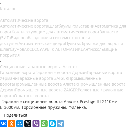
-
Каталог
-
Автоматические ворота
Автоматические ворота
Шлагбаумы
Рольставни
Автоматика для
ворот
Комплектующие для автоматических ворот
Запчасти
(ЗИП)
Видеонаблюдение и системы контроля
доступом
Автоматические двери
Пульты, брелоки для ворот и
шлагбаумов
АКСЕССУАРЫ К АВТОМАТИКЕ
Антискользящие
покрытия
-
Секционные гаражные ворота Алютех
Гаражные ворота
Гаражные ворота Дорхан
Гаражные ворота
Хёрманн
Гаражные ворота ZAIGER
Промышленные
ворота
Промышленные ворота Алютех
Промышленные ворота
Дорхан
Промышленные ворота ZAIGER
Роллетные / рулонные
ворота
Откатные ворота
-
Гаражные секционные ворота Алютех Prestige Ш-2110мм
В-3000мм. Торсионные пружины. Филенка.
Поделиться