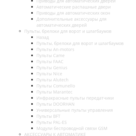
Приводы для автоматических дверей
Автоматические распашные двери
Приводы для автоматических окон
Дополнительные аксессуары для
автоматических дверей
Пульты, брелоки для ворот и шлагбаумов
Назад
Пульты, брелоки для ворот и шлагбаумов
Пульты An-motors
Пульты Came
Пульты FAAC
Пульты Genius
Пульты Nice
Пульты Alutech
Пульты Сomunello
Пульты Marantec
Инфракрасные пульты передатчики
Пульты DOORHAN
Универсальные пульты управления
Пульты BFT
Пульты PAL-ES
Модули беспроводной связи GSM
АКСЕССУАРЫ К АВТОМАТИКЕ