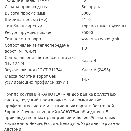
Толщина панели (мм)
45
Страна производства
Беларусь
Высота проема (мм)
3000
Ширина проема (мм)
2110
Тип балансировки
Торсионные пружины
Ресурс пружин, циклов
25000
Тип полотна ворот
Филенка woodgrain
Сопротивление теплопередаче
1,0
ворот (м² °С/Вт)
Сопротивление ветровой нагрузке
Класс 4
(EN 12424)
Звукоизоляция (ГОСТ 31174)
Класс А (24Дб)
Масса полотна ворот без
14.7
усиливающих профилей (кг/м²)
Группа компаний «АЛЮТЕХ» – лидер рынка роллетных
систем, ведущий производитель алюминиевых
профильных систем и секционных ворот в Восточной
Европе. Группа компаний «АЛЮТЕХ» объединяет 5
производственных предприятий и более 25 сбытовых
компаний в Чехии, России, Беларуси, Украине, Германии,
Австрии.