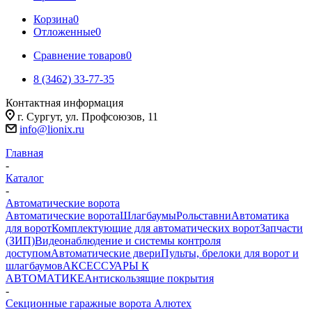
Корзина
0
Отложенные
0
Сравнение товаров
0
8 (3462) 33-77-35
Контактная информация
г. Сургут, ул. Профсоюзов, 11
info@lionix.ru
Главная
-
Каталог
-
Автоматические ворота
Автоматические ворота
Шлагбаумы
Рольставни
Автоматика
для ворот
Комплектующие для автоматических ворот
Запчасти
(ЗИП)
Видеонаблюдение и системы контроля
доступом
Автоматические двери
Пульты, брелоки для ворот и
шлагбаумов
АКСЕССУАРЫ К
АВТОМАТИКЕ
Антискользящие покрытия
-
Секционные гаражные ворота Алютех