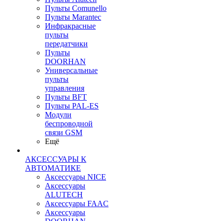
Пульты Сomunello
Пульты Marantec
Инфракрасные
пульты
передатчики
Пульты
DOORHAN
Универсальные
пульты
управления
Пульты BFT
Пульты PAL-ES
Модули
беспроводной
связи GSM
Ещё
АКСЕССУАРЫ К
АВТОМАТИКЕ
Аксессуары NICE
Аксессуары
ALUTECH
Аксессуары FAAC
Аксессуары