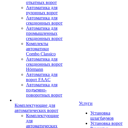
откатных ворот
Автоматика для
рулонных ворот
Автоматика для
секционных ворот
Автоматика для
промышленных
секционных ворот
Комплекты
автоматики
Combo Classico
Автоматика для
секционных ворот
Hörmann
Автоматика для
ворот FAAC
Автоматика для
подъемно-
поворотных ворот
Услуги
Комплектующие для
автоматических ворот
Установка
Комплектующие
шлагбаумов
для
Установка ворот
автоматических