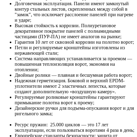
Долговечная эксплуатация. Панели имеют замкнутый
контур стальных листов, скрепленных между собой в
"замок", что исключает расслоение панелей при нагреве
и ударе;
Высокая стойкость к коррозии. Полиуретановое
декоративное покрытие панелей с полиамидными
частицами (ПУР-ПА) не имеет аналогов на рынке;
Гарантия 10 лет от сквозной коррозии на полотно ворот;
Петли и регулируемые кронштейны изготовлены из
нержавеющей стали;
Система направляющих устанавливается за проемом —
повышенная теплоизоляция ворот, экономия на
отоплении;
Двойные ролики — плавная и бесшумная работа ворот;
Надежная герметизация. Боковой и верхний EPDM-
уплотнители имеют 2 эластичных лепестка, которые
создают дополнительную «воздушную камеру».
Регулируемые роликовые кронштейны гарантируют
примыкание полотна ворот к проему;
Дизайнерские ручки для подъема-опускания ворот и для
ригельного замка;
Ресурс пружин: 25.000 циклов — это 17 лет
эксплуатации, если пользоваться воротами 4 раза в день;
Европейские стандарты безопасности: защита от