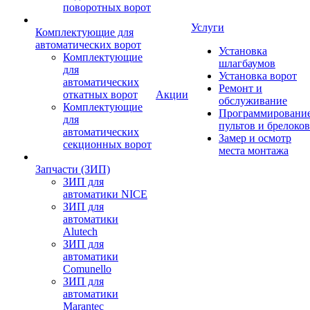
поворотных ворот
Услуги
Комплектующие для
автоматических ворот
Установка
Комплектующие
шлагбаумов
для
Установка ворот
автоматических
Ремонт и
откатных ворот
Акции
обслуживание
Комплектующие
Программировани
для
пультов и брелоков
автоматических
Замер и осмотр
секционных ворот
места монтажа
Запчасти (ЗИП)
ЗИП для
автоматики NICE
ЗИП для
автоматики
Alutech
ЗИП для
автоматики
Comunello
ЗИП для
автоматики
Marantec