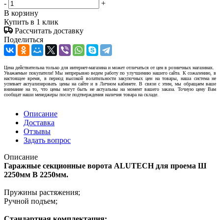
-
+
В корзину
Купить в 1 клик
Рассчитать доставку
Поделиться
Цена действительна только для интернет-магазина и может отличаться от цен в розничных магазинах.
Уважаемые покупатели! Мы непрерывно ведем работу по улучшению нашего сайта. К сожалению, в
настоящее время, в период высокой волатильности закупочных цен на товары, наша система не
успевает актуализировать цены на сайте и в Личном кабинете. В связи с этим, мы обращаем ваше
внимание на то, что цены могут быть не актуальны на момент вашего заказа. Точную цену Вам
сообщат наши менеджеры после подтверждения наличия товара на складе.
Описание
Доставка
Отзывы
Задать вопрос
Описание
Гаражные секционные ворота ALUTECH для проема Ш
2250мм В 2250мм.
Пружины растяжения;
Ручной подъем;
Стандартная комплектация: