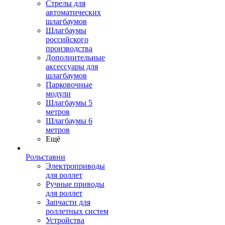
Стрелы для
автоматических
шлагбаумов
Шлагбаумы
российского
производства
Дополнительные
аксессуары для
шлагбаумов
Парковочные
модули
Шлагбаумы 5
метров
Шлагбаумы 6
метров
Ещё
Рольставни
Электроприводы
для роллет
Ручные приводы
для роллет
Запчасти для
роллетных систем
Устройства