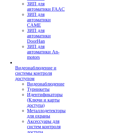
ЗИП для
автоматики FAAC
ЗИП для
автоматики
CAME
ЗИП для
автоматики
DoorHan
ЗИП для
автоматики An-
motors
Видеонаблюдение и
системы контроля
доступом
Видеонаблюдение
Турникеты
Идентификаторы
(Ключи и карты
доступа)
Металлодетекторы
для охраны
Аксессуары для
систем контроля
доступа