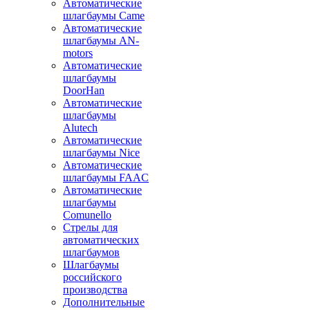
Автоматические
шлагбаумы Came
Автоматические
шлагбаумы AN-
motors
Автоматические
шлагбаумы
DoorHan
Автоматические
шлагбаумы
Alutech
Автоматические
шлагбаумы Nice
Автоматические
шлагбаумы FAAC
Автоматические
шлагбаумы
Comunello
Стрелы для
автоматических
шлагбаумов
Шлагбаумы
российского
производства
Дополнительные