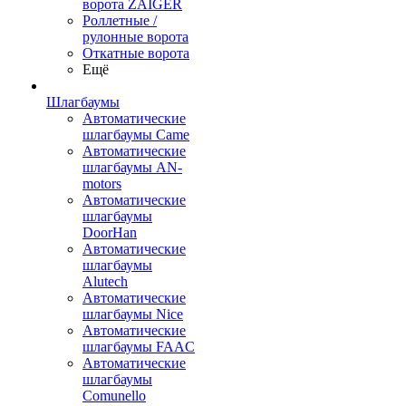
ворота ZAIGER
Роллетные /
рулонные ворота
Откатные ворота
Ещё
Шлагбаумы
Автоматические
шлагбаумы Came
Автоматические
шлагбаумы AN-
motors
Автоматические
шлагбаумы
DoorHan
Автоматические
шлагбаумы
Alutech
Автоматические
шлагбаумы Nice
Автоматические
шлагбаумы FAAC
Автоматические
шлагбаумы
Comunello