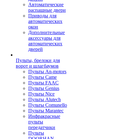
Автоматические
распашные двери
Приводы для
автоматических
окон
Дополнительные
аксессуары для
автоматических
дверей
Пульты, брелоки для
ворот и шлагбаумов
Пульты An-motors
Пульты Came
Пульты FAAC
Пульты Genius
Пульты Nice
Пульты Alutech
Пульты Сomunello
Пульты Marantec
Инфракрасные
пульты
передатчики
Пульты
DOORHAN