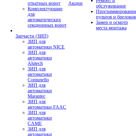
Ремонт и
откатных ворот
Акции
обслуживание
Комплектующие
Программировани
для
пультов и брелоков
автоматических
Замер и осмотр
секционных ворот
места монтажа
Запчасти (ЗИП)
ЗИП для
автоматики NICE
ЗИП для
автоматики
Alutech
ЗИП для
автоматики
Comunello
ЗИП для
автоматики
Marantec
ЗИП для
автоматики FAAC
ЗИП для
автоматики
CAME
ЗИП для
автоматики