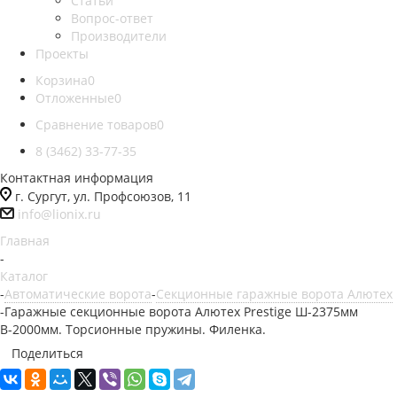
Статьи
Вопрос-ответ
Производители
Проекты
Корзина
0
Отложенные
0
Сравнение товаров
0
8 (3462) 33-77-35
Контактная информация
г. Сургут, ул. Профсоюзов, 11
info@lionix.ru
Главная
-
Каталог
-
Автоматические ворота
-
Секционные гаражные ворота Алютех
-
Гаражные секционные ворота Алютех Prestige Ш-2375мм
В-2000мм. Торсионные пружины. Филенка.
Поделиться