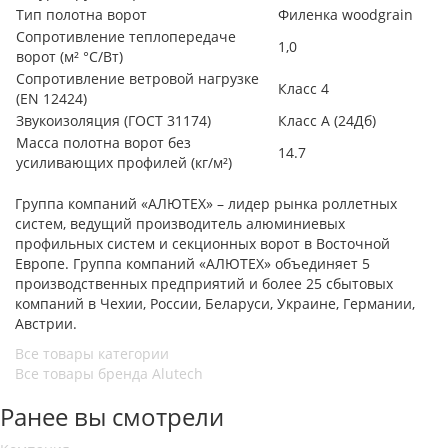
Тип полотна ворот
Филенка woodgrain
Сопротивление теплопередаче
1,0
ворот (м² °С/Вт)
Сопротивление ветровой нагрузке
Класс 4
(EN 12424)
Звукоизоляция (ГОСТ 31174)
Класс А (24Дб)
Масса полотна ворот без
14.7
усиливающих профилей (кг/м²)
Группа компаний «АЛЮТЕХ» – лидер рынка роллетных
систем, ведущий производитель алюминиевых
профильных систем и секционных ворот в Восточной
Европе. Группа компаний «АЛЮТЕХ» объединяет 5
производственных предприятий и более 25 сбытовых
компаний в Чехии, России, Беларуси, Украине, Германии,
Австрии.
Все товары категории
Все товары бренда Alutech
Ранее вы смотрели