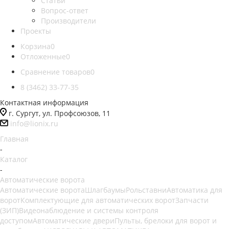
Статьи
Вопрос-ответ
Производители
Проекты
Корзина
0
Отложенные
0
Сравнение товаров
0
8 (3462) 33-77-35
Контактная информация
г. Сургут, ул. Профсоюзов, 11
info@lionix.ru
Главная
-
Каталог
-
Автоматические ворота
Автоматические ворота
Шлагбаумы
Рольставни
Автоматика для
ворот
Комплектующие для автоматических ворот
Запчасти
(ЗИП)
Видеонаблюдение и системы контроля
доступом
Автоматические двери
Пульты, брелоки для ворот и