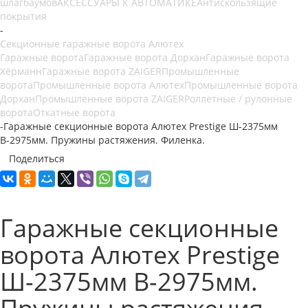
шлагбаумов
АКСЕССУАРЫ К АВТОМАТИКЕ
Антискользящие
покрытия
-
Секционные гаражные ворота Алютех
Гаражные ворота
Гаражные ворота Дорхан
Гаражные ворота
Хёрманн
Гаражные ворота ZAIGER
Промышленные
ворота
Промышленные ворота Алютех
Промышленные ворота
Дорхан
Промышленные ворота ZAIGER
Роллетные / рулонные
ворота
Откатные ворота
-
Гаражные секционные ворота Алютех Prestige Ш-2375мм
В-2975мм. Пружины растяжения. Филенка.
Поделиться
Гаражные секционные
ворота Алютех Prestige
Ш-2375мм В-2975мм.