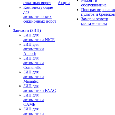
Ремонт и
откатных ворот
Акции
обслуживание
Комплектующие
Программировани
для
пультов и брелоков
автоматических
Замер и осмотр
секционных ворот
места монтажа
Запчасти (ЗИП)
ЗИП для
автоматики NICE
ЗИП для
автоматики
Alutech
ЗИП для
автоматики
Comunello
ЗИП для
автоматики
Marantec
ЗИП для
автоматики FAAC
ЗИП для
автоматики
CAME
ЗИП для
автоматики