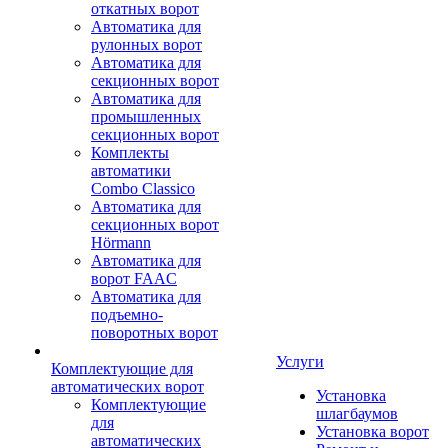
откатных ворот
Автоматика для
рулонных ворот
Автоматика для
секционных ворот
Автоматика для
промышленных
секционных ворот
Комплекты
автоматики
Combo Classico
Автоматика для
секционных ворот
Hörmann
Автоматика для
ворот FAAC
Автоматика для
подъемно-
поворотных ворот
Услуги
Комплектующие для
автоматических ворот
Установка
Комплектующие
шлагбаумов
для
Установка ворот
автоматических