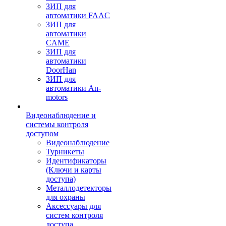
ЗИП для
автоматики FAAC
ЗИП для
автоматики
CAME
ЗИП для
автоматики
DoorHan
ЗИП для
автоматики An-
motors
Видеонаблюдение и
системы контроля
доступом
Видеонаблюдение
Турникеты
Идентификаторы
(Ключи и карты
доступа)
Металлодетекторы
для охраны
Аксессуары для
систем контроля
доступа