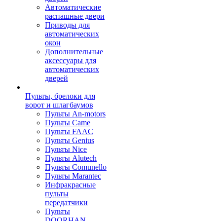
Автоматические
распашные двери
Приводы для
автоматических
окон
Дополнительные
аксессуары для
автоматических
дверей
Пульты, брелоки для
ворот и шлагбаумов
Пульты An-motors
Пульты Came
Пульты FAAC
Пульты Genius
Пульты Nice
Пульты Alutech
Пульты Сomunello
Пульты Marantec
Инфракрасные
пульты
передатчики
Пульты
DOORHAN