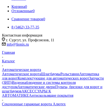
Корзина
0
Отложенные
0
Сравнение товаров
0
8 (3462) 33-77-35
Контактная информация
г. Сургут, ул. Профсоюзов, 11
info@lionix.ru
Главная
-
Каталог
-
Автоматические ворота
Автоматические ворота
Шлагбаумы
Рольставни
Автоматика
для ворот
Комплектующие для автоматических ворот
Запчасти
(ЗИП)
Видеонаблюдение и системы контроля
доступом
Автоматические двери
Пульты, брелоки для ворот и
шлагбаумов
АКСЕССУАРЫ К
АВТОМАТИКЕ
Антискользящие покрытия
-
Секционные гаражные ворота Алютех