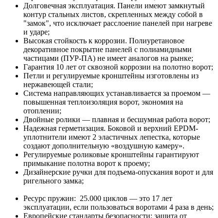
Долговечная эксплуатация. Панели имеют замкнутый
контур стальных листов, скрепленных между собой в
"замок", что исключает расслоение панелей при нагреве
и ударе;
Высокая стойкость к коррозии. Полиуретановое
декоративное покрытие панелей с полиамидными
частицами (ПУР-ПА) не имеет аналогов на рынке;
Гарантия 10 лет от сквозной коррозии на полотно ворот;
Петли и регулируемые кронштейны изготовлены из
нержавеющей стали;
Система направляющих устанавливается за проемом —
повышенная теплоизоляция ворот, экономия на
отоплении;
Двойные ролики — плавная и бесшумная работа ворот;
Надежная герметизация. Боковой и верхний EPDM-
уплотнители имеют 2 эластичных лепестка, которые
создают дополнительную «воздушную камеру».
Регулируемые роликовые кронштейны гарантируют
примыкание полотна ворот к проему;
Дизайнерские ручки для подъема-опускания ворот и для
ригельного замка;
Ресурс пружин: 25.000 циклов — это 17 лет
эксплуатации, если пользоваться воротами 4 раза в день;
Европейские стандарты безопасности: защита от