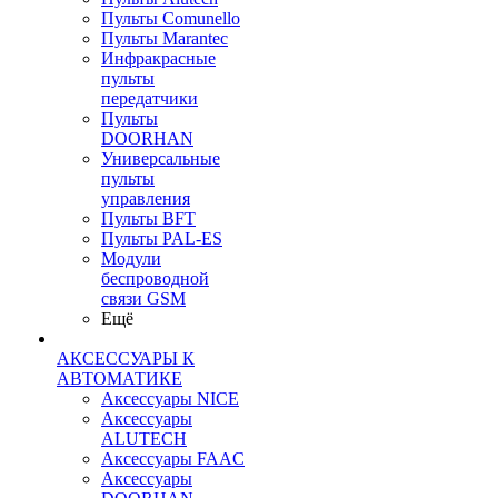
Пульты Сomunello
Пульты Marantec
Инфракрасные
пульты
передатчики
Пульты
DOORHAN
Универсальные
пульты
управления
Пульты BFT
Пульты PAL-ES
Модули
беспроводной
связи GSM
Ещё
АКСЕССУАРЫ К
АВТОМАТИКЕ
Аксессуары NICE
Аксессуары
ALUTECH
Аксессуары FAAC
Аксессуары