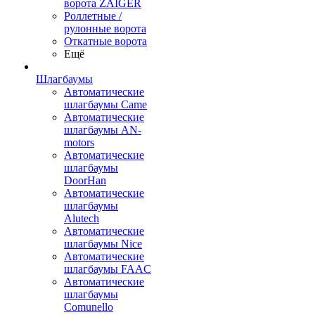
ворота ZAIGER
Роллетные /
рулонные ворота
Откатные ворота
Ещё
Шлагбаумы
Автоматические
шлагбаумы Came
Автоматические
шлагбаумы AN-
motors
Автоматические
шлагбаумы
DoorHan
Автоматические
шлагбаумы
Alutech
Автоматические
шлагбаумы Nice
Автоматические
шлагбаумы FAAC
Автоматические
шлагбаумы
Comunello