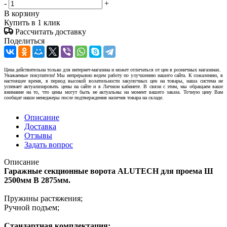
-
+
В корзину
Купить в 1 клик
Рассчитать доставку
Поделиться
Цена действительна только для интернет-магазина и может отличаться от цен в розничных магазинах.
Уважаемые покупатели! Мы непрерывно ведем работу по улучшению нашего сайта. К сожалению, в
настоящее время, в период высокой волатильности закупочных цен на товары, наша система не
успевает актуализировать цены на сайте и в Личном кабинете. В связи с этим, мы обращаем ваше
внимание на то, что цены могут быть не актуальны на момент вашего заказа. Точную цену Вам
сообщат наши менеджеры после подтверждения наличия товара на складе.
Описание
Доставка
Отзывы
Задать вопрос
Описание
Гаражные секционные ворота ALUTECH для проема Ш
2500мм В 2875мм.
Пружины растяжения;
Ручной подъем;
Стандартная комплектация: