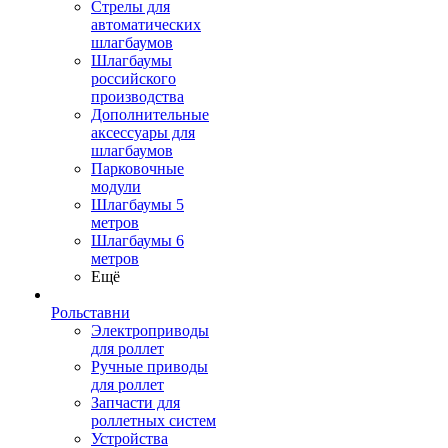
Стрелы для
автоматических
шлагбаумов
Шлагбаумы
российского
производства
Дополнительные
аксессуары для
шлагбаумов
Парковочные
модули
Шлагбаумы 5
метров
Шлагбаумы 6
метров
Ещё
Рольставни
Электроприводы
для роллет
Ручные приводы
для роллет
Запчасти для
роллетных систем
Устройства