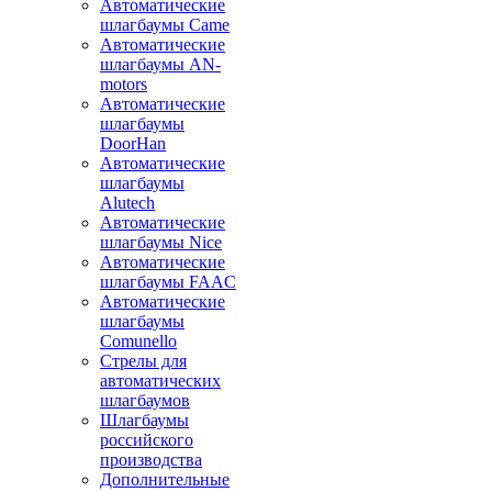
Автоматические
шлагбаумы Came
Автоматические
шлагбаумы AN-
motors
Автоматические
шлагбаумы
DoorHan
Автоматические
шлагбаумы
Alutech
Автоматические
шлагбаумы Nice
Автоматические
шлагбаумы FAAC
Автоматические
шлагбаумы
Comunello
Стрелы для
автоматических
шлагбаумов
Шлагбаумы
российского
производства
Дополнительные