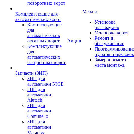
поворотных ворот
Услуги
Комплектующие для
автоматических ворот
Установка
Комплектующие
шлагбаумов
для
Установка ворот
автоматических
Ремонт и
откатных ворот
Акции
обслуживание
Комплектующие
Программировани
для
пультов и брелоков
автоматических
Замер и осмотр
секционных ворот
места монтажа
Запчасти (ЗИП)
ЗИП для
автоматики NICE
ЗИП для
автоматики
Alutech
ЗИП для
автоматики
Comunello
ЗИП для
автоматики
Marantec