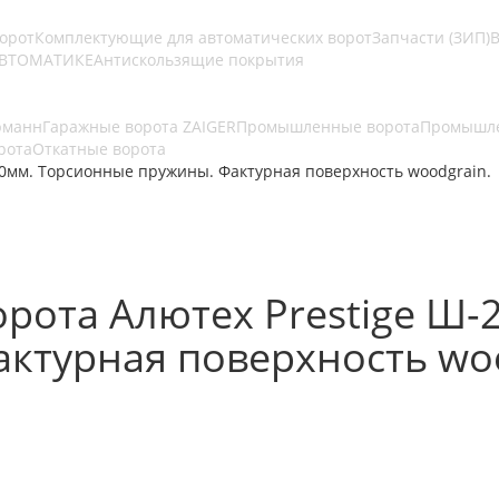
ворот
Комплектующие для автоматических ворот
Запчасти (ЗИП)
В
АВТОМАТИКЕ
Антискользящие покрытия
рманн
Гаражные ворота ZAIGER
Промышленные ворота
Промышле
рота
Откатные ворота
0мм. Торсионные пружины. Фактурная поверхность woodgrain.
рота Алютех Prestige Ш-
ктурная поверхность woo