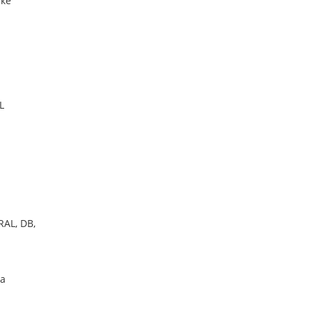
мке
L
AL, DB,
ба