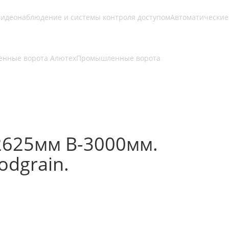
идеонаблюдение и системы контроля доступом
Автоматические
нные ворота Алютех
Промышленные ворота
2625мм В-3000мм.
dgrain.