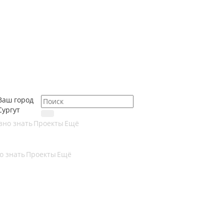
Ваш город
Сургут
зно знать
Проекты
Ещё
о знать
Проекты
Ещё