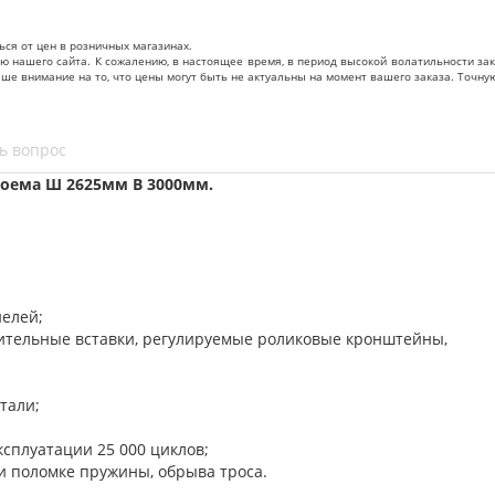
ься от цен в розничных магазинах.
нашего сайта. К сожалению, в настоящее время, в период высокой волатильности зак
ваше внимание на то, что цены могут быть не актуальны на момент вашего заказа. То
ь вопрос
оема Ш 2625мм В 3000мм.
нелей;
нительные вставки, регулируемые роликовые кронштейны,
тали;
ксплуатации 25 000 циклов;
и поломке пружины, обрыва троса.