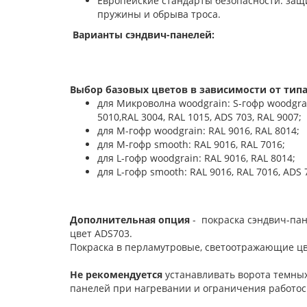
Европейские стандарты безопасности: защи
пружины и обрыва троса.
Варианты сэндвич-панелей:
Выбор базовых цветов в зависимости от типа
для Микроволна woodgrain: S-гофр woodgrain:
5010,RAL 3004, RAL 1015, ADS 703, RAL 9007;
для М-гофр woodgrain: RAL 9016, RAL 8014;
для М-гофр smooth: RAL 9016, RAL 7016;
для L-гофр woodgrain: RAL 9016, RAL 8014;
для L-гофр smooth: RAL 9016, RAL 7016, ADS 
Дополнительная опция
- покраска сэндвич-пан
цвет ADS703.
Покраска в перламутровые, светоотражающие цв
Не рекомендуется
устанавливать ворота темных
панелей при нагревании и ограничения работос