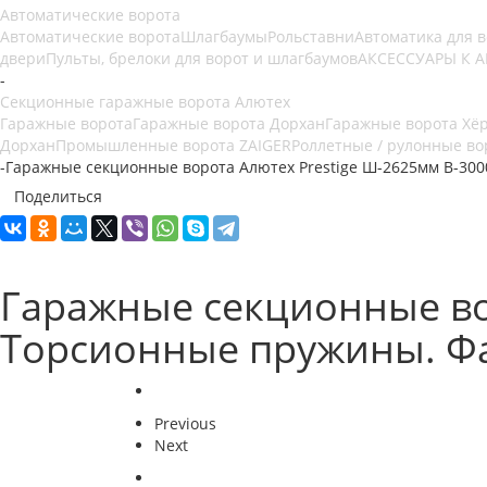
Автоматические ворота
Автоматические ворота
Шлагбаумы
Рольставни
Автоматика для 
двери
Пульты, брелоки для ворот и шлагбаумов
АКСЕССУАРЫ К 
-
Секционные гаражные ворота Алютех
Гаражные ворота
Гаражные ворота Дорхан
Гаражные ворота Хё
Дорхан
Промышленные ворота ZAIGER
Роллетные / рулонные во
-
Гаражные секционные ворота Алютех Prestige Ш-2625мм В-300
Поделиться
Гаражные секционные во
Торсионные пружины. Фа
Previous
Next