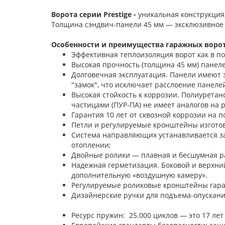
Ворота серии Prestige -
уникальная конструкция
Толщина сэндвич-панели 45 мм — эксклюзивное
Особенности и преимущества гаражных ворот 
Эффективная теплоизоляция ворот как в п
Высокая прочность (толщина 45 мм) панелей
Долговечная эксплуатация. Панели имеют 
"замок", что исключает расслоение панелей
Высокая стойкость к коррозии. Полиурета
частицами (ПУР-ПА) не имеет аналогов на 
Гарантия 10 лет от сквозной коррозии на п
Петли и регулируемые кронштейны изгото
Система направляющих устанавливается з
отоплении;
Двойные ролики — плавная и бесшумная ра
Надежная герметизация. Боковой и верхни
дополнительную «воздушную камеру».
Регулируемые роликовые кронштейны гара
Дизайнерские ручки для под
Ресурс пружин: 25.000 циклов — это 17 лет