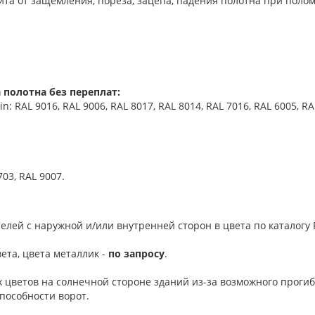
та от защемления, пореза, зацепа, падения полотна при поло
 полотна без переплат:
 RAL 9016, RAL 9006, RAL 8017, RAL 8014, RAL 7016, RAL 6005, RA
703, RAL 9007.
елей с наружной и/или внутренней сторон в цвета по каталогу R
ета, цвета металлик -
по запросу
.
 цветов на солнечной стороне зданий из-за возможного проги
пособности ворот.