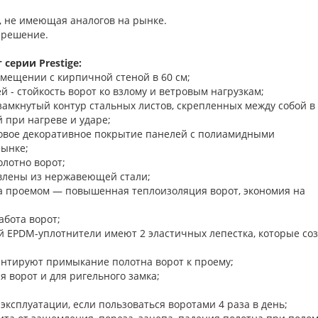
, не имеющая аналогов на рынке.
 решение.
серии Prestige:
омещении с кирпичной стеной в 60 см;
 - стойкость ворот ко взлому и ветровым нагрузкам;
замкнутый контур стальных листов, скрепленных между собой в
 при нагреве и ударе;
новое декоративное покрытие панелей с полиамидными
рынке;
олотно ворот;
влены из нержавеющей стали;
а проемом — повышенная теплоизоляция ворот, экономия на
бота ворот;
й EPDM-уплотнители имеют 2 эластичных лепестка, которые со
нтируют примыкание полотна ворот к проему;
ъема-опускания ворот и для ригельного з
 эксплуатации, если пользоваться воротами 4 раза в день;