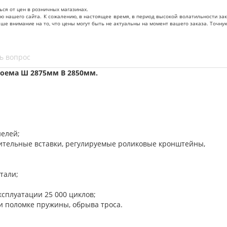
ься от цен в розничных магазинах.
нашего сайта. К сожалению, в настоящее время, в период высокой волатильности зак
ваше внимание на то, что цены могут быть не актуальны на момент вашего заказа. То
ь вопрос
оема Ш 2875мм В 2850мм.
нелей;
нительные вставки, регулируемые роликовые кронштейны,
тали;
ксплуатации 25 000 циклов;
и поломке пружины, обрыва троса.