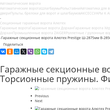
Автоматические ворота
Автоматические ворота
Шлагбаумы
Рольставни
Автоматика для 
двери
Пульты, брелоки для ворот и шлагбаумов
АКСЕССУАРЫ К 
-
Секционные гаражные ворота Алютех
Гаражные ворота
Гаражные ворота Дорхан
Гаражные ворота Хё
Дорхан
Промышленные ворота ZAIGER
Роллетные / рулонные во
-
Гаражные секционные ворота Алютех Prestige Ш-2875мм В-28
Поделиться
Гаражные секционные во
Торсионные пружины. Ф
Previous
Next