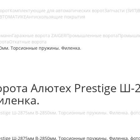
ворот
Комплектующие для автоматических ворот
Запчасти (ЗИП)
В
АВТОМАТИКЕ
Антискользящие покрытия
рманн
Гаражные ворота ZAIGER
Промышленные ворота
Промышле
рота
Откатные ворота
50мм. Торсионные пружины. Филенка.
рота Алютех Prestige Ш-
иленка.