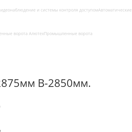
идеонаблюдение и системы контроля доступом
Автоматические
нные ворота Алютех
Промышленные ворота
2875мм В-2850мм.