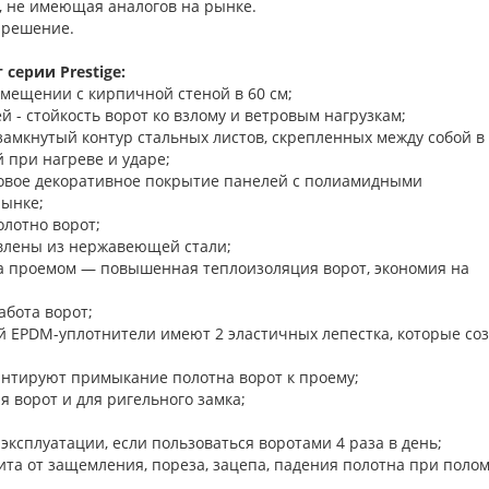
, не имеющая аналогов на рынке.
 решение.
серии Prestige:
омещении с кирпичной стеной в 60 см;
 - стойкость ворот ко взлому и ветровым нагрузкам;
замкнутый контур стальных листов, скрепленных между собой в
 при нагреве и ударе;
новое декоративное покрытие панелей с полиамидными
рынке;
олотно ворот;
влены из нержавеющей стали;
а проемом — повышенная теплоизоляция ворот, экономия на
бота ворот;
й EPDM-уплотнители имеют 2 эластичных лепестка, которые со
нтируют примыкание полотна ворот к проему;
ъема-опускания ворот и для ригельного з
 эксплуатации, если пользоваться воротами 4 раза в день;
та от защемления, пореза, зацепа, падения полотна при поло