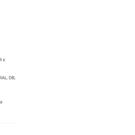
й к
AL, DB,
ба