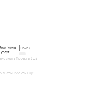
Ваш город
Сургут
зно знать
Проекты
Ещё
о знать
Проекты
Ещё