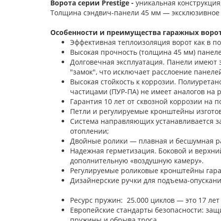
Ворота серии Prestige -
уникальная конструкция
Толщина сэндвич-панели 45 мм — эксклюзивное
Особенности и преимущества гаражных ворот 
Эффективная теплоизоляция ворот как в п
Высокая прочность (толщина 45 мм) панелей
Долговечная эксплуатация. Панели имеют 
"замок", что исключает расслоение панелей
Высокая стойкость к коррозии. Полиурета
частицами (ПУР-ПА) не имеет аналогов на 
Гарантия 10 лет от сквозной коррозии на п
Петли и регулируемые кронштейны изгото
Система направляющих устанавливается з
отоплении;
Двойные ролики — плавная и бесшумная ра
Надежная герметизация. Боковой и верхни
дополнительную «воздушную камеру».
Регулируемые роликовые кронштейны гара
Дизайнерские ручки для под
Ресурс пружин: 25.000 циклов — это 17 лет
Европейские стандарты безопасности: защи
пружины и обрыва троса.