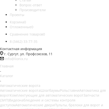
Статьи
Вопрос-ответ
Производители
Проекты
Корзина
0
Отложенные
0
Сравнение товаров
0
8 (3462) 33-77-35
Контактная информация
г. Сургут, ул. Профсоюзов, 11
info@lionix.ru
Главная
-
Каталог
-
Автоматические ворота
Автоматические ворота
Шлагбаумы
Рольставни
Автоматика для
ворот
Комплектующие для автоматических ворот
Запчасти
(ЗИП)
Видеонаблюдение и системы контроля
доступом
Автоматические двери
Пульты, брелоки для ворот и