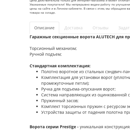
Цена действительна только для интернет-магазина и может отличат
Уважаемые покупатели! Мы непрерывно ведем работу по улучшению 
цены на сайте и в Личном кабинете. В связи с этим, мы обращаем 
товара на складе.
Описание
Доставка
Отзывы
Задат
Гаражные секционные ворота ALUTECH для пр
Торсионный механизм;
Ручной подъем;
Стандартная комплектация:
Полотно воротное из стальных сэндвич-па
Комплектация для установки ворот (уплот
промежуточные петли);
Ручка для подъема-опускания ворот;
Система направляющих из оцинкованной с
Пружинный засов;
Комплект торсионных пружин с ресурсом э
Устройства защиты от падения полотна пр
Ворота серии Prestige -
уникальная конструкция