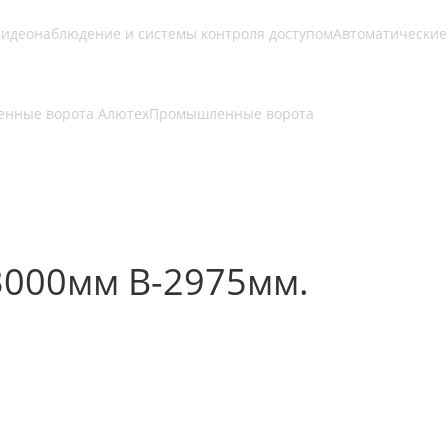
идеонаблюдение и системы контроля доступом
Автоматические
нные ворота Алютех
Промышленные ворота
3000мм В-2975мм.