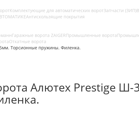
ворот
Комплектующие для автоматических ворот
Запчасти (ЗИП)
В
АВТОМАТИКЕ
Антискользящие покрытия
рманн
Гаражные ворота ZAIGER
Промышленные ворота
Промышле
рота
Откатные ворота
75мм. Торсионные пружины. Филенка.
рота Алютех Prestige Ш-
иленка.