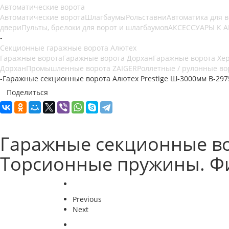
Автоматические ворота
Автоматические ворота
Шлагбаумы
Рольставни
Автоматика для 
двери
Пульты, брелоки для ворот и шлагбаумов
АКСЕССУАРЫ К 
-
Секционные гаражные ворота Алютех
Гаражные ворота
Гаражные ворота Дорхан
Гаражные ворота Хё
Дорхан
Промышленные ворота ZAIGER
Роллетные / рулонные во
-
Гаражные секционные ворота Алютех Prestige Ш-3000мм В-29
Поделиться
Гаражные секционные во
Торсионные пружины. Ф
Previous
Next