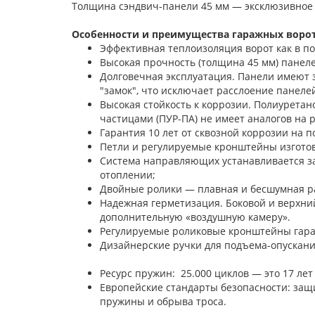
Толщина сэндвич-панели 45 мм — эксклюзивное
Особенности и преимущества гаражных ворот 
Эффективная теплоизоляция ворот как в п
Высокая прочность (толщина 45 мм) панелей
Долговечная эксплуатация. Панели имеют 
"замок", что исключает расслоение панелей
Высокая стойкость к коррозии. Полиурета
частицами (ПУР-ПА) не имеет аналогов на 
Гарантия 10 лет от сквозной коррозии на п
Петли и регулируемые кронштейны изгото
Система направляющих устанавливается з
отоплении;
Двойные ролики — плавная и бесшумная ра
Надежная герметизация. Боковой и верхни
дополнительную «воздушную камеру».
Регулируемые роликовые кронштейны гара
Дизайнерские ручки для под
Ресурс пружин: 25.000 циклов — это 17 лет
Европейские стандарты безопасности: защи
пружины и обрыва троса.