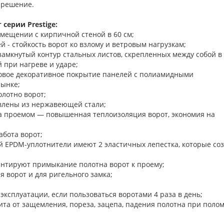
 решение.
серии Prestige:
омещении с кирпичной стеной в 60 см;
 - стойкость ворот ко взлому и ветровым нагрузкам;
замкнутый контур стальных листов, скрепленных между собой в
 при нагреве и ударе;
новое декоративное покрытие панелей с полиамидными
рынке;
олотно ворот;
влены из нержавеющей стали;
а проемом — повышенная теплоизоляция ворот, экономия на
бота ворот;
й EPDM-уплотнители имеют 2 эластичных лепестка, которые со
нтируют примыкание полотна ворот к проему;
ъема-опускания ворот и для ригельного з
 эксплуатации, если пользоваться воротами 4 раза в день;
та от защемления, пореза, зацепа, падения полотна при поло