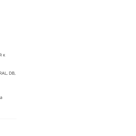
й к
AL, DB,
ба