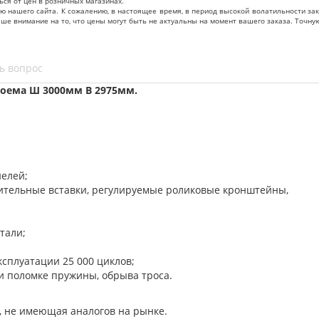
ься от цен в розничных магазинах.
нашего сайта. К сожалению, в настоящее время, в период высокой волатильности зак
ваше внимание на то, что цены могут быть не актуальны на момент вашего заказа. То
ь вопрос
оема Ш 3000мм В 2975мм.
нелей;
нительные вставки, регулируемые роликовые кронштейны,
тали;
ксплуатации 25 000 циклов;
и поломке пружины, обрыва троса.
, не имеющая аналогов на рынке.