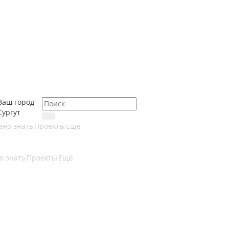
Ваш город
Сургут
зно знать
Проекты
Ещё
о знать
Проекты
Ещё