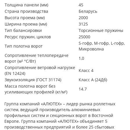
Толщина панели (мм)
45
Страна производства
Беларусь
Высота проема (мм)
2000
Ширина проема (мм)
3125
Тип балансировки
Торсионные пружины
Ресурс пружин, циклов
25000
S-гофр, М-гофр, L-гофр,
Тип полотна ворот
Микроволна
Сопротивление теплопередаче
1,0
ворот (м² °С/Вт)
Сопротивление ветровой нагрузке
Класс 4
(EN 12424)
Звукоизоляция (ГОСТ 31174)
Класс А (24Дб)
Масса полотна ворот без
14.7
усиливающих профилей (кг/м²)
Группа компаний «АЛЮТЕХ» – лидер рынка роллетных
систем, ведущий производитель алюминиевых
профильных систем и секционных ворот в Восточной
Европе. Группа компаний «АЛЮТЕХ» объединяет 5
производственных предприятий и более 25 сбытовых