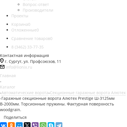
Вопрос-ответ
Производители
Проекты
Корзина
0
Отложенные
0
Сравнение товаров
0
8 (3462) 33-77-35
Контактная информация
г. Сургут, ул. Профсоюзов, 11
info@lionix.ru
Главная
-
Каталог
-
Автоматические ворота
-
Секционные гаражные ворота Алютех
-
Гаражные секционные ворота Алютех Prestige Ш-3125мм
В-2000мм. Торсионные пружины. Фактурная поверхность
woodgrain.
Поделиться