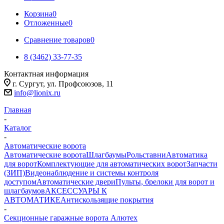
Корзина
0
Отложенные
0
Сравнение товаров
0
8 (3462) 33-77-35
Контактная информация
г. Сургут, ул. Профсоюзов, 11
info@lionix.ru
Главная
-
Каталог
-
Автоматические ворота
Автоматические ворота
Шлагбаумы
Рольставни
Автоматика
для ворот
Комплектующие для автоматических ворот
Запчасти
(ЗИП)
Видеонаблюдение и системы контроля
доступом
Автоматические двери
Пульты, брелоки для ворот и
шлагбаумов
АКСЕССУАРЫ К
АВТОМАТИКЕ
Антискользящие покрытия
-
Секционные гаражные ворота Алютех