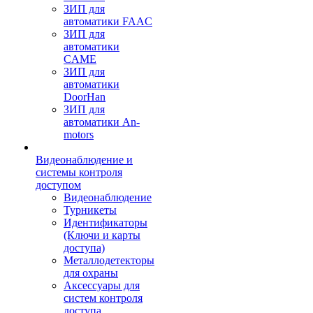
ЗИП для
автоматики FAAC
ЗИП для
автоматики
CAME
ЗИП для
автоматики
DoorHan
ЗИП для
автоматики An-
motors
Видеонаблюдение и
системы контроля
доступом
Видеонаблюдение
Турникеты
Идентификаторы
(Ключи и карты
доступа)
Металлодетекторы
для охраны
Аксессуары для
систем контроля
доступа