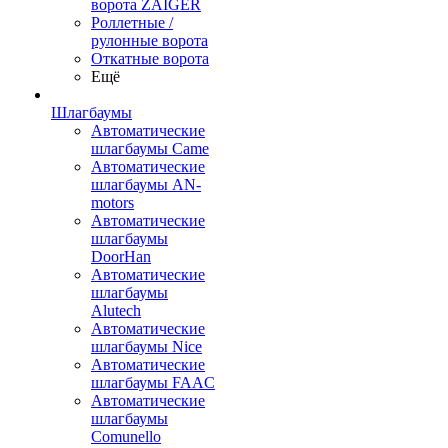
ворота ZAIGER
Роллетные /
рулонные ворота
Откатные ворота
Ещё
Шлагбаумы
Автоматические
шлагбаумы Came
Автоматические
шлагбаумы AN-
motors
Автоматические
шлагбаумы
DoorHan
Автоматические
шлагбаумы
Alutech
Автоматические
шлагбаумы Nice
Автоматические
шлагбаумы FAAC
Автоматические
шлагбаумы
Comunello