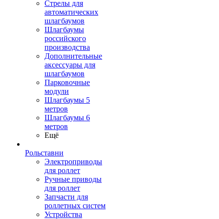
Стрелы для
автоматических
шлагбаумов
Шлагбаумы
российского
производства
Дополнительные
аксессуары для
шлагбаумов
Парковочные
модули
Шлагбаумы 5
метров
Шлагбаумы 6
метров
Ещё
Рольставни
Электроприводы
для роллет
Ручные приводы
для роллет
Запчасти для
роллетных систем
Устройства