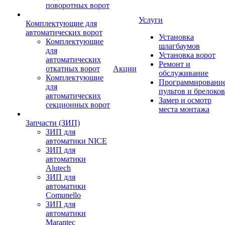
поворотных ворот
Услуги
Комплектующие для
автоматических ворот
Установка
Комплектующие
шлагбаумов
для
Установка ворот
автоматических
Ремонт и
откатных ворот
Акции
обслуживание
Комплектующие
Программировани
для
пультов и брелоков
автоматических
Замер и осмотр
секционных ворот
места монтажа
Запчасти (ЗИП)
ЗИП для
автоматики NICE
ЗИП для
автоматики
Alutech
ЗИП для
автоматики
Comunello
ЗИП для
автоматики
Marantec