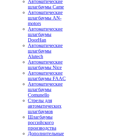
Автоматические
шлагбаумы Came
Автоматические
шлагбаумы AN-
motors
Автоматические
шлагбаумы
DoorHan
Автоматические
шлагбаумы
Alutech
Автоматические
шлагбаумы Nice
Автоматические
шлагбаумы FAAC
Автоматические
шлагбаумы
Comunello
Стрелы для
автоматических
шлагбаумов
Шлагбаумы
российского
производства
Дополнительные