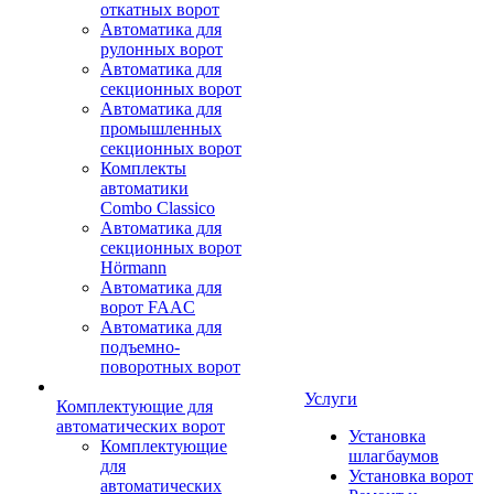
откатных ворот
Автоматика для
рулонных ворот
Автоматика для
секционных ворот
Автоматика для
промышленных
секционных ворот
Комплекты
автоматики
Combo Classico
Автоматика для
секционных ворот
Hörmann
Автоматика для
ворот FAAC
Автоматика для
подъемно-
поворотных ворот
Услуги
Комплектующие для
автоматических ворот
Установка
Комплектующие
шлагбаумов
для
Установка ворот
автоматических