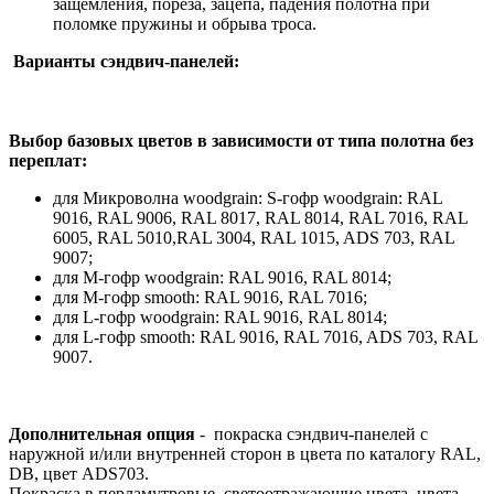
защемления, пореза, зацепа, падения полотна при
поломке пружины и обрыва троса.
Варианты сэндвич-панелей:
Выбор базовых цветов в зависимости от типа полотна без
переплат:
для Микроволна woodgrain: S-гофр woodgrain: RAL
9016, RAL 9006, RAL 8017, RAL 8014, RAL 7016, RAL
6005, RAL 5010,RAL 3004, RAL 1015, ADS 703, RAL
9007;
для М-гофр woodgrain: RAL 9016, RAL 8014;
для М-гофр smooth: RAL 9016, RAL 7016;
для L-гофр woodgrain: RAL 9016, RAL 8014;
для L-гофр smooth: RAL 9016, RAL 7016, ADS 703, RAL
9007.
Дополнительная опция
- покраска сэндвич-панелей с
наружной и/или внутренней сторон в цвета по каталогу RAL,
DB, цвет ADS703.
Покраска в перламутровые, светоотражающие цвета, цвета