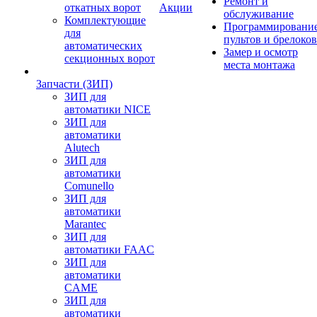
Ремонт и
откатных ворот
Акции
обслуживание
Комплектующие
Программировани
для
пультов и брелоков
автоматических
Замер и осмотр
секционных ворот
места монтажа
Запчасти (ЗИП)
ЗИП для
автоматики NICE
ЗИП для
автоматики
Alutech
ЗИП для
автоматики
Comunello
ЗИП для
автоматики
Marantec
ЗИП для
автоматики FAAC
ЗИП для
автоматики
CAME
ЗИП для
автоматики