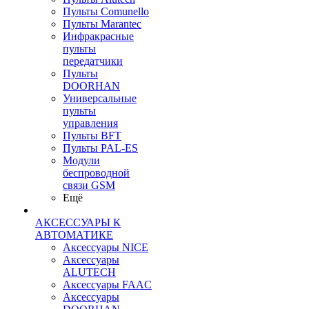
Пульты Сomunello
Пульты Marantec
Инфракрасные
пульты
передатчики
Пульты
DOORHAN
Универсальные
пульты
управления
Пульты BFT
Пульты PAL-ES
Модули
беспроводной
связи GSM
Ещё
АКСЕССУАРЫ К
АВТОМАТИКЕ
Аксессуары NICE
Аксессуары
ALUTECH
Аксессуары FAAC
Аксессуары