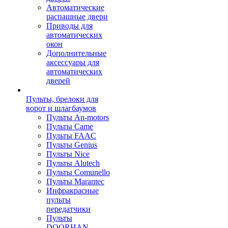
Автоматические
распашные двери
Приводы для
автоматических
окон
Дополнительные
аксессуары для
автоматических
дверей
Пульты, брелоки для
ворот и шлагбаумов
Пульты An-motors
Пульты Came
Пульты FAAC
Пульты Genius
Пульты Nice
Пульты Alutech
Пульты Сomunello
Пульты Marantec
Инфракрасные
пульты
передатчики
Пульты
DOORHAN