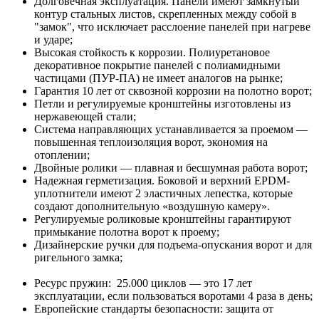
Долговечная эксплуатация. Панели имеют замкнутый
контур стальных листов, скрепленных между собой в
"замок", что исключает расслоение панелей при нагреве
и ударе;
Высокая стойкость к коррозии. Полиуретановое
декоративное покрытие панелей с полиамидными
частицами (ПУР-ПА) не имеет аналогов на рынке;
Гарантия 10 лет от сквозной коррозии на полотно ворот;
Петли и регулируемые кронштейны изготовлены из
нержавеющей стали;
Система направляющих устанавливается за проемом —
повышенная теплоизоляция ворот, экономия на
отоплении;
Двойные ролики — плавная и бесшумная работа ворот;
Надежная герметизация. Боковой и верхний EPDM-
уплотнители имеют 2 эластичных лепестка, которые
создают дополнительную «воздушную камеру».
Регулируемые роликовые кронштейны гарантируют
примыкание полотна ворот к проему;
Дизайнерские ручки для подъема-опускания ворот и для
ригельного замка;
Ресурс пружин: 25.000 циклов — это 17 лет
эксплуатации, если пользоваться воротами 4 раза в день;
Европейские стандарты безопасности: защита от