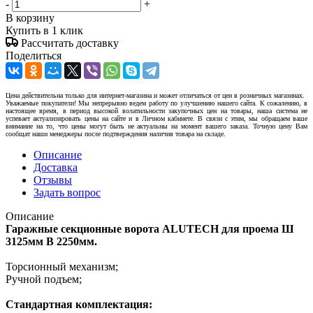
-
+
В корзину
Купить в 1 клик
Рассчитать доставку
Поделиться
Цена действительна только для интернет-магазина и может отличаться от цен в розничных магазинах.
Уважаемые покупатели! Мы непрерывно ведем работу по улучшению нашего сайта. К сожалению, в
настоящее время, в период высокой волатильности закупочных цен на товары, наша система не
успевает актуализировать цены на сайте и в Личном кабинете. В связи с этим, мы обращаем ваше
внимание на то, что цены могут быть не актуальны на момент вашего заказа. Точную цену Вам
сообщат наши менеджеры после подтверждения наличия товара на складе.
Описание
Доставка
Отзывы
Задать вопрос
Описание
Гаражные секционные ворота ALUTECH для проема Ш
3125мм В 2250мм.
Торсионный механизм;
Ручной подъем;
Стандартная комплектация: