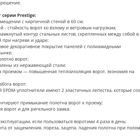
 решение.
серии Prestige:
омещении с кирпичной стеной в 60 см;
 - стойкость ворот ко взлому и ветровым нагрузкам;
замкнутый контур стальных листов, скрепленных между собой в
 при нагреве и ударе;
новое декоративное покрытие панелей с полиамидными
рынке;
олотно ворот;
влены из нержавеющей стали;
а проемом — повышенная теплоизоляция ворот, экономия на
бота ворот;
й EPDM-уплотнители имеют 2 эластичных лепестка, которые со
нтируют примыкание полотна ворот к проему;
ъема-опускания ворот и для ригельного з
 эксплуатации, если пользоваться воротами 4 раза в день;
та от защемления, пореза, зацепа, падения полотна при поло