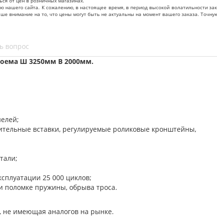
ься от цен в розничных магазинах.
нашего сайта. К сожалению, в настоящее время, в период высокой волатильности зак
ваше внимание на то, что цены могут быть не актуальны на момент вашего заказа. То
ь вопрос
оема Ш 3250мм В 2000мм.
нелей;
нительные вставки, регулируемые роликовые кронштейны,
тали;
ксплуатации 25 000 циклов;
и поломке пружины, обрыва троса.
, не имеющая аналогов на рынке.