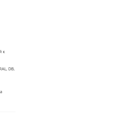
й к
AL, DB,
ба