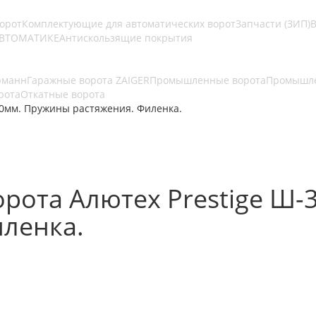
ворот
Комплектующие для автоматических ворот
Запчасти (ЗИП)
В
АВТОМАТИКЕ
Антискользящие покрытия
рманн
Гаражные ворота ZAIGER
Промышленные ворота
Промышле
рота
Откатные ворота
00мм. Пружины растяжения. Филенка.
рота Алютех Prestige Ш-
ленка.