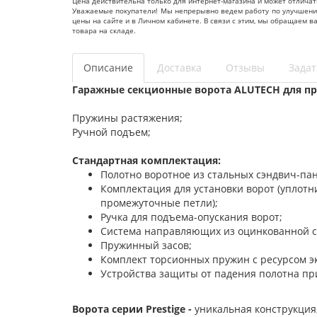
Цена действительна только для интернет-магазина и может отличат
Уважаемые покупатели! Мы непрерывно ведем работу по улучшению 
цены на сайте и в Личном кабинете. В связи с этим, мы обращаем 
товара на складе.
Описание
Доставка
Отзывы
Задат
Гаражные секционные ворота ALUTECH для пр
Пружины растяжения;
Ручной подъем;
Стандартная комплектация:
Полотно воротное из стальных сэндвич-па
Комплектация для установки ворот (уплот
промежуточные петли);
Ручка для подъема-опускания ворот;
Система направляющих из оцинкованной с
Пружинный засов;
Комплект торсионных пружин с ресурсом э
Устройства защиты от падения полотна пр
Ворота серии Prestige -
уникальная конструкция