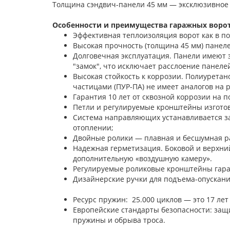
Толщина сэндвич-панели 45 мм — эксклюзивное
Особенности и преимущества гаражных ворот 
Эффективная теплоизоляция ворот как в п
Высокая прочность (толщина 45 мм) панелей
Долговечная эксплуатация. Панели имеют 
"замок", что исключает расслоение панелей
Высокая стойкость к коррозии. Полиурета
частицами (ПУР-ПА) не имеет аналогов на 
Гарантия 10 лет от сквозной коррозии на п
Петли и регулируемые кронштейны изгото
Система направляющих устанавливается з
отоплении;
Двойные ролики — плавная и бесшумная ра
Надежная герметизация. Боковой и верхни
дополнительную «воздушную камеру».
Регулируемые роликовые кронштейны гара
Дизайнерские ручки для под
Ресурс пружин: 25.000 циклов — это 17 лет
Европейские стандарты безопасности: защи
пружины и обрыва троса.