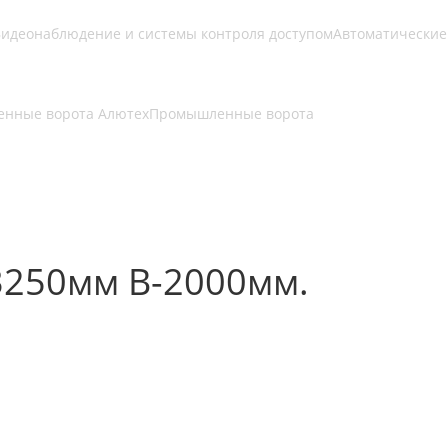
идеонаблюдение и системы контроля доступом
Автоматические
нные ворота Алютех
Промышленные ворота
3250мм В-2000мм.