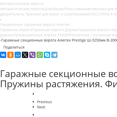
Автоматические ворота
Автоматические ворота
Шлагбаумы
Рольставни
Автоматика для 
двери
Пульты, брелоки для ворот и шлагбаумов
АКСЕССУАРЫ К 
-
Секционные гаражные ворота Алютех
Гаражные ворота
Гаражные ворота Дорхан
Гаражные ворота Хё
Дорхан
Промышленные ворота ZAIGER
Роллетные / рулонные во
-
Гаражные секционные ворота Алютех Prestige Ш-3250мм В-20
Поделиться
Гаражные секционные во
Пружины растяжения. Фи
Previous
Next