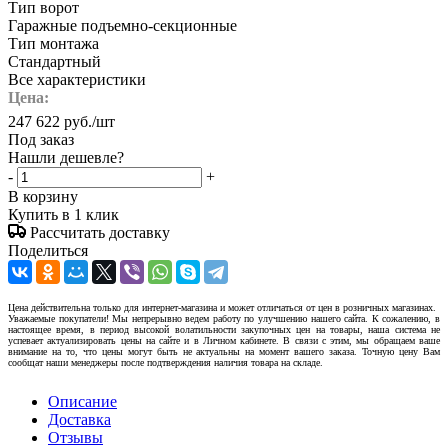
Тип ворот
Гаражные подъемно-секционные
Тип монтажа
Стандартный
Все характеристики
Цена:
247 622
руб.
/шт
Под заказ
Нашли дешевле?
-
+
В корзину
Купить в 1 клик
Рассчитать доставку
Поделиться
Цена действительна только для интернет-магазина и может отличаться от цен в розничных магазинах.
Уважаемые покупатели! Мы непрерывно ведем работу по улучшению нашего сайта. К сожалению, в
настоящее время, в период высокой волатильности закупочных цен на товары, наша система не
успевает актуализировать цены на сайте и в Личном кабинете. В связи с этим, мы обращаем ваше
внимание на то, что цены могут быть не актуальны на момент вашего заказа. Точную цену Вам
сообщат наши менеджеры после подтверждения наличия товара на складе.
Описание
Доставка
Отзывы