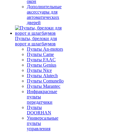
окон
Дополнительные
аксессуары для
автоматических
дверей
Пульты, брелоки для
ворот и шлагбаумов
Пульты An-motors
Пульты Came
Пульты FAAC
Пульты Genius
Пульты Nice
Пульты Alutech
Пульты Сomunello
Пульты Marantec
Инфракрасные
пульты
передатчики
Пульты
DOORHAN
Универсальные
пульты
управления