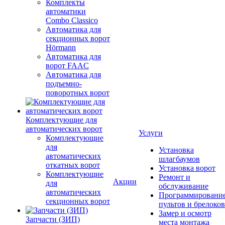
Комплекты
автоматики
Combo Classico
Автоматика для
секционных ворот
Hörmann
Автоматика для
ворот FAAC
Автоматика для
подъемно-
поворотных ворот
Комплектующие для
автоматических ворот
Услуги
Комплектующие
для
Установка
автоматических
шлагбаумов
откатных ворот
Установка ворот
Комплектующие
Ремонт и
Акции
для
обслуживание
автоматических
Программировани
секционных ворот
пультов и брелоков
Замер и осмотр
Запчасти (ЗИП)
места монтажа