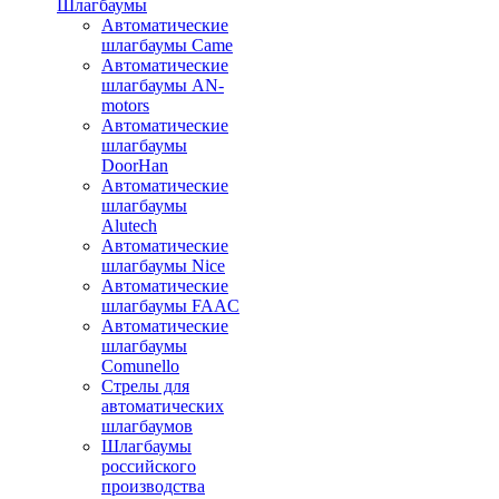
Шлагбаумы
Автоматические
шлагбаумы Came
Автоматические
шлагбаумы AN-
motors
Автоматические
шлагбаумы
DoorHan
Автоматические
шлагбаумы
Alutech
Автоматические
шлагбаумы Nice
Автоматические
шлагбаумы FAAC
Автоматические
шлагбаумы
Comunello
Стрелы для
автоматических
шлагбаумов
Шлагбаумы
российского
производства