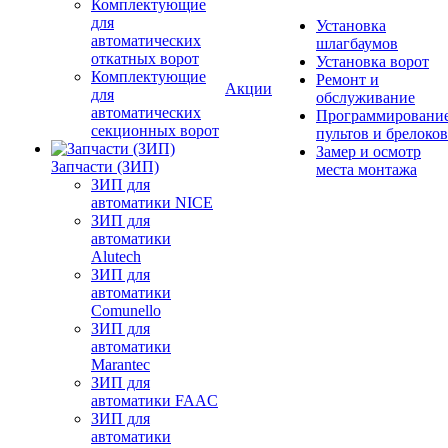
Комплектующие
для
Установка
автоматических
шлагбаумов
откатных ворот
Установка ворот
Комплектующие
Ремонт и
Акции
для
обслуживание
автоматических
Программировани
секционных ворот
пультов и брелоков
Замер и осмотр
Запчасти (ЗИП)
места монтажа
ЗИП для
автоматики NICE
ЗИП для
автоматики
Alutech
ЗИП для
автоматики
Comunello
ЗИП для
автоматики
Marantec
ЗИП для
автоматики FAAC
ЗИП для
автоматики