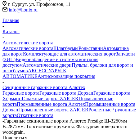
г. Сургут, ул. Профсоюзов, 11
info@lionix.ru
Главная
-
Каталог
-
Автоматические ворота
Автоматические ворота
Шлагбаумы
Рольставни
Автоматика
для ворот
Комплектующие для автоматических ворот
Запчасти
(ЗИП)
Видеонаблюдение и системы контроля
доступом
Автоматические двери
Пульты, брелоки для ворот и
шлагбаумов
АКСЕССУАРЫ К
АВТОМАТИКЕ
Антискользящие покрытия
-
Секционные гаражные ворота Алютех
Гаражные ворота
Гаражные ворота Дорхан
Гаражные ворота
Хёрманн
Гаражные ворота ZAIGER
Промышленные
ворота
Промышленные ворота Алютех
Промышленные ворота
Дорхан
Промышленные ворота ZAIGER
Роллетные / рулонные
ворота
Откатные ворота
-
Гаражные секционные ворота Алютех Prestige Ш-3250мм
В-2875мм. Торсионные пружины. Фактурная поверхность
woodgrain.
Поделиться