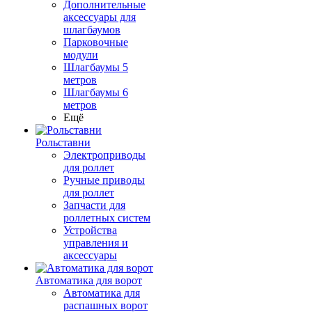
Дополнительные
аксессуары для
шлагбаумов
Парковочные
модули
Шлагбаумы 5
метров
Шлагбаумы 6
метров
Ещё
Рольставни
Электроприводы
для роллет
Ручные приводы
для роллет
Запчасти для
роллетных систем
Устройства
управления и
аксессуары
Автоматика для ворот
Автоматика для
распашных ворот