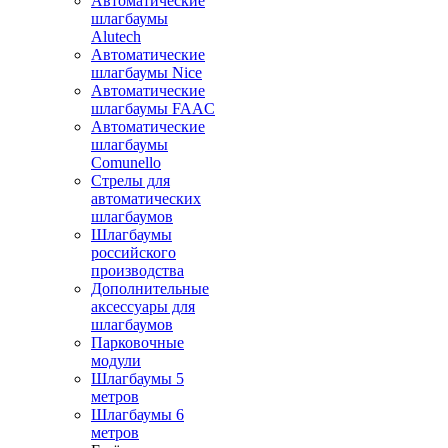
Автоматические
шлагбаумы
Alutech
Автоматические
шлагбаумы Nice
Автоматические
шлагбаумы FAAC
Автоматические
шлагбаумы
Comunello
Стрелы для
автоматических
шлагбаумов
Шлагбаумы
российского
производства
Дополнительные
аксессуары для
шлагбаумов
Парковочные
модули
Шлагбаумы 5
метров
Шлагбаумы 6
метров