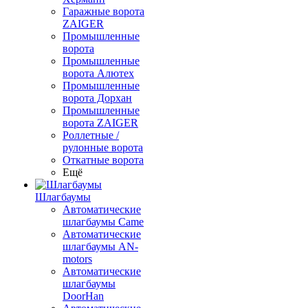
Гаражные ворота
ZAIGER
Промышленные
ворота
Промышленные
ворота Алютех
Промышленные
ворота Дорхан
Промышленные
ворота ZAIGER
Роллетные /
рулонные ворота
Откатные ворота
Ещё
Шлагбаумы
Автоматические
шлагбаумы Came
Автоматические
шлагбаумы AN-
motors
Автоматические
шлагбаумы
DoorHan