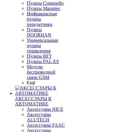
Пульты Сomunello
Пульты Marantec
Инфракрасные
пульты
передатчики
Пульты
DOORHAN
Универсальные
пульты
управления
Пульты BFT
Пульты PAL-ES
Модули
беспроводной
связи GSM
Ещё
АКСЕССУАРЫ К
АВТОМАТИКЕ
Аксессуары NICE
Аксессуары
ALUTECH
Аксессуары FAAC
Аксессуары