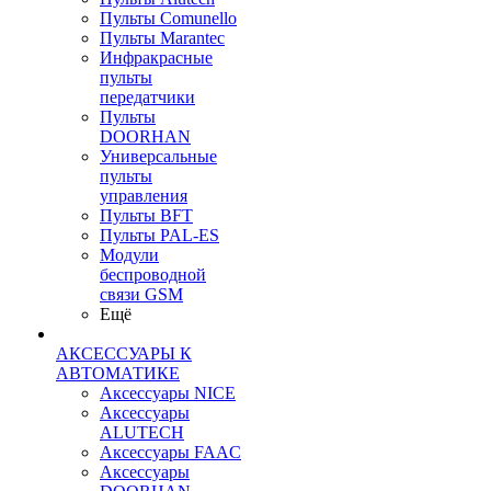
Пульты Сomunello
Пульты Marantec
Инфракрасные
пульты
передатчики
Пульты
DOORHAN
Универсальные
пульты
управления
Пульты BFT
Пульты PAL-ES
Модули
беспроводной
связи GSM
Ещё
АКСЕССУАРЫ К
АВТОМАТИКЕ
Аксессуары NICE
Аксессуары
ALUTECH
Аксессуары FAAC
Аксессуары