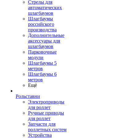
Стрелы для
автоматических
шлагбаумов
Шлагбаумы
российского
производства
Дополнительные
аксессуары для
шлагбаумов
Парковочные
модули
Шлагбаумы 5
метров
Шлагбаумы 6
метров
Ещё
Рольставни
Электроприводы
для роллет
Ручные приводы
для роллет
Запчасти для
роллетных систем
Устройства