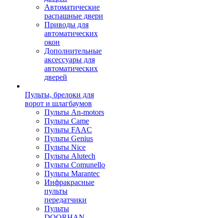
Автоматические
распашные двери
Приводы для
автоматических
окон
Дополнительные
аксессуары для
автоматических
дверей
Пульты, брелоки для
ворот и шлагбаумов
Пульты An-motors
Пульты Came
Пульты FAAC
Пульты Genius
Пульты Nice
Пульты Alutech
Пульты Сomunello
Пульты Marantec
Инфракрасные
пульты
передатчики
Пульты
DOORHAN