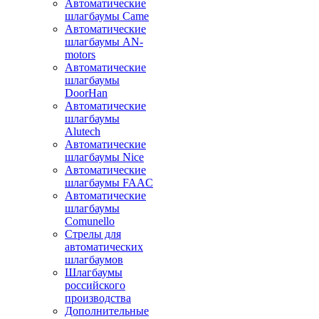
Автоматические
шлагбаумы Came
Автоматические
шлагбаумы AN-
motors
Автоматические
шлагбаумы
DoorHan
Автоматические
шлагбаумы
Alutech
Автоматические
шлагбаумы Nice
Автоматические
шлагбаумы FAAC
Автоматические
шлагбаумы
Comunello
Стрелы для
автоматических
шлагбаумов
Шлагбаумы
российского
производства
Дополнительные