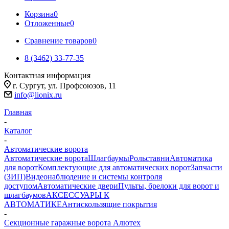
Корзина
0
Отложенные
0
Сравнение товаров
0
8 (3462) 33-77-35
Контактная информация
г. Сургут, ул. Профсоюзов, 11
info@lionix.ru
Главная
-
Каталог
-
Автоматические ворота
Автоматические ворота
Шлагбаумы
Рольставни
Автоматика
для ворот
Комплектующие для автоматических ворот
Запчасти
(ЗИП)
Видеонаблюдение и системы контроля
доступом
Автоматические двери
Пульты, брелоки для ворот и
шлагбаумов
АКСЕССУАРЫ К
АВТОМАТИКЕ
Антискользящие покрытия
-
Секционные гаражные ворота Алютех