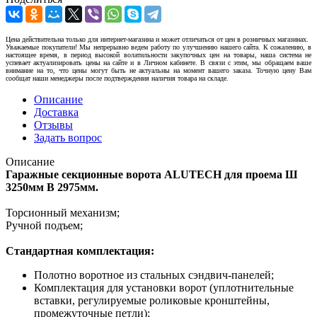
Цена действительна только для интернет-магазина и может отличаться от цен в розничных магазинах.
Уважаемые покупатели! Мы непрерывно ведем работу по улучшению нашего сайта. К сожалению, в
настоящее время, в период высокой волатильности закупочных цен на товары, наша система не
успевает актуализировать цены на сайте и в Личном кабинете. В связи с этим, мы обращаем ваше
внимание на то, что цены могут быть не актуальны на момент вашего заказа. Точную цену Вам
сообщат наши менеджеры после подтверждения наличия товара на складе.
Описание
Доставка
Отзывы
Задать вопрос
Описание
Гаражные секционные ворота ALUTECH для проема Ш
3250мм В 2975мм.
Торсионный механизм;
Ручной подъем;
Стандартная комплектация:
Полотно воротное из стальных сэндвич-панелей;
Комплектация для установки ворот (уплотнительные
вставки, регулируемые роликовые кронштейны,
промежуточные петли);