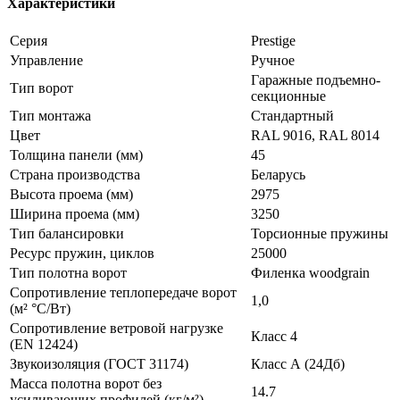
Характеристики
Серия
Prestige
Управление
Ручное
Гаражные подъемно-
Тип ворот
секционные
Тип монтажа
Стандартный
Цвет
RAL 9016, RAL 8014
Толщина панели (мм)
45
Страна производства
Беларусь
Высота проема (мм)
2975
Ширина проема (мм)
3250
Тип балансировки
Торсионные пружины
Ресурс пружин, циклов
25000
Тип полотна ворот
Филенка woodgrain
Сопротивление теплопередаче ворот
1,0
(м² °С/Вт)
Сопротивление ветровой нагрузке
Класс 4
(EN 12424)
Звукоизоляция (ГОСТ 31174)
Класс А (24Дб)
Масса полотна ворот без
14.7
усиливающих профилей (кг/м²)