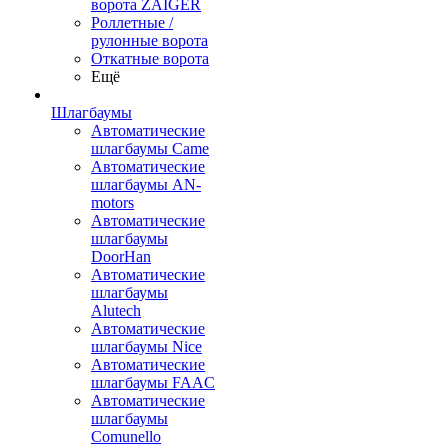
ворота ZAIGER
Роллетные /
рулонные ворота
Откатные ворота
Ещё
Шлагбаумы
Автоматические
шлагбаумы Came
Автоматические
шлагбаумы AN-
motors
Автоматические
шлагбаумы
DoorHan
Автоматические
шлагбаумы
Alutech
Автоматические
шлагбаумы Nice
Автоматические
шлагбаумы FAAC
Автоматические
шлагбаумы
Comunello