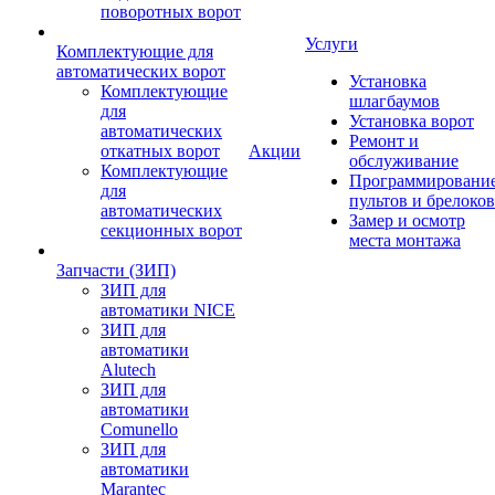
поворотных ворот
Услуги
Комплектующие для
автоматических ворот
Установка
Комплектующие
шлагбаумов
для
Установка ворот
автоматических
Ремонт и
откатных ворот
Акции
обслуживание
Комплектующие
Программировани
для
пультов и брелоков
автоматических
Замер и осмотр
секционных ворот
места монтажа
Запчасти (ЗИП)
ЗИП для
автоматики NICE
ЗИП для
автоматики
Alutech
ЗИП для
автоматики
Comunello
ЗИП для
автоматики
Marantec