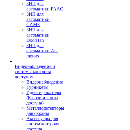
ЗИП для
автоматики FAAC
ЗИП для
автоматики
CAME
ЗИП для
автоматики
DoorHan
ЗИП для
автоматики An-
motors
Видеонаблюдение и
системы контроля
доступом
Видеонаблюдение
Турникеты
Идентификаторы
(Ключи и карты
доступа)
Металлодетекторы
для охраны
Аксессуары для
систем контроля
доступа