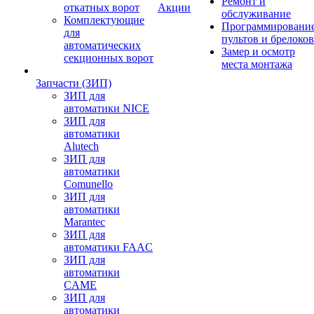
Ремонт и
откатных ворот
Акции
обслуживание
Комплектующие
Программировани
для
пультов и брелоков
автоматических
Замер и осмотр
секционных ворот
места монтажа
Запчасти (ЗИП)
ЗИП для
автоматики NICE
ЗИП для
автоматики
Alutech
ЗИП для
автоматики
Comunello
ЗИП для
автоматики
Marantec
ЗИП для
автоматики FAAC
ЗИП для
автоматики
CAME
ЗИП для
автоматики