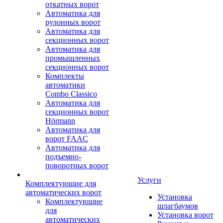
откатных ворот
Автоматика для
рулонных ворот
Автоматика для
секционных ворот
Автоматика для
промышленных
секционных ворот
Комплекты
автоматики
Combo Classico
Автоматика для
секционных ворот
Hörmann
Автоматика для
ворот FAAC
Автоматика для
подъемно-
поворотных ворот
Услуги
Комплектующие для
автоматических ворот
Установка
Комплектующие
шлагбаумов
для
Установка ворот
автоматических