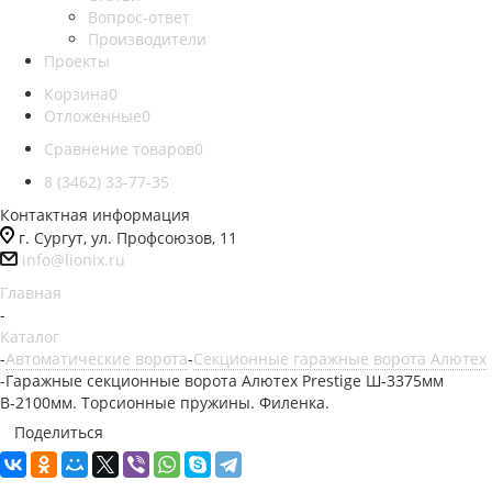
Вопрос-ответ
Производители
Проекты
Корзина
0
Отложенные
0
Сравнение товаров
0
8 (3462) 33-77-35
Контактная информация
г. Сургут, ул. Профсоюзов, 11
info@lionix.ru
Главная
-
Каталог
-
Автоматические ворота
-
Секционные гаражные ворота Алютех
-
Гаражные секционные ворота Алютех Prestige Ш-3375мм
В-2100мм. Торсионные пружины. Филенка.
Поделиться