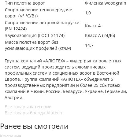
Тип полотна ворот
Филенка woodgrain
Сопротивление теплопередаче
1,0
ворот (м² °С/Вт)
Сопротивление ветровой нагрузке
Класс 4
(EN 12424)
Звукоизоляция (ГОСТ 31174)
Класс А (24Дб)
Масса полотна ворот без
14.7
усиливающих профилей (кг/м²)
Группа компаний «АЛЮТЕХ» – лидер рынка роллетных
систем, ведущий производитель алюминиевых
профильных систем и секционных ворот в Восточной
Европе. Группа компаний «АЛЮТЕХ» объединяет 5
производственных предприятий и более 25 сбытовых
компаний в Чехии, России, Беларуси, Украине, Германии,
Австрии.
Все товары категории
Все товары бренда Alutech
Ранее вы смотрели
Компания