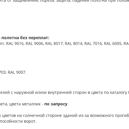
та от защемления, пореза, зацепа, падения полотна при поло
 полотна без переплат:
 RAL 9016, RAL 9006, RAL 8017, RAL 8014, RAL 7016, RAL 6005, RA
703, RAL 9007.
елей с наружной и/или внутренней сторон в цвета по каталогу R
ета, цвета металлик -
по запросу
.
 цветов на солнечной стороне зданий из-за возможного проги
пособности ворот.