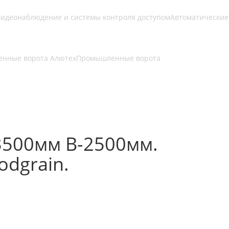
идеонаблюдение и системы контроля доступом
Автоматические
нные ворота Алютех
Промышленные ворота
3500мм В-2500мм.
dgrain.