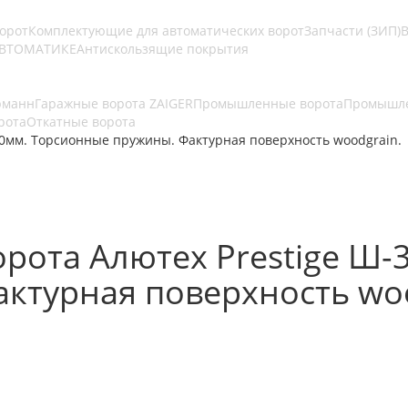
ворот
Комплектующие для автоматических ворот
Запчасти (ЗИП)
В
АВТОМАТИКЕ
Антискользящие покрытия
рманн
Гаражные ворота ZAIGER
Промышленные ворота
Промышле
рота
Откатные ворота
0мм. Торсионные пружины. Фактурная поверхность woodgrain.
рота Алютех Prestige Ш-
ктурная поверхность woo