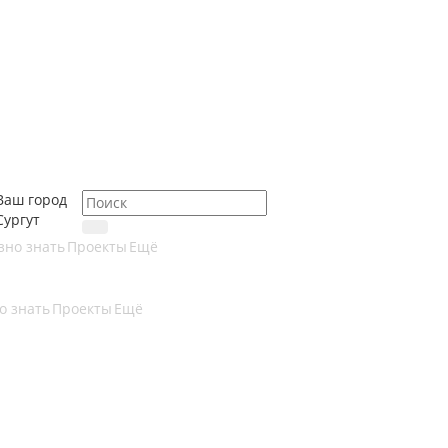
Ваш город
Сургут
зно знать
Проекты
Ещё
о знать
Проекты
Ещё