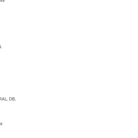
мке
L
AL, DB,
ба