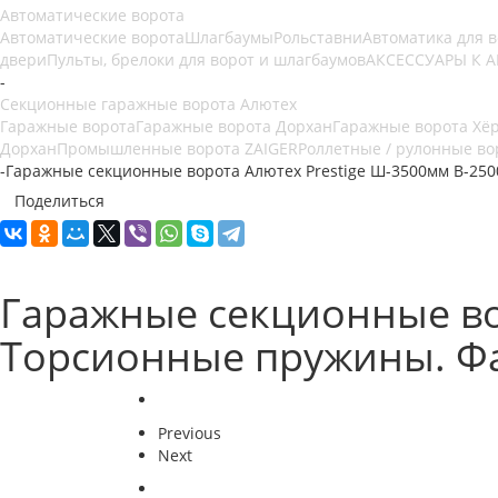
Автоматические ворота
Автоматические ворота
Шлагбаумы
Рольставни
Автоматика для 
двери
Пульты, брелоки для ворот и шлагбаумов
АКСЕССУАРЫ К 
-
Секционные гаражные ворота Алютех
Гаражные ворота
Гаражные ворота Дорхан
Гаражные ворота Хё
Дорхан
Промышленные ворота ZAIGER
Роллетные / рулонные во
-
Гаражные секционные ворота Алютех Prestige Ш-3500мм В-250
Поделиться
Гаражные секционные во
Торсионные пружины. Фа
Previous
Next