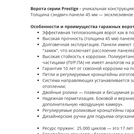
Ворота серии Prestige -
уникальная конструкция
Толщина сэндвич-панели 45 мм — эксклюзивное
Особенности и преимущества гаражных ворот 
Эффективная теплоизоляция ворот как в п
Высокая прочность (толщина 45 мм) панелей
Долговечная эксплуатация. Панели имеют 
"замок", что исключает расслоение панелей
Высокая стойкость к коррозии. Полиурета
частицами (ПУР-ПА) не имеет аналогов на 
Гарантия 10 лет от сквозной коррозии на п
Петли и регулируемые кронштейны изгото
Система направляющих устанавливается з
отоплении;
Двойные ролики — плавная и бесшумная ра
Надежная герметизация. Боковой и верхни
дополнительную «воздушную камеру».
Регулируемые роликовые кронштейны гара
Дизайнерские ручки для под
Ресурс пружин: 25.000 циклов — это 17 лет