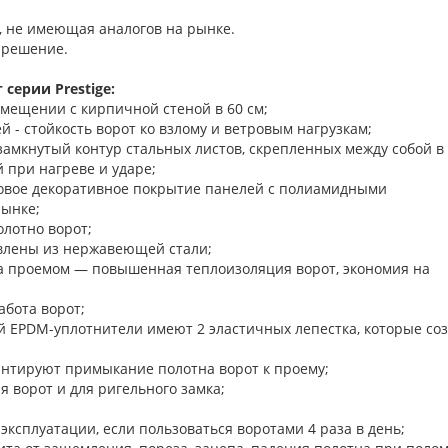
, не имеющая аналогов на рынке.
 решение.
серии Prestige:
омещении с кирпичной стеной в 60 см;
 - стойкость ворот ко взлому и ветровым нагрузкам;
замкнутый контур стальных листов, скрепленных между собой в
 при нагреве и ударе;
новое декоративное покрытие панелей с полиамидными
рынке;
олотно ворот;
влены из нержавеющей стали;
а проемом — повышенная теплоизоляция ворот, экономия на
бота ворот;
й EPDM-уплотнители имеют 2 эластичных лепестка, которые со
нтируют примыкание полотна ворот к проему;
ъема-опускания ворот и для ригельного з
 эксплуатации, если пользоваться воротами 4 раза в день;