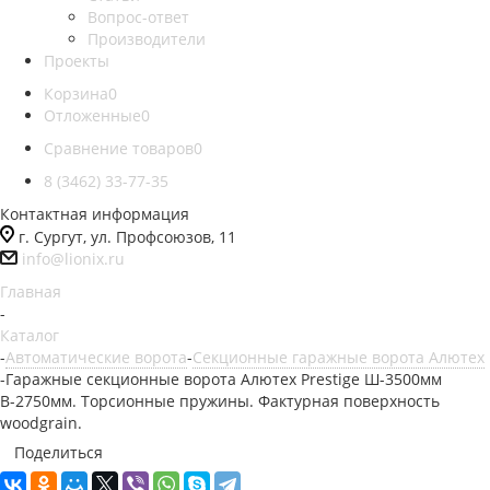
Вопрос-ответ
Производители
Проекты
Корзина
0
Отложенные
0
Сравнение товаров
0
8 (3462) 33-77-35
Контактная информация
г. Сургут, ул. Профсоюзов, 11
info@lionix.ru
Главная
-
Каталог
-
Автоматические ворота
-
Секционные гаражные ворота Алютех
-
Гаражные секционные ворота Алютех Prestige Ш-3500мм
В-2750мм. Торсионные пружины. Фактурная поверхность
woodgrain.
Поделиться