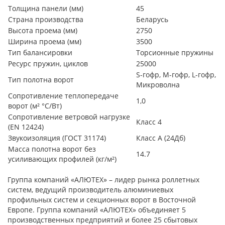
Толщина панели (мм)
45
Страна производства
Беларусь
Высота проема (мм)
2750
Ширина проема (мм)
3500
Тип балансировки
Торсионные пружины
Ресурс пружин, циклов
25000
S-гофр, М-гофр, L-гофр,
Тип полотна ворот
Микроволна
Сопротивление теплопередаче
1,0
ворот (м² °С/Вт)
Сопротивление ветровой нагрузке
Класс 4
(EN 12424)
Звукоизоляция (ГОСТ 31174)
Класс А (24Дб)
Масса полотна ворот без
14.7
усиливающих профилей (кг/м²)
Группа компаний «АЛЮТЕХ» – лидер рынка роллетных
систем, ведущий производитель алюминиевых
профильных систем и секционных ворот в Восточной
Европе. Группа компаний «АЛЮТЕХ» объединяет 5
производственных предприятий и более 25 сбытовых