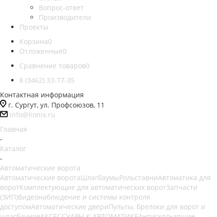
Вопрос-ответ
Производители
Проекты
Корзина
0
Отложенные
0
Сравнение товаров
0
8 (3462) 33-77-35
Контактная информация
г. Сургут, ул. Профсоюзов, 11
info@lionix.ru
Главная
-
Каталог
-
Автоматические ворота
Автоматические ворота
Шлагбаумы
Рольставни
Автоматика для
ворот
Комплектующие для автоматических ворот
Запчасти
(ЗИП)
Видеонаблюдение и системы контроля
доступом
Автоматические двери
Пульты, брелоки для ворот и
шлагбаумов
АКСЕССУАРЫ К АВТОМАТИКЕ
Антискользящие