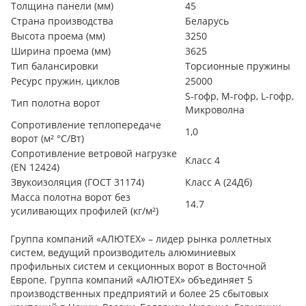
Толщина панели (мм)
45
Страна производства
Беларусь
Высота проема (мм)
3250
Ширина проема (мм)
3625
Тип балансировки
Торсионные пружины
Ресурс пружин, циклов
25000
S-гофр, М-гофр, L-гофр,
Тип полотна ворот
Микроволна
Сопротивление теплопередаче
1,0
ворот (м² °С/Вт)
Сопротивление ветровой нагрузке
Класс 4
(EN 12424)
Звукоизоляция (ГОСТ 31174)
Класс А (24Дб)
Масса полотна ворот без
14.7
усиливающих профилей (кг/м²)
Группа компаний «АЛЮТЕХ» – лидер рынка роллетных
систем, ведущий производитель алюминиевых
профильных систем и секционных ворот в Восточной
Европе. Группа компаний «АЛЮТЕХ» объединяет 5
производственных предприятий и более 25 сбытовых