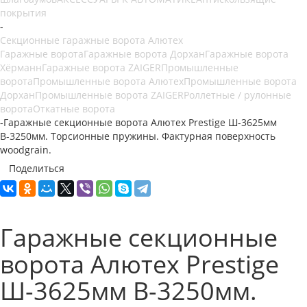
покрытия
-
Секционные гаражные ворота Алютех
Гаражные ворота
Гаражные ворота Дорхан
Гаражные ворота
Хёрманн
Гаражные ворота ZAIGER
Промышленные
ворота
Промышленные ворота Алютех
Промышленные ворота
Дорхан
Промышленные ворота ZAIGER
Роллетные / рулонные
ворота
Откатные ворота
-
Гаражные секционные ворота Алютех Prestige Ш-3625мм
В-3250мм. Торсионные пружины. Фактурная поверхность
woodgrain.
Поделиться
Гаражные секционные
ворота Алютех Prestige
Ш-3625мм В-3250мм.