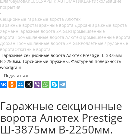
шлагбаумов
АКСЕССУАРЫ К АВТОМАТИКЕ
Антискользящие
покрытия
-
Секционные гаражные ворота Алютех
Гаражные ворота
Гаражные ворота Дорхан
Гаражные ворота
Хёрманн
Гаражные ворота ZAIGER
Промышленные
ворота
Промышленные ворота Алютех
Промышленные ворота
Дорхан
Промышленные ворота ZAIGER
Роллетные / рулонные
ворота
Откатные ворота
-
Гаражные секционные ворота Алютех Prestige Ш-3875мм
В-2250мм. Торсионные пружины. Фактурная поверхность
woodgrain.
Поделиться
Гаражные секционные
ворота Алютех Prestige
Ш-3875мм В-2250мм.