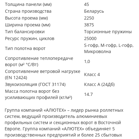
Толщина панели (мм)
45
Страна производства
Беларусь
Высота проема (мм)
2250
Ширина проема (мм)
3875
Тип балансировки
Торсионные пружины
Ресурс пружин, циклов
25000
S-гофр, М-гофр, L-гофр,
Тип полотна ворот
Микроволна
Сопротивление теплопередаче
1,0
ворот (м² °С/Вт)
Сопротивление ветровой нагрузке
Класс 4
(EN 12424)
Звукоизоляция (ГОСТ 31174)
Класс А (24Дб)
Масса полотна ворот без
14.7
усиливающих профилей (кг/м²)
Группа компаний «АЛЮТЕХ» – лидер рынка роллетных
систем, ведущий производитель алюминиевых
профильных систем и секционных ворот в Восточной
Европе. Группа компаний «АЛЮТЕХ» объединяет 5
производственных предприятий и более 25 сбытовых