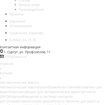
Статьи
Вопрос-ответ
Производители
Проекты
Корзина
0
Отложенные
0
Сравнение товаров
0
8 (3462) 33-77-35
Контактная информация
г. Сургут, ул. Профсоюзов, 11
info@lionix.ru
Главная
-
Каталог
-
Автоматические ворота
Автоматические ворота
Шлагбаумы
Рольставни
Автоматика для
ворот
Комплектующие для автоматических ворот
Запчасти
(ЗИП)
Видеонаблюдение и системы контроля
доступом
Автоматические двери
Пульты, брелоки для ворот и