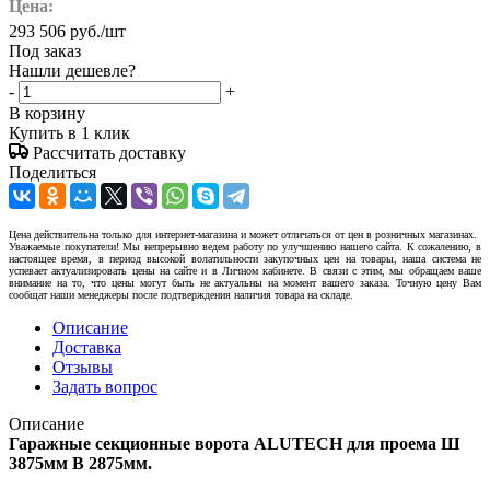
Цена:
293 506
руб.
/шт
Под заказ
Нашли дешевле?
-
+
В корзину
Купить в 1 клик
Рассчитать доставку
Поделиться
Цена действительна только для интернет-магазина и может отличаться от цен в розничных магазинах.
Уважаемые покупатели! Мы непрерывно ведем работу по улучшению нашего сайта. К сожалению, в
настоящее время, в период высокой волатильности закупочных цен на товары, наша система не
успевает актуализировать цены на сайте и в Личном кабинете. В связи с этим, мы обращаем ваше
внимание на то, что цены могут быть не актуальны на момент вашего заказа. Точную цену Вам
сообщат наши менеджеры после подтверждения наличия товара на складе.
Описание
Доставка
Отзывы
Задать вопрос
Описание
Гаражные секционные ворота ALUTECH для проема Ш
3875мм В 2875мм.