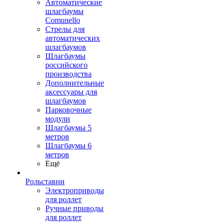
Автоматические
шлагбаумы
Comunello
Стрелы для
автоматических
шлагбаумов
Шлагбаумы
российского
производства
Дополнительные
аксессуары для
шлагбаумов
Парковочные
модули
Шлагбаумы 5
метров
Шлагбаумы 6
метров
Ещё
Рольставни
Электроприводы
для роллет
Ручные приводы
для роллет