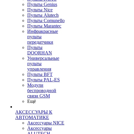
Пульты Genius
Пульты Nice
Пульты Alutech
Пульты Сomunello
Пульты Marantec
Инфракрасные
пульты
передатчики
Пульты
DOORHAN
Универсальные
пульты
управления
Пульты BFT
Пульты PAL-ES
Модули
беспроводной
связи GSM
Ещё
АКСЕССУАРЫ К
АВТОМАТИКЕ
Аксессуары NICE
Аксессуары
ALUTECH