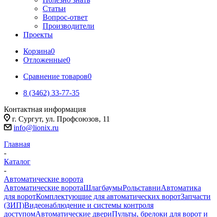
Статьи
Вопрос-ответ
Производители
Проекты
Корзина
0
Отложенные
0
Сравнение товаров
0
8 (3462) 33-77-35
Контактная информация
г. Сургут, ул. Профсоюзов, 11
info@lionix.ru
Главная
-
Каталог
-
Автоматические ворота
Автоматические ворота
Шлагбаумы
Рольставни
Автоматика
для ворот
Комплектующие для автоматических ворот
Запчасти
(ЗИП)
Видеонаблюдение и системы контроля
доступом
Автоматические двери
Пульты, брелоки для ворот и