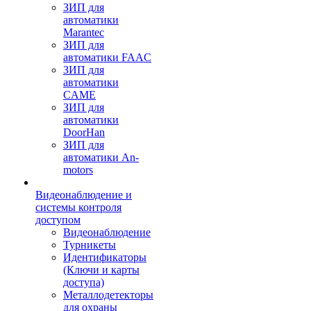
ЗИП для
автоматики
Marantec
ЗИП для
автоматики FAAC
ЗИП для
автоматики
CAME
ЗИП для
автоматики
DoorHan
ЗИП для
автоматики An-
motors
Видеонаблюдение и
системы контроля
доступом
Видеонаблюдение
Турникеты
Идентификаторы
(Ключи и карты
доступа)
Металлодетекторы
для охраны