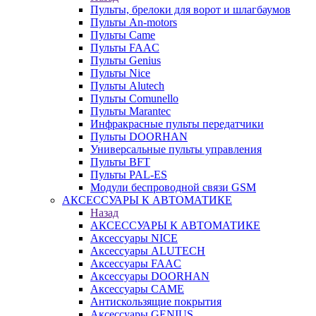
Пульты, брелоки для ворот и шлагбаумов
Пульты An-motors
Пульты Came
Пульты FAAC
Пульты Genius
Пульты Nice
Пульты Alutech
Пульты Сomunello
Пульты Marantec
Инфракрасные пульты передатчики
Пульты DOORHAN
Универсальные пульты управления
Пульты BFT
Пульты PAL-ES
Модули беспроводной связи GSM
АКСЕССУАРЫ К АВТОМАТИКЕ
Назад
АКСЕССУАРЫ К АВТОМАТИКЕ
Аксессуары NICE
Аксессуары ALUTECH
Аксессуары FAAC
Аксессуары DOORHAN
Аксессуары CAME
Антискользящие покрытия
Аксессуары GENIUS