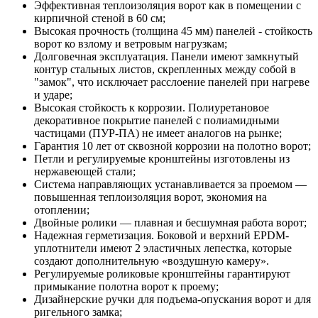
Эффективная теплоизоляция ворот как в помещении с
кирпичной стеной в 60 см;
Высокая прочность (толщина 45 мм) панелей - стойкость
ворот ко взлому и ветровым нагрузкам;
Долговечная эксплуатация. Панели имеют замкнутый
контур стальных листов, скрепленных между собой в
"замок", что исключает расслоение панелей при нагреве
и ударе;
Высокая стойкость к коррозии. Полиуретановое
декоративное покрытие панелей с полиамидными
частицами (ПУР-ПА) не имеет аналогов на рынке;
Гарантия 10 лет от сквозной коррозии на полотно ворот;
Петли и регулируемые кронштейны изготовлены из
нержавеющей стали;
Система направляющих устанавливается за проемом —
повышенная теплоизоляция ворот, экономия на
отоплении;
Двойные ролики — плавная и бесшумная работа ворот;
Надежная герметизация. Боковой и верхний EPDM-
уплотнители имеют 2 эластичных лепестка, которые
создают дополнительную «воздушную камеру».
Регулируемые роликовые кронштейны гарантируют
примыкание полотна ворот к проему;
Дизайнерские ручки для подъема-опускания ворот и для
ригельного замка;