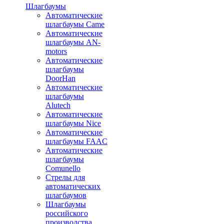
Шлагбаумы
Автоматические
шлагбаумы Came
Автоматические
шлагбаумы AN-
motors
Автоматические
шлагбаумы
DoorHan
Автоматические
шлагбаумы
Alutech
Автоматические
шлагбаумы Nice
Автоматические
шлагбаумы FAAC
Автоматические
шлагбаумы
Comunello
Стрелы для
автоматических
шлагбаумов
Шлагбаумы
российского
производства