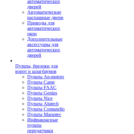
автоматических
дверей
Автоматические
распашные двери
Приводы для
автоматических
окон
Дополнительные
аксессуары для
автоматических
дверей
Пульты, брелоки для
ворот и шлагбаумов
Пульты An-motors
Пульты Came
Пульты FAAC
Пульты Genius
Пульты Nice
Пульты Alutech
Пульты Сomunello
Пульты Marantec
Инфракрасные
пульты
передатчики