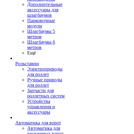
Дополнительные
аксессуары для
шлагбаумов
Парковочные
модули
Шлагбаумы 5
метров
Шлагбаумы 6
метров
Ещё
Рольставни
Электроприводы
для роллет
Ручные приводы
для роллет
Запчасти для
роллетных систем
Устройства
управления и
аксессуары
Автоматика для ворот
Автоматика для
распашных ворот