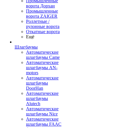
Промышленные
ворота Дорхан
Промышленные
ворота ZAIGER
Роллетные /
рулонные ворота
Откатные ворота
Ещё
Шлагбаумы
Автоматические
шлагбаумы Came
Автоматические
шлагбаумы AN-
motors
Автоматические
шлагбаумы
DoorHan
Автоматические
шлагбаумы
Alutech
Автоматические
шлагбаумы Nice
Автоматические
шлагбаумы FAAC