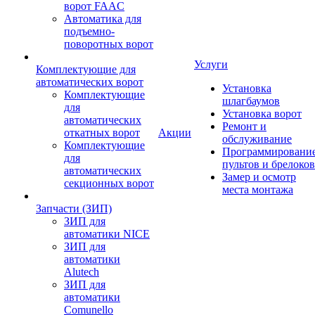
ворот FAAC
Автоматика для
подъемно-
поворотных ворот
Услуги
Комплектующие для
автоматических ворот
Установка
Комплектующие
шлагбаумов
для
Установка ворот
автоматических
Ремонт и
откатных ворот
Акции
обслуживание
Комплектующие
Программировани
для
пультов и брелоков
автоматических
Замер и осмотр
секционных ворот
места монтажа
Запчасти (ЗИП)
ЗИП для
автоматики NICE
ЗИП для
автоматики
Alutech
ЗИП для
автоматики
Comunello