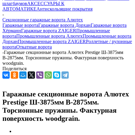
шлагбаумов
АКСЕССУАРЫ К
АВТОМАТИКЕ
Антискользящие покрытия
-
Секционные гаражные ворота Алютех
Гаражные ворота
Гаражные ворота Дорхан
Гаражные ворота
Хёрманн
Гаражные ворота ZAIGER
Промышленные
ворота
Промышленные ворота Алютех
Промышленные ворота
Дорхан
Промышленные ворота ZAIGER
Роллетные / рулонные
ворота
Откатные ворота
-
Гаражные секционные ворота Алютех Prestige Ш-3875мм
В-2875мм. Торсионные пружины. Фактурная поверхность
woodgrain.
Поделиться
Гаражные секционные ворота Алютех
Prestige Ш-3875мм В-2875мм.
Торсионные пружины. Фактурная
поверхность woodgrain.