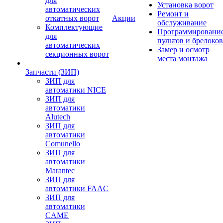
для
Установка ворот
автоматических
Ремонт и
откатных ворот
Акции
обслуживание
Комплектующие
Программировани
для
пультов и брелоков
автоматических
Замер и осмотр
секционных ворот
места монтажа
Запчасти (ЗИП)
ЗИП для
автоматики NICE
ЗИП для
автоматики
Alutech
ЗИП для
автоматики
Comunello
ЗИП для
автоматики
Marantec
ЗИП для
автоматики FAAC
ЗИП для
автоматики
CAME