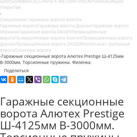
шлагбаумов
АКСЕССУАРЫ К АВТОМАТИКЕ
Антискользящие
покрытия
-
Секционные гаражные ворота Алютех
Гаражные ворота
Гаражные ворота Дорхан
Гаражные ворота
Хёрманн
Гаражные ворота ZAIGER
Промышленные
ворота
Промышленные ворота Алютех
Промышленные ворота
Дорхан
Промышленные ворота ZAIGER
Роллетные / рулонные
ворота
Откатные ворота
-
Гаражные секционные ворота Алютех Prestige Ш-4125мм
В-3000мм. Торсионные пружины. Филенка.
Поделиться
Гаражные секционные
ворота Алютех Prestige
Ш-4125мм В-3000мм.