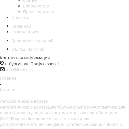
Статьи
Вопрос-ответ
Производители
Проекты
Корзина
0
Отложенные
0
Сравнение товаров
0
8 (3462) 33-77-35
Контактная информация
г. Сургут, ул. Профсоюзов, 11
info@lionix.ru
Главная
-
Каталог
-
Автоматические ворота
Автоматические ворота
Шлагбаумы
Рольставни
Автоматика для
ворот
Комплектующие для автоматических ворот
Запчасти
(ЗИП)
Видеонаблюдение и системы контроля
доступом
Автоматические двери
Пульты, брелоки для ворот и