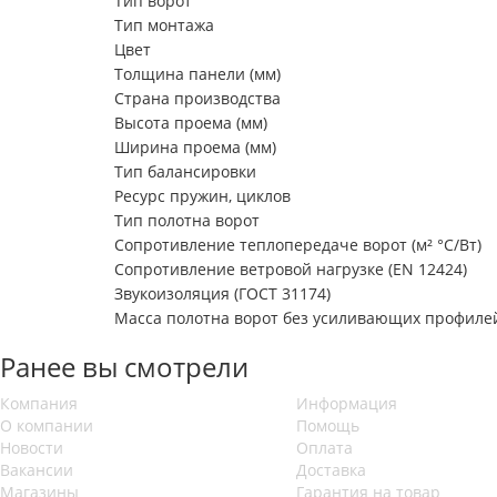
Тип ворот
Тип монтажа
Цвет
Толщина панели (мм)
Страна производства
Высота проема (мм)
Ширина проема (мм)
Тип балансировки
Ресурс пружин, циклов
Тип полотна ворот
Сопротивление теплопередаче ворот (м² °С/Вт)
Сопротивление ветровой нагрузке (EN 12424)
Звукоизоляция (ГОСТ 31174)
Масса полотна ворот без усиливающих профилей 
Ранее вы смотрели
Компания
Информация
О компании
Помощь
Новости
Оплата
Вакансии
Доставка
Магазины
Гарантия на товар