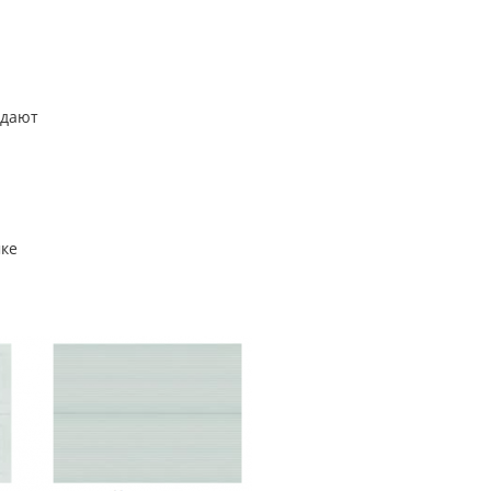
здают
амка;
мке