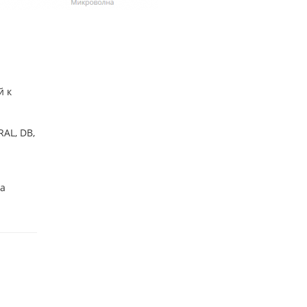
й к
AL, DB,
ба