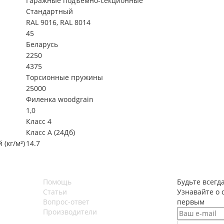
Гаражные подъемно-секционные
Стандартный
RAL 9016, RAL 8014
45
Беларусь
2250
4375
Торсионные пружины
25000
Филенка woodgrain
1,0
Класс 4
Класс А (24Дб)
(кг/м²)
14.7
Помощь
Будьте всегда
Статьи
Узнавайте о 
Вопрос-ответ
первым
Производители