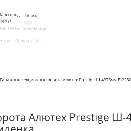
Ваш город
Сургут
зно знать
Проекты
Ещё
о знать
Проекты
Ещё
Гаражные секционные ворота Алютех Prestige Ш-4375мм В-225
рота Алютех Prestige Ш-
иленка.