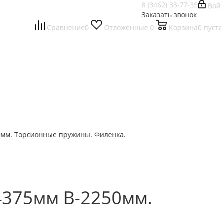
8 (3462) 33-77-35
Вой
Заказать звонок
Сравнение
0
Отложенные
0
Корзина
0
пуст
0мм. Торсионные пружины. Филенка.
4375мм В-2250мм.