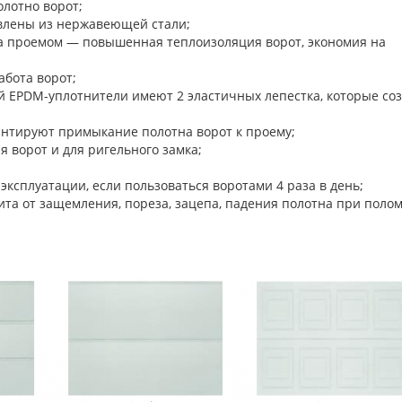
олотно ворот;
влены из нержавеющей стали;
а проемом — повышенная теплоизоляция ворот, экономия на
бота ворот;
й EPDM-уплотнители имеют 2 эластичных лепестка, которые со
нтируют примыкание полотна ворот к проему;
ъема-опускания ворот и для ригельного з
 эксплуатации, если пользоваться воротами 4 раза в день;
та от защемления, пореза, зацепа, падения полотна при поло