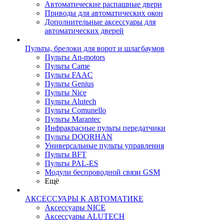
Автоматические распашные двери
Приводы для автоматических окон
Дополнительные аксессуары для
автоматических дверей
Пульты, брелоки для ворот и шлагбаумов
Пульты An-motors
Пульты Came
Пульты FAAC
Пульты Genius
Пульты Nice
Пульты Alutech
Пульты Сomunello
Пульты Marantec
Инфракрасные пульты передатчики
Пульты DOORHAN
Универсальные пульты управления
Пульты BFT
Пульты PAL-ES
Модули беспроводной связи GSM
Ещё
АКСЕССУАРЫ К АВТОМАТИКЕ
Аксессуары NICE
Аксессуары ALUTECH