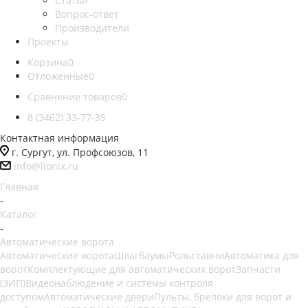
Статьи
Вопрос-ответ
Производители
Проекты
Корзина
0
Отложенные
0
Сравнение товаров
0
8 (3462) 33-77-35
Контактная информация
г. Сургут, ул. Профсоюзов, 11
info@lionix.ru
Главная
-
Каталог
-
Автоматические ворота
Автоматические ворота
Шлагбаумы
Рольставни
Автоматика для
ворот
Комплектующие для автоматических ворот
Запчасти
(ЗИП)
Видеонаблюдение и системы контроля
доступом
Автоматические двери
Пульты, брелоки для ворот и