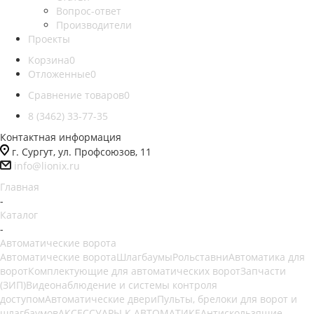
Вопрос-ответ
Производители
Проекты
Корзина
0
Отложенные
0
Сравнение товаров
0
8 (3462) 33-77-35
Контактная информация
г. Сургут, ул. Профсоюзов, 11
info@lionix.ru
Главная
-
Каталог
-
Автоматические ворота
Автоматические ворота
Шлагбаумы
Рольставни
Автоматика для
ворот
Комплектующие для автоматических ворот
Запчасти
(ЗИП)
Видеонаблюдение и системы контроля
доступом
Автоматические двери
Пульты, брелоки для ворот и
шлагбаумов
АКСЕССУАРЫ К АВТОМАТИКЕ
Антискользящие