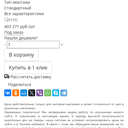
Тип монтажа
Стандартный
Все характеристики
Цена:
403 271
руб.
/шт
Под заказ
Нашли дешевле?
-
+
В корзину
Купить в 1 клик
Рассчитать доставку
Поделиться
Цена действительна только для интернет-магазина и может отличаться от цен в
розничных магазинах.
Уважаемые покупатели! Мы непрерывно ведем работу по улучшению нашего
сайта. К сожалению, в настоящее время, в период высокой волатильности
закупочных цен на товары, наша система не успевает актуализировать цены на
сайте и в Личном кабинете. В связи с этим, мы обращаем ваше внимание на то,
что цены могут быть не актуальны на момент вашего заказа. Точную цену Вам