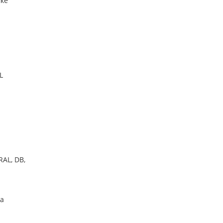
мке
L
AL, DB,
ба