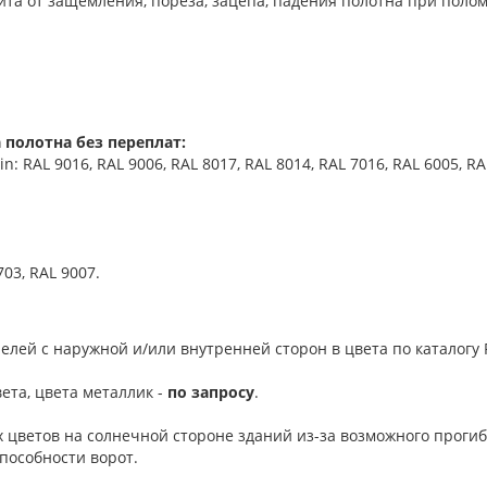
та от защемления, пореза, зацепа, падения полотна при поло
 полотна без переплат:
 RAL 9016, RAL 9006, RAL 8017, RAL 8014, RAL 7016, RAL 6005, RA
703, RAL 9007.
елей с наружной и/или внутренней сторон в цвета по каталогу R
ета, цвета металлик -
по запросу
.
 цветов на солнечной стороне зданий из-за возможного проги
пособности ворот.