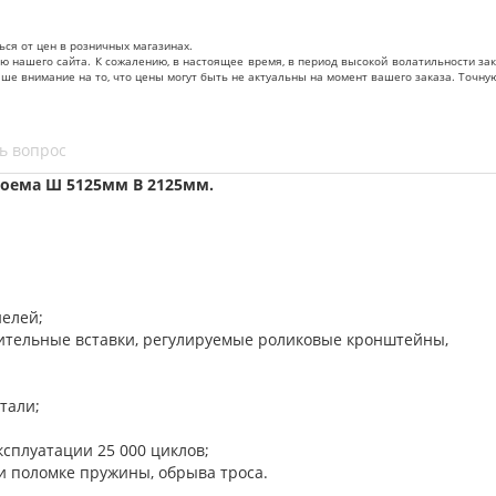
ься от цен в розничных магазинах.
нашего сайта. К сожалению, в настоящее время, в период высокой волатильности зак
ваше внимание на то, что цены могут быть не актуальны на момент вашего заказа. То
ь вопрос
оема Ш 5125мм В 2125мм.
нелей;
нительные вставки, регулируемые роликовые кронштейны,
тали;
ксплуатации 25 000 циклов;
и поломке пружины, обрыва троса.