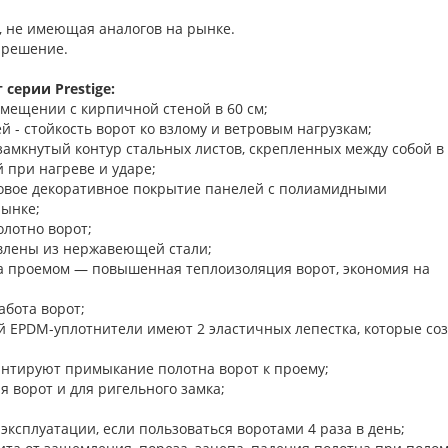
, не имеющая аналогов на рынке.
 решение.
серии Prestige:
омещении с кирпичной стеной в 60 см;
 - стойкость ворот ко взлому и ветровым нагрузкам;
замкнутый контур стальных листов, скрепленных между собой в
 при нагреве и ударе;
новое декоративное покрытие панелей с полиамидными
рынке;
олотно ворот;
влены из нержавеющей стали;
а проемом — повышенная теплоизоляция ворот, экономия на
бота ворот;
й EPDM-уплотнители имеют 2 эластичных лепестка, которые со
нтируют примыкание полотна ворот к проему;
ъема-опускания ворот и для ригельного з
 эксплуатации, если пользоваться воротами 4 раза в день;