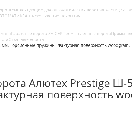
ворот
Комплектующие для автоматических ворот
Запчасти (ЗИП)
В
АВТОМАТИКЕ
Антискользящие покрытия
рманн
Гаражные ворота ZAIGER
Промышленные ворота
Промышле
рота
Откатные ворота
5мм. Торсионные пружины. Фактурная поверхность woodgrain.
рота Алютех Prestige Ш-
ктурная поверхность woo