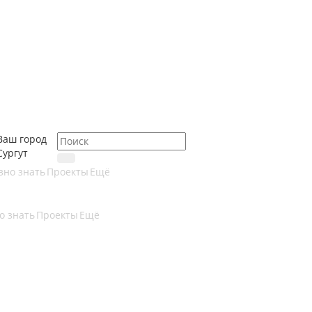
Ваш город
Сургут
зно знать
Проекты
Ещё
о знать
Проекты
Ещё