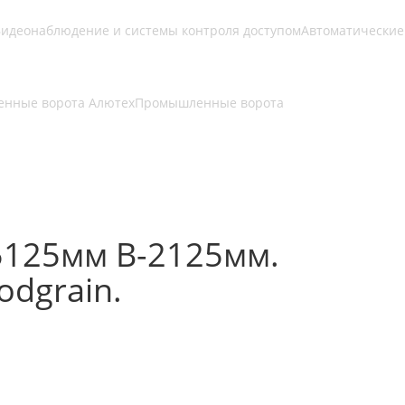
идеонаблюдение и системы контроля доступом
Автоматические
нные ворота Алютех
Промышленные ворота
5125мм В-2125мм.
dgrain.