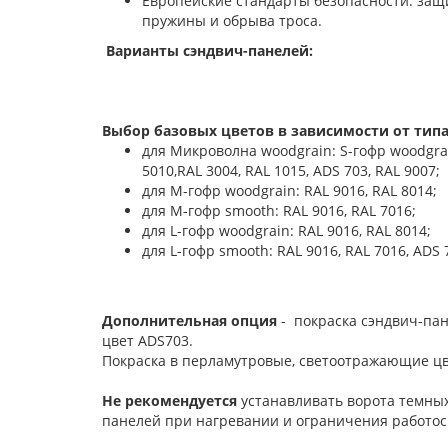
Европейские стандарты безопасности: защи
пружины и обрыва троса.
Варианты сэндвич-панелей:
Выбор базовых цветов в зависимости от типа
для Микроволна woodgrain: S-гофр woodgrain:
5010,RAL 3004, RAL 1015, ADS 703, RAL 9007;
для М-гофр woodgrain: RAL 9016, RAL 8014;
для М-гофр smooth: RAL 9016, RAL 7016;
для L-гофр woodgrain: RAL 9016, RAL 8014;
для L-гофр smooth: RAL 9016, RAL 7016, ADS 
Дополнительная опция
- покраска сэндвич-пан
цвет ADS703.
Покраска в перламутровые, светоотражающие цв
Не рекомендуется
устанавливать ворота темных
панелей при нагревании и ограничения работос