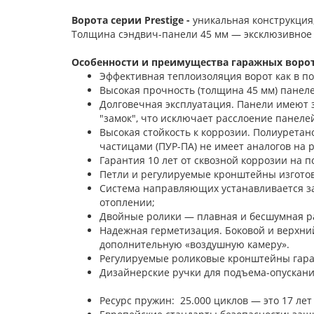
Ворота серии Prestige -
уникальная конструкция
Толщина сэндвич-панели 45 мм — эксклюзивное
Особенности и преимущества гаражных ворот 
Эффективная теплоизоляция ворот как в п
Высокая прочность (толщина 45 мм) панелей
Долговечная эксплуатация. Панели имеют 
"замок", что исключает расслоение панелей
Высокая стойкость к коррозии. Полиурета
частицами (ПУР-ПА) не имеет аналогов на 
Гарантия 10 лет от сквозной коррозии на п
Петли и регулируемые кронштейны изгото
Система направляющих устанавливается з
отоплении;
Двойные ролики — плавная и бесшумная ра
Надежная герметизация. Боковой и верхни
дополнительную «воздушную камеру».
Регулируемые роликовые кронштейны гара
Дизайнерские ручки для под
Ресурс пружин: 25.000 циклов — это 17 лет