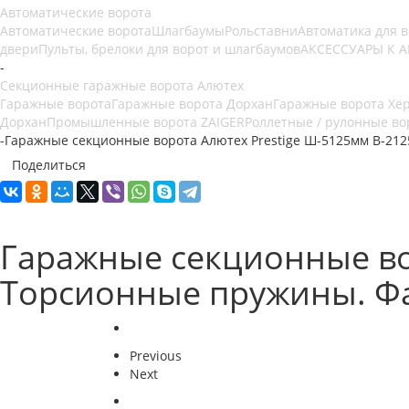
Автоматические ворота
Автоматические ворота
Шлагбаумы
Рольставни
Автоматика для 
двери
Пульты, брелоки для ворот и шлагбаумов
АКСЕССУАРЫ К 
-
Секционные гаражные ворота Алютех
Гаражные ворота
Гаражные ворота Дорхан
Гаражные ворота Хё
Дорхан
Промышленные ворота ZAIGER
Роллетные / рулонные во
-
Гаражные секционные ворота Алютех Prestige Ш-5125мм В-212
Поделиться
Гаражные секционные во
Торсионные пружины. Фа
Previous
Next