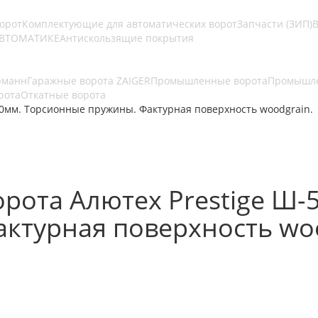
ворот
Комплектующие для автоматических ворот
Запчасти (ЗИП)
В
АВТОМАТИКЕ
Антискользящие покрытия
рманн
Гаражные ворота ZAIGER
Промышленные ворота
Промышле
рота
Откатные ворота
0мм. Торсионные пружины. Фактурная поверхность woodgrain.
рота Алютех Prestige Ш-
ктурная поверхность woo