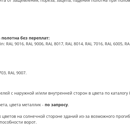
та от защемления, пореза, зацепа, падения полотна при поло
 полотна без переплат:
 RAL 9016, RAL 9006, RAL 8017, RAL 8014, RAL 7016, RAL 6005, RA
703, RAL 9007.
елей с наружной и/или внутренней сторон в цвета по каталогу R
ета, цвета металлик -
по запросу
.
 цветов на солнечной стороне зданий из-за возможного проги
пособности ворот.