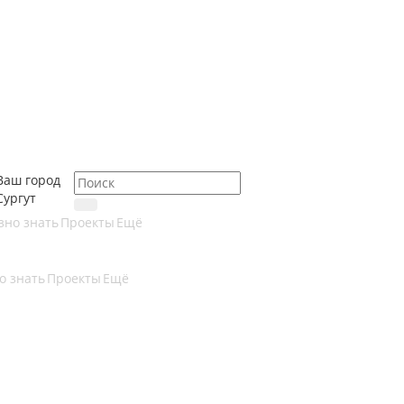
Ваш город
Сургут
зно знать
Проекты
Ещё
о знать
Проекты
Ещё