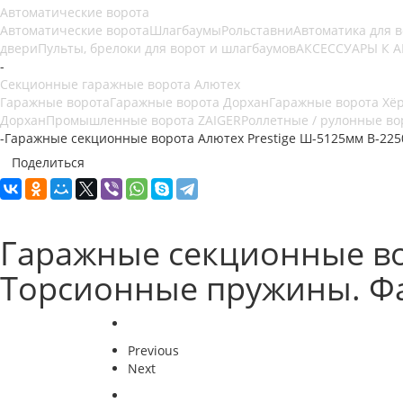
Автоматические ворота
Автоматические ворота
Шлагбаумы
Рольставни
Автоматика для 
двери
Пульты, брелоки для ворот и шлагбаумов
АКСЕССУАРЫ К 
-
Секционные гаражные ворота Алютех
Гаражные ворота
Гаражные ворота Дорхан
Гаражные ворота Хё
Дорхан
Промышленные ворота ZAIGER
Роллетные / рулонные во
-
Гаражные секционные ворота Алютех Prestige Ш-5125мм В-225
Поделиться
Гаражные секционные во
Торсионные пружины. Фа
Previous
Next