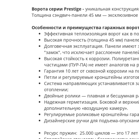
Ворота серии Prestige -
уникальная конструкция
Толщина сэндвич-панели 45 мм — эксклюзивное
Особенности и преимущества гаражных ворот 
Эффективная теплоизоляция ворот как в п
Высокая прочность (толщина 45 мм) панелей
Долговечная эксплуатация. Панели имеют 
"замок", что исключает расслоение панелей
Высокая стойкость к коррозии. Полиурета
частицами (ПУР-ПА) не имеет аналогов на 
Гарантия 10 лет от сквозной коррозии на п
Петли и регулируемые кронштейны изгото
Система направляющих устанавливается з
отоплении;
Двойные ролики — плавная и бесшумная ра
Надежная герметизация. Боковой и верхни
дополнительную «воздушную камеру».
Регулируемые роликовые кронштейны гара
Дизайнерские ручки для под
Ресурс пружин: 25.000 циклов — это 17 лет