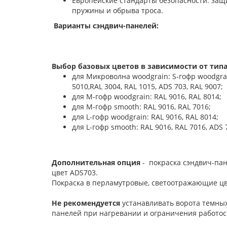
Европейские стандарты безопасности: защи
пружины и обрыва троса.
Варианты сэндвич-панелей:
Выбор базовых цветов в зависимости от типа
для Микроволна woodgrain: S-гофр woodgrain:
5010,RAL 3004, RAL 1015, ADS 703, RAL 9007;
для М-гофр woodgrain: RAL 9016, RAL 8014;
для М-гофр smooth: RAL 9016, RAL 7016;
для L-гофр woodgrain: RAL 9016, RAL 8014;
для L-гофр smooth: RAL 9016, RAL 7016, ADS 
Дополнительная опция
- покраска сэндвич-пан
цвет ADS703.
Покраска в перламутровые, светоотражающие цв
Не рекомендуется
устанавливать ворота темных
панелей при нагревании и ограничения работос