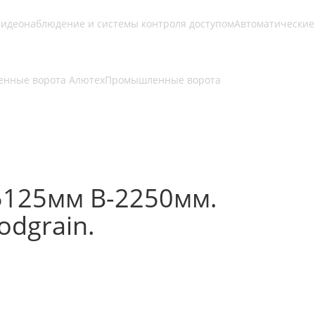
идеонаблюдение и системы контроля доступом
Автоматические
нные ворота Алютех
Промышленные ворота
5125мм В-2250мм.
dgrain.