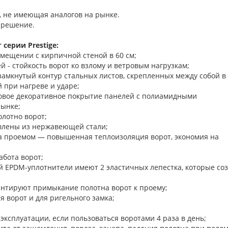
, не имеющая аналогов на рынке.
 решение.
серии Prestige:
омещении с кирпичной стеной в 60 см;
 - стойкость ворот ко взлому и ветровым нагрузкам;
замкнутый контур стальных листов, скрепленных между собой в
 при нагреве и ударе;
новое декоративное покрытие панелей с полиамидными
рынке;
олотно ворот;
влены из нержавеющей стали;
а проемом — повышенная теплоизоляция ворот, экономия на
бота ворот;
й EPDM-уплотнители имеют 2 эластичных лепестка, которые со
нтируют примыкание полотна ворот к проему;
ъема-опускания ворот и для ригельного з
 эксплуатации, если пользоваться воротами 4 раза в день;