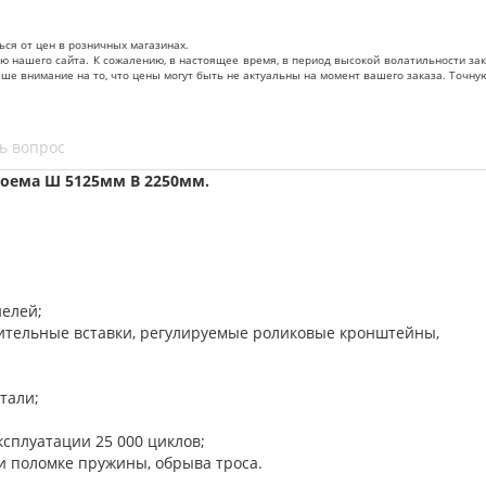
ься от цен в розничных магазинах.
нашего сайта. К сожалению, в настоящее время, в период высокой волатильности зак
ваше внимание на то, что цены могут быть не актуальны на момент вашего заказа. То
ь вопрос
оема Ш 5125мм В 2250мм.
нелей;
нительные вставки, регулируемые роликовые кронштейны,
тали;
ксплуатации 25 000 циклов;
и поломке пружины, обрыва троса.