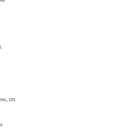
мке
L
AL, DB,
ба