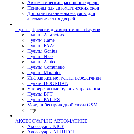
Автоматические распашные двери
Приводы для автоматических окон
Дополнительные аксессуары для
автоматических дверей
Пульты, брелоки для ворот и шлагбаумов
Пульты An-motors
Пульты Came
Пульты FAAC
Пульты Genius
Пульты Nice
Пульты Alutech
Пульты Сomunello
Пульты Marantec
Инфракрасные пульты передатчики
Пульты DOORHAN
Универсальные пульты управления
Пульты BFT
Пульты PAL-ES
Модули беспроводной связи GSM
Ещё
АКСЕССУАРЫ К АВТОМАТИКЕ
Аксессуары NICE
Аксессуары ALUTECH