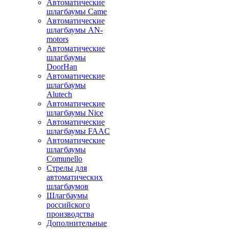
Автоматические
шлагбаумы Came
Автоматические
шлагбаумы AN-
motors
Автоматические
шлагбаумы
DoorHan
Автоматические
шлагбаумы
Alutech
Автоматические
шлагбаумы Nice
Автоматические
шлагбаумы FAAC
Автоматические
шлагбаумы
Comunello
Стрелы для
автоматических
шлагбаумов
Шлагбаумы
российского
производства
Дополнительные