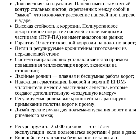
Долговечная эксплуатация. Панели имеют замкнутый
контур стальных листов, скрепленных между собой в
"замок", что исключает расслоение панелей при нагреве
и ударе;
Высокая стойкость к коррозии. Полиуретановое
декоративное покрытие панелей с полиамидными
частицами (ПУР-ПА) не имеет аналогов на рынке;
Гарантия 10 лет от сквозной коррозии на полотно ворот;
Петли и регулируемые кронштейны изготовлены из
нержавеющей стали;
Система направляющих устанавливается за проемом —
повышенная теплоизоляция ворот, экономия на
отоплении;
Двойные ролики — плавная и бесшумная работа ворот;
Надежная герметизация. Боковой и верхний EPDM-
уплотнители имеют 2 эластичных лепестка, которые
создают дополнительную «воздушную камеру».
Регулируемые роликовые кронштейны гарантируют
примыкание полотна ворот к проему;
Дизайнерские ручки для подъема-опускания ворот и для
ригельного замка;
Ресурс пружин: 25.000 циклов — это 17 лет
эксплуатации, если пользоваться воротами 4 раза в день;
Европейские стандарты безопасности: защита от