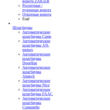
ворота ZAIGER
Роллетные /
рулонные ворота
Откатные ворота
Ещё
Шлагбаумы
Автоматические
шлагбаумы Came
Автоматические
шлагбаумы AN-
motors
Автоматические
шлагбаумы
DoorHan
Автоматические
шлагбаумы
Alutech
Автоматические
шлагбаумы Nice
Автоматические
шлагбаумы FAAC
Автоматические
шлагбаумы
Comunello