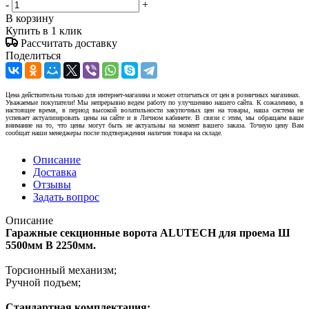
-
+
В корзину
Купить в 1 клик
Рассчитать доставку
Поделиться
Цена действительна только для интернет-магазина и может отличаться от цен в розничных магазинах.
Уважаемые покупатели! Мы непрерывно ведем работу по улучшению нашего сайта. К сожалению, в
настоящее время, в период высокой волатильности закупочных цен на товары, наша система не
успевает актуализировать цены на сайте и в Личном кабинете. В связи с этим, мы обращаем ваше
внимание на то, что цены могут быть не актуальны на момент вашего заказа. Точную цену Вам
сообщат наши менеджеры после подтверждения наличия товара на складе.
Описание
Доставка
Отзывы
Задать вопрос
Описание
Гаражные секционные ворота ALUTECH для проема Ш
5500мм В 2250мм.
Торсионный механизм;
Ручной подъем;
Стандартная комплектация: