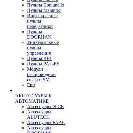
Пульты Сomunello
Пульты Marantec
Инфракрасные
пульты
передатчики
Пульты
DOORHAN
Универсальные
пульты
управления
Пульты BFT
Пульты PAL-ES
Модули
беспроводной
связи GSM
Ещё
АКСЕССУАРЫ К
АВТОМАТИКЕ
Аксессуары NICE
Аксессуары
ALUTECH
Аксессуары FAAC
Аксессуары