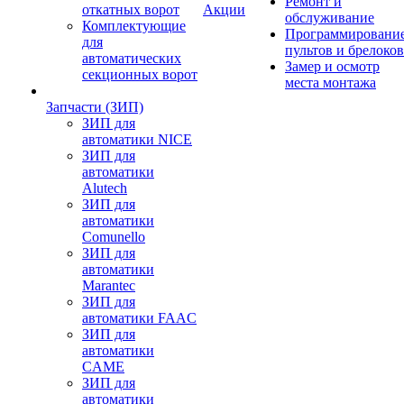
Ремонт и
откатных ворот
Акции
обслуживание
Комплектующие
Программировани
для
пультов и брелоков
автоматических
Замер и осмотр
секционных ворот
места монтажа
Запчасти (ЗИП)
ЗИП для
автоматики NICE
ЗИП для
автоматики
Alutech
ЗИП для
автоматики
Comunello
ЗИП для
автоматики
Marantec
ЗИП для
автоматики FAAC
ЗИП для
автоматики
CAME
ЗИП для
автоматики