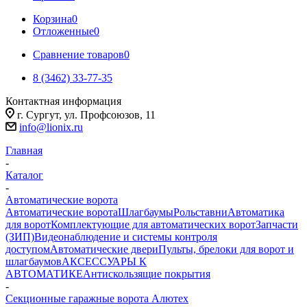
Корзина
0
Отложенные
0
Сравнение товаров
0
8 (3462) 33-77-35
Контактная информация
г. Сургут, ул. Профсоюзов, 11
info@lionix.ru
Главная
-
Каталог
-
Автоматические ворота
Автоматические ворота
Шлагбаумы
Рольставни
Автоматика
для ворот
Комплектующие для автоматических ворот
Запчасти
(ЗИП)
Видеонаблюдение и системы контроля
доступом
Автоматические двери
Пульты, брелоки для ворот и
шлагбаумов
АКСЕССУАРЫ К
АВТОМАТИКЕ
Антискользящие покрытия
-
Секционные гаражные ворота Алютех