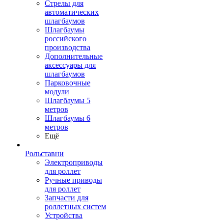
Стрелы для
автоматических
шлагбаумов
Шлагбаумы
российского
производства
Дополнительные
аксессуары для
шлагбаумов
Парковочные
модули
Шлагбаумы 5
метров
Шлагбаумы 6
метров
Ещё
Рольставни
Электроприводы
для роллет
Ручные приводы
для роллет
Запчасти для
роллетных систем
Устройства