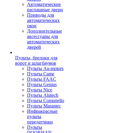
Автоматические
распашные двери
Приводы для
автоматических
окон
Дополнительные
аксессуары для
автоматических
дверей
Пульты, брелоки для
ворот и шлагбаумов
Пульты An-motors
Пульты Came
Пульты FAAC
Пульты Genius
Пульты Nice
Пульты Alutech
Пульты Сomunello
Пульты Marantec
Инфракрасные
пульты
передатчики
Пульты
DOORHAN