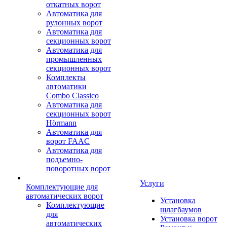
откатных ворот
Автоматика для
рулонных ворот
Автоматика для
секционных ворот
Автоматика для
промышленных
секционных ворот
Комплекты
автоматики
Combo Classico
Автоматика для
секционных ворот
Hörmann
Автоматика для
ворот FAAC
Автоматика для
подъемно-
поворотных ворот
Услуги
Комплектующие для
автоматических ворот
Установка
Комплектующие
шлагбаумов
для
Установка ворот
автоматических