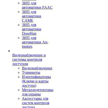
ЗИП для
автоматики FAAC
ЗИП для
автоматики
CAME
ЗИП для
автоматики
DoorHan
ЗИП для
автоматики An-
motors
Видеонаблюдение и
системы контроля
доступом
Видеонаблюдение
Турникеты
Идентификаторы
(Ключи и карты
доступа)
Металлодетекторы
для охраны
Аксессуары для
систем контроля
доступа