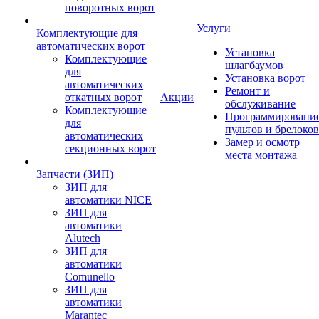
поворотных ворот
Услуги
Комплектующие для
автоматических ворот
Установка
Комплектующие
шлагбаумов
для
Установка ворот
автоматических
Ремонт и
откатных ворот
Акции
обслуживание
Комплектующие
Программировани
для
пультов и брелоков
автоматических
Замер и осмотр
секционных ворот
места монтажа
Запчасти (ЗИП)
ЗИП для
автоматики NICE
ЗИП для
автоматики
Alutech
ЗИП для
автоматики
Comunello
ЗИП для
автоматики
Marantec