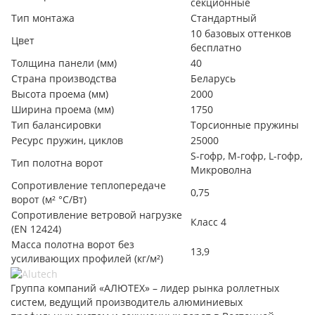
секционные
Тип монтажа
Стандартный
10 базовых оттенков
Цвет
бесплатно
Толщина панели (мм)
40
Страна производства
Беларусь
Высота проема (мм)
2000
Ширина проема (мм)
1750
Тип балансировки
Торсионные пружины
Ресурс пружин, циклов
25000
S-гофр, М-гофр, L-гофр,
Тип полотна ворот
Микроволна
Сопротивление теплопередаче
0,75
ворот (м² °С/Вт)
Сопротивление ветровой нагрузке
Класс 4
(EN 12424)
Масса полотна ворот без
13,9
усиливающих профилей (кг/м²)
Группа компаний «АЛЮТЕХ» – лидер рынка роллетных
систем, ведущий производитель алюминиевых