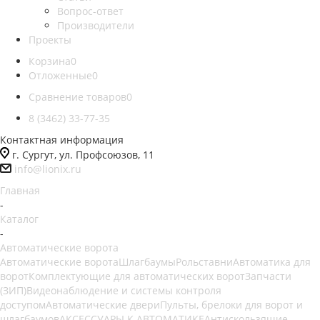
Вопрос-ответ
Производители
Проекты
Корзина
0
Отложенные
0
Сравнение товаров
0
8 (3462) 33-77-35
Контактная информация
г. Сургут, ул. Профсоюзов, 11
info@lionix.ru
Главная
-
Каталог
-
Автоматические ворота
Автоматические ворота
Шлагбаумы
Рольставни
Автоматика для
ворот
Комплектующие для автоматических ворот
Запчасти
(ЗИП)
Видеонаблюдение и системы контроля
доступом
Автоматические двери
Пульты, брелоки для ворот и
шлагбаумов
АКСЕССУАРЫ К АВТОМАТИКЕ
Антискользящие