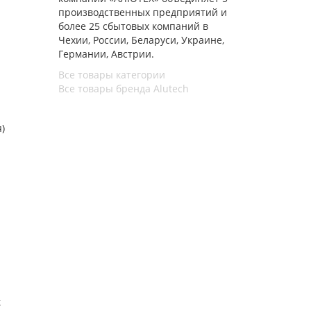
производственных предприятий и
более 25 сбытовых компаний в
Чехии, России, Беларуси, Украине,
Германии, Австрии.
Все товары категории
Все товары бренда Alutech
я)
к