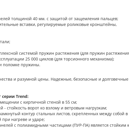
нелей толщиной 40 мм. с защитой от защемления пальцев;
нительные вставки, регулируемые роликовые кронштейны,
тали;
уплексной системой пружин растяжения (для пружин растяжени
сплуатации 25 000 циклов (для торсионного механизма);
и поломке пружины.
ачества и разумной цены. Надежные, безопасные и долговечные
 серии Trend:
омещении с кирпичной стеной в 55 см;
 - стойкость ворот ко взлому и ветровым нагрузкам;
замкнутый контур стальных листов, скрепленных между собой в
 при нагреве и ударе;
нелей с полиамидными частицами (ПУР-ПА) является стойким 