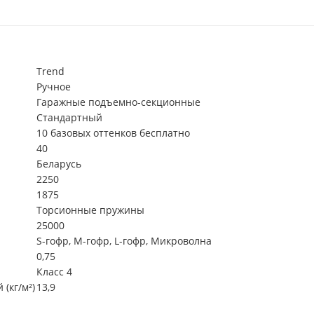
Trend
Ручное
Гаражные подъемно-секционные
Стандартный
10 базовых оттенков бесплатно
40
Беларусь
2250
1875
Торсионные пружины
25000
S-гофр, М-гофр, L-гофр, Микроволна
0,75
Класс 4
(кг/м²)
13,9