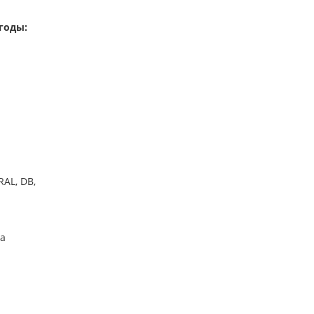
годы:
AL, DB,
ба