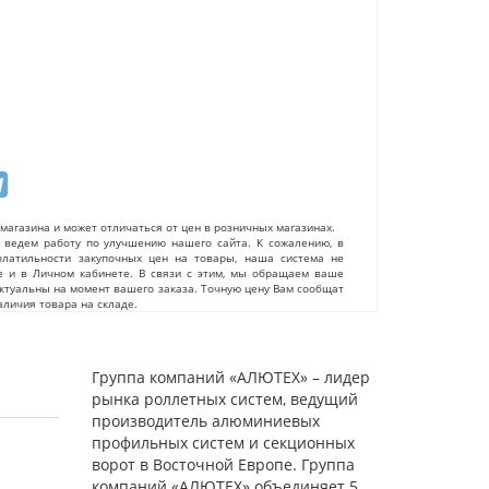
магазина и может отличаться от цен в розничных магазинах.
ведем работу по улучшению нашего сайта. К сожалению, в
олатильности закупочных цен на товары, наша система не
е и в Личном кабинете. В связи с этим, мы обращаем ваше
актуальны на момент вашего заказа. Точную цену Вам сообщат
личия товара на складе.
Группа компаний «АЛЮТЕХ» – лидер
рынка роллетных систем, ведущий
производитель алюминиевых
профильных систем и секционных
ворот в Восточной Европе. Группа
компаний «АЛЮТЕХ» объединяет 5