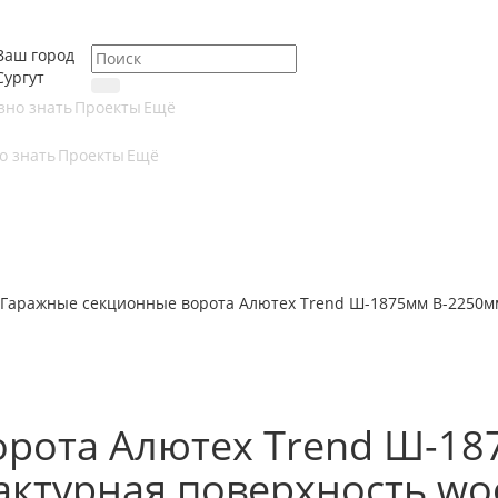
Ваш город
Сургут
зно знать
Проекты
Ещё
о знать
Проекты
Ещё
Гаражные секционные ворота Алютех Trend Ш-1875мм В-2250мм
рота Алютех Trend Ш-18
ктурная поверхность woo