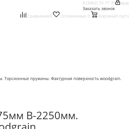
8 (3462) 33-77-35
Вой
Заказать звонок
Сравнение
0
Отложенные
0
Корзина
0
пуст
. Торсионные пружины. Фактурная поверхность woodgrain.
75мм В-2250мм.
dgrain.