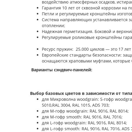
воздействию атмосферных осадков, истира
Гарантия 10 лет от сквозной коррозии на п
Петли и регулируемые кронштейны изготов
Система направляющих устанавливается з
отоплении;
Надежная герметизация. Боковой и верхни
Регулируемые роликовые кронштейны
Ресурс пружин: 25.000 циклов — это 17 лет
Европейские стандарты безопасности: защ
оснащаются храповыми муфтами, которые 
Варианты сэндвич-панелей:
Выбор базовых цветов в зависимости от типа
для Микроволна woodgrain: S-гофр woodgrain:
5010,RAL 3004, RAL 1015, ADS 703;
для М-гофр woodgrain: RAL 9016, RAL 8014;
для М-гофр smooth: RAL 9016, RAL 7016;
для L-гофр woodgrain: RAL 9016, RAL 8014;
для L-гофр smooth: RAL 9016, RAL 7016, ADS 