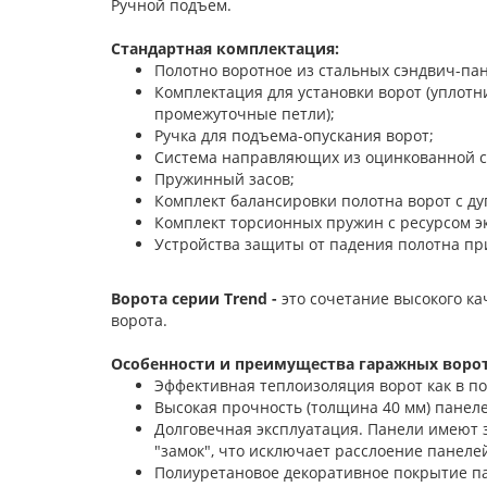
Ручной подъем.
Стандартная комплектация:
Полотно воротное из стальных сэндвич-па
Комплектация для установки ворот (уплот
промежуточные петли);
Ручка для подъема-опускания ворот;
Система направляющих из оцинкованной с
Пружинный засов;
Комплект балансировки полотна ворот с д
Комплект торсионных пружин с ресурсом эк
Устройства защиты от падения полотна пр
Ворота серии Trend -
это сочетание высокого к
ворота.
Особенности и преимущества гаражных ворот
Эффективная теплоизоляция ворот как в п
Высокая прочность (толщина 40 мм) панелей
Долговечная эксплуатация. Панели имеют 
"замок", что исключает расслоение панелей
Полиуретановое декоративное покрытие па