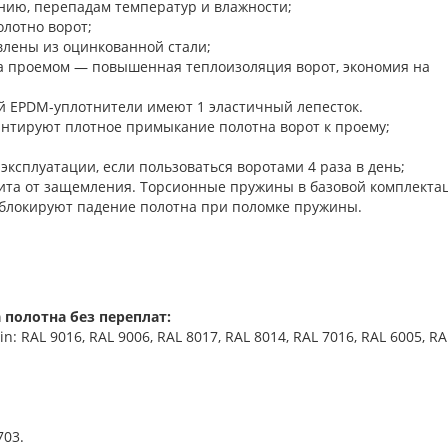
нию, перепадам температур и влажности;
олотно ворот;
лены из оцинкованной стали;
а проемом — повышенная теплоизоляция ворот, экономия на
й EPDM-уплотнители имеют 1 эластичный лепесток.
 гарантируют плотное примыкание полотна ворот к п
 эксплуатации, если пользоваться воротами 4 раза в день;
ита от защемления. Торсионные пружины в базовой комплекта
блокируют падение полотна при поломке пружины.
 полотна без переплат:
 RAL 9016, RAL 9006, RAL 8017, RAL 8014, RAL 7016, RAL 6005, RA
703.