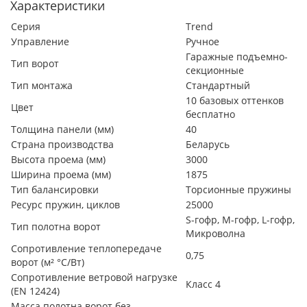
Характеристики
Серия
Trend
Управление
Ручное
Гаражные подъемно-
Тип ворот
секционные
Тип монтажа
Стандартный
10 базовых оттенков
Цвет
бесплатно
Толщина панели (мм)
40
Страна производства
Беларусь
Высота проема (мм)
3000
Ширина проема (мм)
1875
Тип балансировки
Торсионные пружины
Ресурс пружин, циклов
25000
S-гофр, М-гофр, L-гофр,
Тип полотна ворот
Микроволна
Сопротивление теплопередаче
0,75
ворот (м² °С/Вт)
Сопротивление ветровой нагрузке
Класс 4
(EN 12424)
Масса полотна ворот без