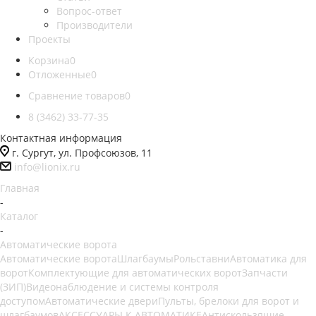
Вопрос-ответ
Производители
Проекты
Корзина
0
Отложенные
0
Сравнение товаров
0
8 (3462) 33-77-35
Контактная информация
г. Сургут, ул. Профсоюзов, 11
info@lionix.ru
Главная
-
Каталог
-
Автоматические ворота
Автоматические ворота
Шлагбаумы
Рольставни
Автоматика для
ворот
Комплектующие для автоматических ворот
Запчасти
(ЗИП)
Видеонаблюдение и системы контроля
доступом
Автоматические двери
Пульты, брелоки для ворот и
шлагбаумов
АКСЕССУАРЫ К АВТОМАТИКЕ
Антискользящие