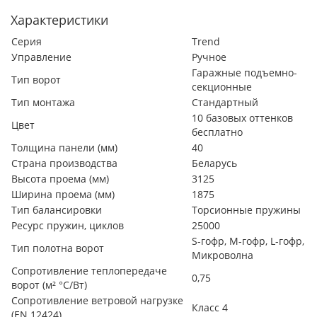
Характеристики
Серия
Trend
Управление
Ручное
Гаражные подъемно-
Тип ворот
секционные
Тип монтажа
Стандартный
10 базовых оттенков
Цвет
бесплатно
Толщина панели (мм)
40
Страна производства
Беларусь
Высота проема (мм)
3125
Ширина проема (мм)
1875
Тип балансировки
Торсионные пружины
Ресурс пружин, циклов
25000
S-гофр, М-гофр, L-гофр,
Тип полотна ворот
Микроволна
Сопротивление теплопередаче
0,75
ворот (м² °С/Вт)
Сопротивление ветровой нагрузке
Класс 4
(EN 12424)