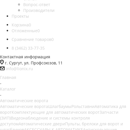
Вопрос-ответ
Производители
Проекты
Корзина
0
Отложенные
0
Сравнение товаров
0
8 (3462) 33-77-35
Контактная информация
г. Сургут, ул. Профсоюзов, 11
info@lionix.ru
Главная
-
Каталог
-
Автоматические ворота
Автоматические ворота
Шлагбаумы
Рольставни
Автоматика для
ворот
Комплектующие для автоматических ворот
Запчасти
(ЗИП)
Видеонаблюдение и системы контроля
доступом
Автоматические двери
Пульты, брелоки для ворот и
шлагбаумов
АКСЕССУАРЫ К АВТОМАТИКЕ
Антискользящие