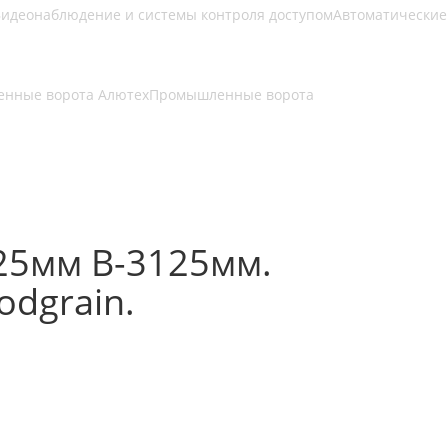
идеонаблюдение и системы контроля доступом
Автоматические
нные ворота Алютех
Промышленные ворота
25мм В-3125мм.
dgrain.