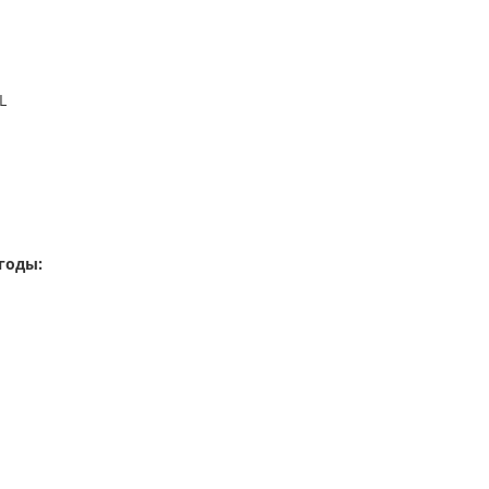
L
годы: