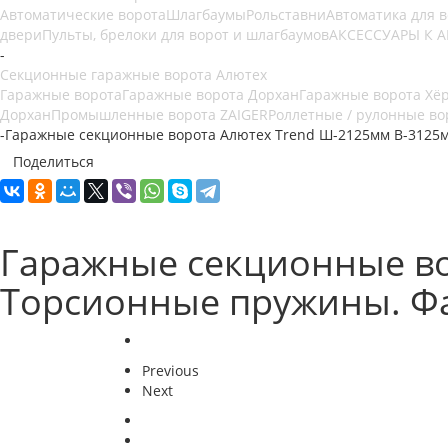
Автоматические ворота
Шлагбаумы
Рольставни
Автоматика для 
двери
Пульты, брелоки для ворот и шлагбаумов
АКСЕССУАРЫ К 
-
Секционные гаражные ворота Алютех
Гаражные ворота
Гаражные ворота Дорхан
Гаражные ворота Хё
Дорхан
Промышленные ворота ZAIGER
Роллетные / рулонные во
-
Гаражные секционные ворота Алютех Trend Ш-2125мм В-3125м
Поделиться
Гаражные секционные во
Торсионные пружины. Фа
Previous
Next