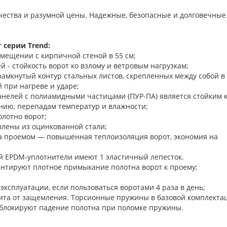
ачества и разумной цены. Надежные, безопасные и долговечные
 серии Trend:
омещении с кирпичной стеной в 55 см;
 - стойкость ворот ко взлому и ветровым нагрузкам;
замкнутый контур стальных листов, скрепленных между собой в
 при нагреве и ударе;
нелей с полиамидными частицами (ПУР-ПА) является стойким 
нию, перепадам температур и влажности;
олотно ворот;
лены из оцинкованной стали;
а проемом — повышенная теплоизоляция ворот, экономия на
й EPDM-уплотнители имеют 1 эластичный лепесток.
 гарантируют плотное примыкание полотна ворот к п
 эксплуатации, если пользоваться воротами 4 раза в день;
ита от защемления. Торсионные пружины в базовой комплекта
блокируют падение полотна при поломке пружины.