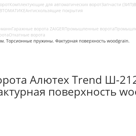
ворот
Комплектующие для автоматических ворот
Запчасти (ЗИП)
В
АВТОМАТИКЕ
Антискользящие покрытия
рманн
Гаражные ворота ZAIGER
Промышленные ворота
Промышле
рота
Откатные ворота
м. Торсионные пружины. Фактурная поверхность woodgrain.
рота Алютех Trend Ш-21
ктурная поверхность woo