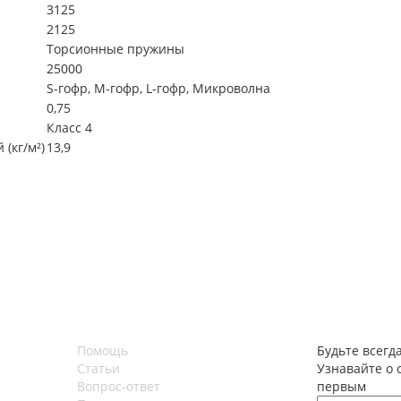
3125
2125
Торсионные пружины
25000
S-гофр, М-гофр, L-гофр, Микроволна
0,75
Класс 4
(кг/м²)
13,9
Помощь
Будьте всегда
Статьи
Узнавайте о 
Вопрос-ответ
первым