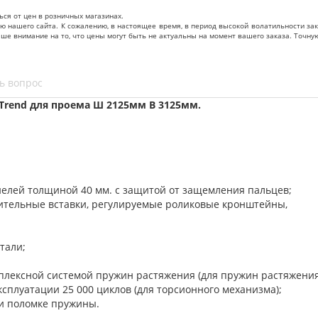
ься от цен в розничных магазинах.
нашего сайта. К сожалению, в настоящее время, в период высокой волатильности зак
ваше внимание на то, что цены могут быть не актуальны на момент вашего заказа. То
ь вопрос
Trend для проема Ш 2125мм В 3125мм.
нелей толщиной 40 мм. с защитой от защемления пальцев;
нительные вставки, регулируемые роликовые кронштейны,
тали;
уплексной системой пружин растяжения (для пружин растяжени
сплуатации 25 000 циклов (для торсионного механизма);
и поломке пружины.