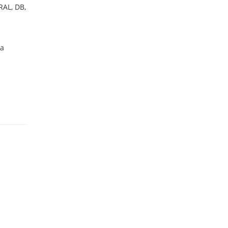
AL, DB,
ба