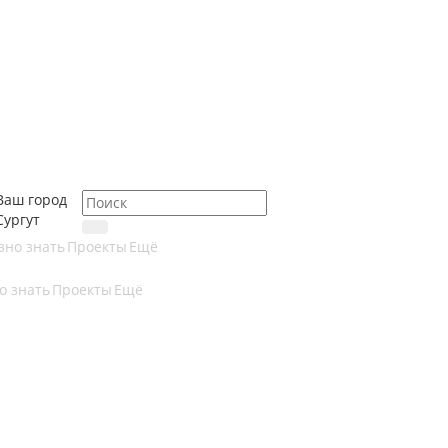
Ваш город
Сургут
зно знать
Проекты
Ещё
о знать
Проекты
Ещё