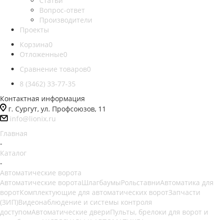
Статьи
Вопрос-ответ
Производители
Проекты
Корзина
0
Отложенные
0
Сравнение товаров
0
8 (3462) 33-77-35
Контактная информация
г. Сургут, ул. Профсоюзов, 11
info@lionix.ru
Главная
-
Каталог
-
Автоматические ворота
Автоматические ворота
Шлагбаумы
Рольставни
Автоматика для
ворот
Комплектующие для автоматических ворот
Запчасти
(ЗИП)
Видеонаблюдение и системы контроля
доступом
Автоматические двери
Пульты, брелоки для ворот и