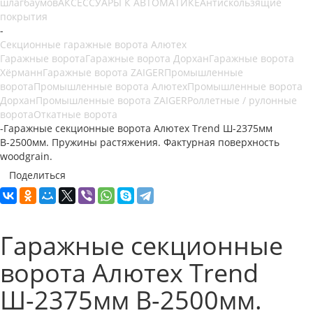
шлагбаумов
АКСЕССУАРЫ К АВТОМАТИКЕ
Антискользящие
покрытия
-
Секционные гаражные ворота Алютех
Гаражные ворота
Гаражные ворота Дорхан
Гаражные ворота
Хёрманн
Гаражные ворота ZAIGER
Промышленные
ворота
Промышленные ворота Алютех
Промышленные ворота
Дорхан
Промышленные ворота ZAIGER
Роллетные / рулонные
ворота
Откатные ворота
-
Гаражные секционные ворота Алютех Trend Ш-2375мм
В-2500мм. Пружины растяжения. Фактурная поверхность
woodgrain.
Поделиться
Гаражные секционные
ворота Алютех Trend
Ш-2375мм В-2500мм.