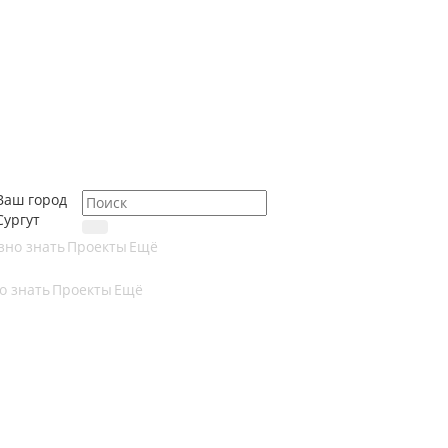
Ваш город
Сургут
зно знать
Проекты
Ещё
о знать
Проекты
Ещё