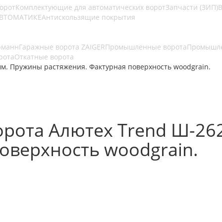
ворот
Комплектующие для автоматических ворот
Запчасти (ЗИП)
В
АВТОМАТИКЕ
Антискользящие покрытия
рманн
Гаражные ворота ZAIGER
Промышленные ворота
Промышле
рота
Откатные ворота
м. Пружины растяжения. Фактурная поверхность woodgrain.
рота Алютех Trend Ш-26
оверхность woodgrain.