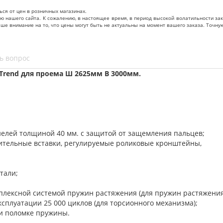
ься от цен в розничных магазинах.
нашего сайта. К сожалению, в настоящее время, в период высокой волатильности зак
ваше внимание на то, что цены могут быть не актуальны на момент вашего заказа. То
ь вопрос
Trend для проема Ш 2625мм В 3000мм.
нелей толщиной 40 мм. с защитой от защемления пальцев;
нительные вставки, регулируемые роликовые кронштейны,
тали;
уплексной системой пружин растяжения (для пружин растяжени
сплуатации 25 000 циклов (для торсионного механизма);
и поломке пружины.