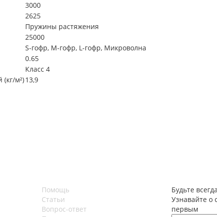
3000
2625
Пружины растяжения
25000
S-гофр, М-гофр, L-гофр, Микроволна
0.65
Класс 4
(кг/м²)
13,9
Помощь
Будьте всегда
Статьи
Узнавайте о 
Вопрос-ответ
первым