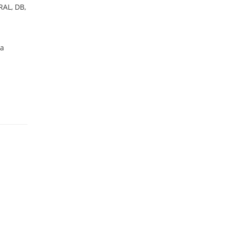
AL, DB,
ба