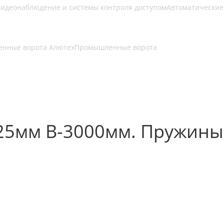
идеонаблюдение и системы контроля доступом
Автоматические
нные ворота Алютех
Промышленные ворота
25мм В-3000мм. Пружины