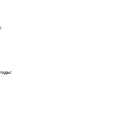
L
годы: