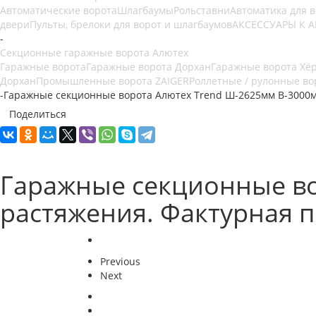
Автоматические ворота
Шлагбаумы
Рольставни
Автоматика для 
двери
Пульты, брелоки для ворот и шлагбаумов
АКСЕССУАРЫ К 
-
Секционные гаражные ворота Алютех
Гаражные ворота
Гаражные ворота Дорхан
Гаражные ворота Хё
Дорхан
Промышленные ворота ZAIGER
Роллетные / рулонные во
-
Гаражные секционные ворота Алютех Trend Ш-2625мм В-3000м
Поделиться
Гаражные секционные во
растяжения. Фактурная п
Previous
Next