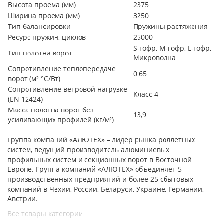
Высота проема (мм)
2375
Ширина проема (мм)
3250
Тип балансировки
Пружины растяжения
Ресурс пружин, циклов
25000
S-гофр, М-гофр, L-гофр,
Тип полотна ворот
Микроволна
Сопротивление теплопередаче
0.65
ворот (м² °С/Вт)
Сопротивление ветровой нагрузке
Класс 4
(EN 12424)
Масса полотна ворот без
13,9
усиливающих профилей (кг/м²)
Группа компаний «АЛЮТЕХ» – лидер рынка роллетных
систем, ведущий производитель алюминиевых
профильных систем и секционных ворот в Восточной
Европе. Группа компаний «АЛЮТЕХ» объединяет 5
производственных предприятий и более 25 сбытовых
компаний в Чехии, России, Беларуси, Украине, Германии,
Австрии.
Все товары категории