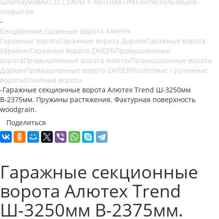
шлагбаумов
АКСЕССУАРЫ К АВТОМАТИКЕ
Антискользящие
покрытия
-
Секционные гаражные ворота Алютех
Гаражные ворота
Гаражные ворота Дорхан
Гаражные ворота
Хёрманн
Гаражные ворота ZAIGER
Промышленные
ворота
Промышленные ворота Алютех
Промышленные ворота
Дорхан
Промышленные ворота ZAIGER
Роллетные / рулонные
ворота
Откатные ворота
-
Гаражные секционные ворота Алютех Trend Ш-3250мм
В-2375мм. Пружины растяжения. Фактурная поверхность
woodgrain.
Поделиться
Гаражные секционные
ворота Алютех Trend
Ш-3250мм В-2375мм.