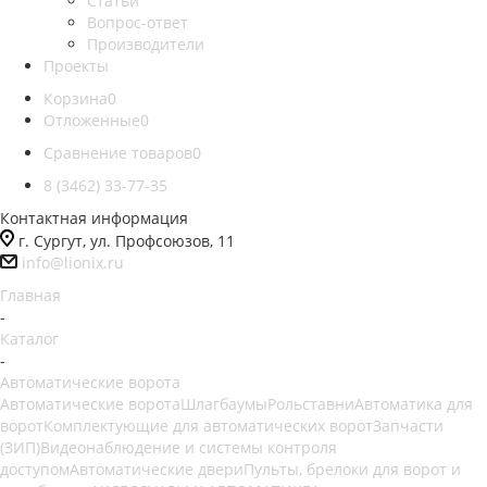
Статьи
Вопрос-ответ
Производители
Проекты
Корзина
0
Отложенные
0
Сравнение товаров
0
8 (3462) 33-77-35
Контактная информация
г. Сургут, ул. Профсоюзов, 11
info@lionix.ru
Главная
-
Каталог
-
Автоматические ворота
Автоматические ворота
Шлагбаумы
Рольставни
Автоматика для
ворот
Комплектующие для автоматических ворот
Запчасти
(ЗИП)
Видеонаблюдение и системы контроля
доступом
Автоматические двери
Пульты, брелоки для ворот и