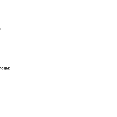
L
годы: