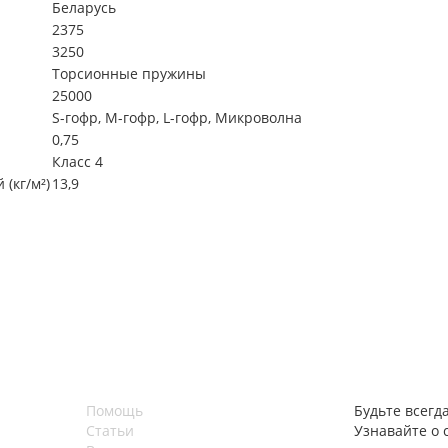
Беларусь
2375
3250
Торсионные пружины
25000
S-гофр, М-гофр, L-гофр, Микроволна
0,75
Класс 4
(кг/м²)
13,9
Помощь
Будьте всегда
Статьи
Узнавайте о 