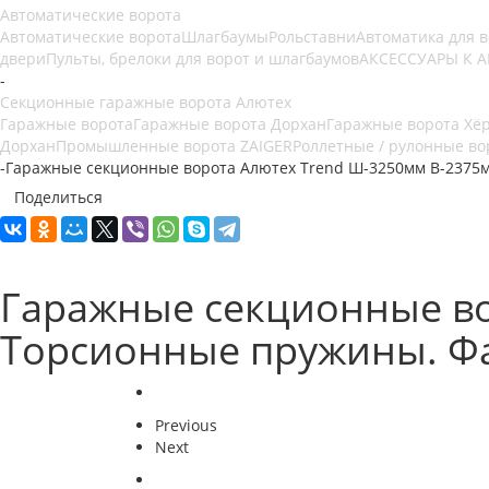
Автоматические ворота
Автоматические ворота
Шлагбаумы
Рольставни
Автоматика для 
двери
Пульты, брелоки для ворот и шлагбаумов
АКСЕССУАРЫ К 
-
Секционные гаражные ворота Алютех
Гаражные ворота
Гаражные ворота Дорхан
Гаражные ворота Хё
Дорхан
Промышленные ворота ZAIGER
Роллетные / рулонные во
-
Гаражные секционные ворота Алютех Trend Ш-3250мм В-2375м
Поделиться
Гаражные секционные во
Торсионные пружины. Фа
Previous
Next