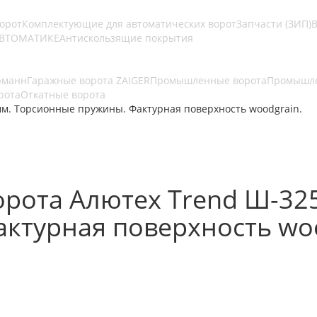
ворот
Комплектующие для автоматических ворот
Запчасти (ЗИП)
В
АВТОМАТИКЕ
Антискользящие покрытия
рманн
Гаражные ворота ZAIGER
Промышленные ворота
Промышле
рота
Откатные ворота
м. Торсионные пружины. Фактурная поверхность woodgrain.
рота Алютех Trend Ш-32
ктурная поверхность woo