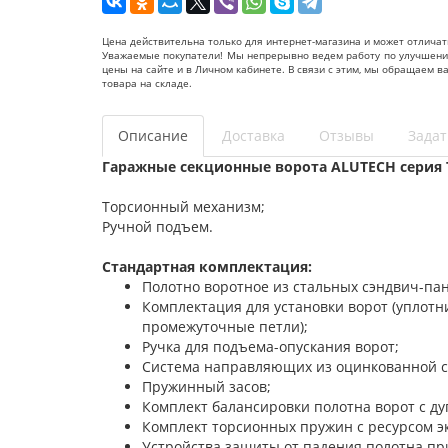
Цена действительна только для интернет-магазина и может отличат
Уважаемые покупатели! Мы непрерывно ведем работу по улучшению 
цены на сайте и в Личном кабинете. В связи с этим, мы обращаем 
товара на складе.
Описание
Доставка
Отзывы
Задат
Гаражные секционные ворота ALUTECH серия 
Торсионный механизм;
Ручной подъем.
Стандартная комплектация:
Полотно воротное из стальных сэндвич-па
Комплектация для установки ворот (уплот
промежуточные петли);
Ручка для подъема-опускания ворот;
Система направляющих из оцинкованной с
Пружинный засов;
Комплект балансировки полотна ворот с д
Комплект торсионных пружин с ресурсом эк
Устройства защиты от падения полотна пр