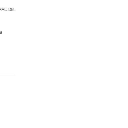
AL, DB,
ба