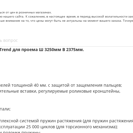
ься от цен в розничных магазинах.
нашего сайта. К сожалению, в настоящее время, в период высокой волатильности зак
ваше внимание на то, что цены могут быть не актуальны на момент вашего заказа. То
ь вопрос
Trend для проема Ш 3250мм В 2375мм.
нелей толщиной 40 мм. с защитой от защемления пальцев;
нительные вставки, регулируемые роликовые кронштейны,
тали;
уплексной системой пружин растяжения (для пружин растяжени
сплуатации 25 000 циклов (для торсионного механизма);
и поломке пружины.