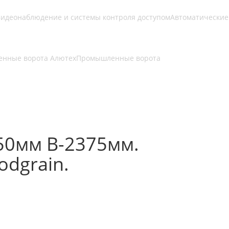
идеонаблюдение и системы контроля доступом
Автоматические
нные ворота Алютех
Промышленные ворота
50мм В-2375мм.
dgrain.