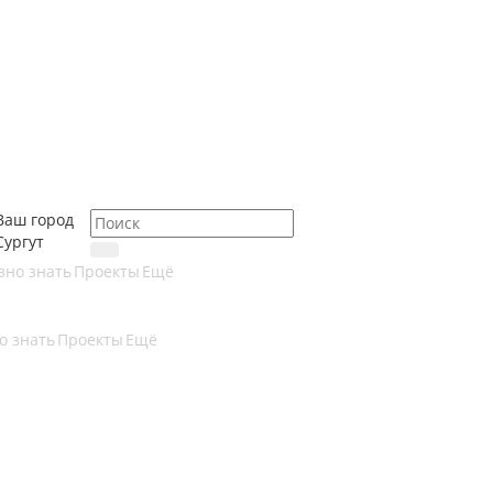
Ваш город
Сургут
зно знать
Проекты
Ещё
о знать
Проекты
Ещё