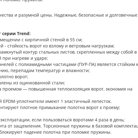
ачества и разумной цены. Надежные, безопасные и долговечные
 серии Trend:
омещении с кирпичной стеной в 55 см;
 - стойкость ворот ко взлому и ветровым нагрузкам;
замкнутый контур стальных листов, скрепленных между собой в
 при нагреве и ударе;
нелей с полиамидными частицами (ПУР-ПА) является стойким 
нию, перепадам температур и влажности;
олотно ворот;
лены из оцинкованной стали;
а проемом — повышенная теплоизоляция ворот, экономия на
й EPDM-уплотнители имеют 1 эластичный лепесток.
 гарантируют плотное примыкание полотна ворот к п
 эксплуатации, если пользоваться воротами 4 раза в день;
ита от защемления. Торсионные пружины в базовой комплекта
блокируют падение полотна при поломке пружины.