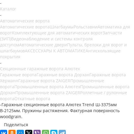
-
Каталог
-
Автоматические ворота
Автоматические ворота
Шлагбаумы
Рольставни
Автоматика для
ворот
Комплектующие для автоматических ворот
Запчасти
(ЗИП)
Видеонаблюдение и системы контроля
доступом
Автоматические двери
Пульты, брелоки для ворот и
шлагбаумов
АКСЕССУАРЫ К АВТОМАТИКЕ
Антискользящие
покрытия
-
Секционные гаражные ворота Алютех
Гаражные ворота
Гаражные ворота Дорхан
Гаражные ворота
Хёрманн
Гаражные ворота ZAIGER
Промышленные
ворота
Промышленные ворота Алютех
Промышленные ворота
Дорхан
Промышленные ворота ZAIGER
Роллетные / рулонные
ворота
Откатные ворота
-
Гаражные секционные ворота Алютех Trend Ш-3375мм
В-2125мм. Пружины растяжения. Фактурная поверхность
woodgrain.
Поделиться