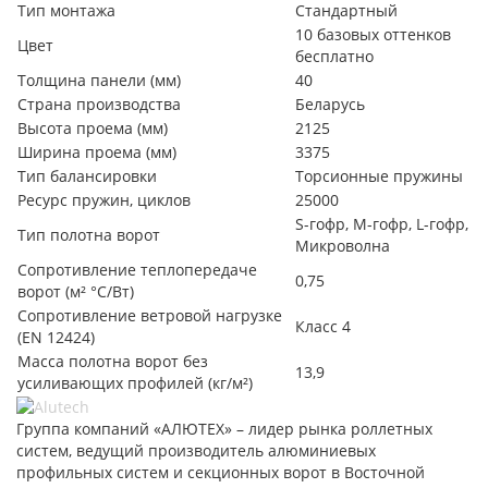
Тип монтажа
Стандартный
10 базовых оттенков
Цвет
бесплатно
Толщина панели (мм)
40
Страна производства
Беларусь
Высота проема (мм)
2125
Ширина проема (мм)
3375
Тип балансировки
Торсионные пружины
Ресурс пружин, циклов
25000
S-гофр, М-гофр, L-гофр,
Тип полотна ворот
Микроволна
Сопротивление теплопередаче
0,75
ворот (м² °С/Вт)
Сопротивление ветровой нагрузке
Класс 4
(EN 12424)
Масса полотна ворот без
13,9
усиливающих профилей (кг/м²)
Группа компаний «АЛЮТЕХ» – лидер рынка роллетных
систем, ведущий производитель алюминиевых
профильных систем и секционных ворот в Восточной