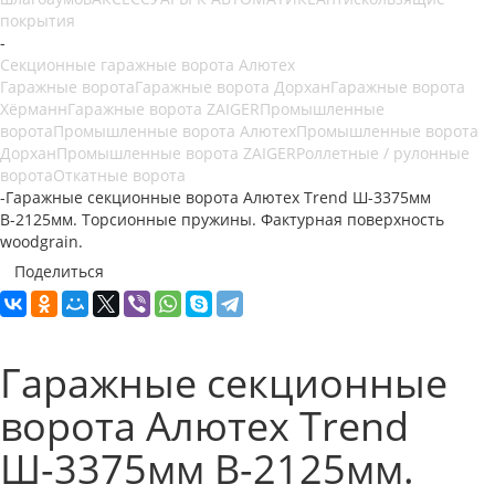
покрытия
-
Секционные гаражные ворота Алютех
Гаражные ворота
Гаражные ворота Дорхан
Гаражные ворота
Хёрманн
Гаражные ворота ZAIGER
Промышленные
ворота
Промышленные ворота Алютех
Промышленные ворота
Дорхан
Промышленные ворота ZAIGER
Роллетные / рулонные
ворота
Откатные ворота
-
Гаражные секционные ворота Алютех Trend Ш-3375мм
В-2125мм. Торсионные пружины. Фактурная поверхность
woodgrain.
Поделиться
Гаражные секционные
ворота Алютех Trend
Ш-3375мм В-2125мм.