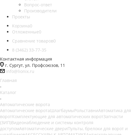
Вопрос-ответ
Производители
Проекты
Корзина
0
Отложенные
0
Сравнение товаров
0
8 (3462) 33-77-35
Контактная информация
г. Сургут, ул. Профсоюзов, 11
info@lionix.ru
Главная
-
Каталог
-
Автоматические ворота
Автоматические ворота
Шлагбаумы
Рольставни
Автоматика для
ворот
Комплектующие для автоматических ворот
Запчасти
(ЗИП)
Видеонаблюдение и системы контроля
доступом
Автоматические двери
Пульты, брелоки для ворот и
шлагбаумов
АКСЕССУАРЫ К АВТОМАТИКЕ
Антискользящие