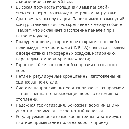
с кирпичной стеной в 55 см;
Высокая прочность (толщина 40 мм) панелей -
стойкость ворот ко взлому и ветровым нагрузкам;
Долговечная эксплуатация. Панели имеют замкнутый
контур стальных листов, скрепленных между собой в
"замок", что исключает расслоение панелей при
нагреве и ударе;
Полиуретановое декоративное покрытие панелей с
полиамидными частицами (ПУР-ПА) является стойким
к воздействию атмосферных осадков, истиранию,
перепадам температур и влажности;
Гарантия 10 лет от сквозной коррозии на полотно
ворот;
Петли и регулируемые кронштейны изготовлены из
оцинкованной стали;
Система направляющих устанавливается за проемом
— повышенная теплоизоляция ворот, экономия на
отоплении;
Надежная герметизация. Боковой и верхний EPDM-
уплотнители имеют 1 эластичный лепесток.
Регулируемые роликовые кронштейны гарантируют
плотное примыкание полотна ворот к проему;