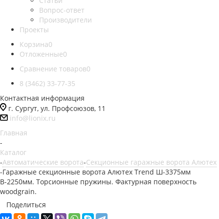
Статьи
Вопрос-ответ
Производители
Проекты
Корзина
0
Отложенные
0
Сравнение товаров
0
8 (3462) 33-77-35
Контактная информация
г. Сургут, ул. Профсоюзов, 11
info@lionix.ru
Главная
-
Каталог
-
Автоматические ворота
-
Секционные гаражные ворота Алютех
-
Гаражные секционные ворота Алютех Trend Ш-3375мм
В-2250мм. Торсионные пружины. Фактурная поверхность
woodgrain.
Поделиться