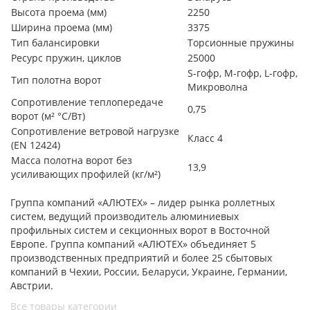
Высота проема (мм)
2250
Ширина проема (мм)
3375
Тип балансировки
Торсионные пружины
Ресурс пружин, циклов
25000
S-гофр, М-гофр, L-гофр,
Тип полотна ворот
Микроволна
Сопротивление теплопередаче
0,75
ворот (м² °С/Вт)
Сопротивление ветровой нагрузке
Класс 4
(EN 12424)
Масса полотна ворот без
13,9
усиливающих профилей (кг/м²)
Группа компаний «АЛЮТЕХ» – лидер рынка роллетных
систем, ведущий производитель алюминиевых
профильных систем и секционных ворот в Восточной
Европе. Группа компаний «АЛЮТЕХ» объединяет 5
производственных предприятий и более 25 сбытовых
компаний в Чехии, России, Беларуси, Украине, Германии,
Австрии.
Все товары категории