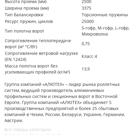
Высота проема (мм)
2500
Ширина проема (мм)
3375
Тип балансировки
Торсионные пружины
Ресурс пружин, циклов
25000
S-гофр, М-гофр, L-гофр,
Тип полотна ворот
Микроволна
Сопротивление теплопередаче
0,75
ворот (м² °С/Вт)
Сопротивление ветровой нагрузке
Класс 4
(EN 12424)
Масса полотна ворот без
13,9
усиливающих профилей (кг/м²)
Группа компаний «АЛЮТЕХ» – лидер рынка роллетных
систем, ведущий производитель алюминиевых
профильных систем и секционных ворот в Восточной
Европе. Группа компаний «АЛЮТЕХ» объединяет 5
производственных предприятий и более 25 сбытовых
компаний в Чехии, России, Беларуси, Украине, Германии,
Австрии.
Все товары категории