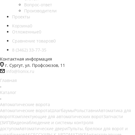
Вопрос-ответ
Производители
Проекты
Корзина
0
Отложенные
0
Сравнение товаров
0
8 (3462) 33-77-35
Контактная информация
г. Сургут, ул. Профсоюзов, 11
info@lionix.ru
Главная
-
Каталог
-
Автоматические ворота
Автоматические ворота
Шлагбаумы
Рольставни
Автоматика для
ворот
Комплектующие для автоматических ворот
Запчасти
(ЗИП)
Видеонаблюдение и системы контроля
доступом
Автоматические двери
Пульты, брелоки для ворот и
шлагбаумов
АКСЕССУАРЫ К АВТОМАТИКЕ
Антискользящие