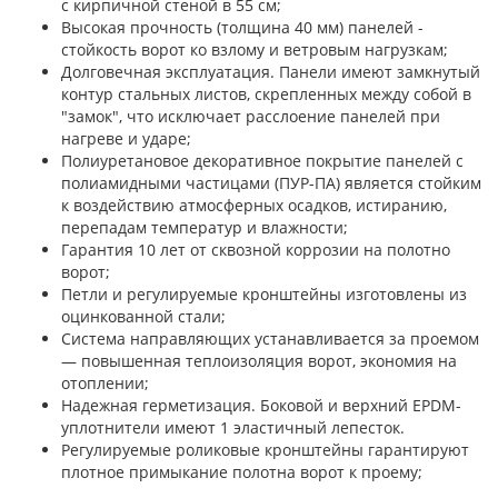
с кирпичной стеной в 55 см;
Высокая прочность (толщина 40 мм) панелей -
стойкость ворот ко взлому и ветровым нагрузкам;
Долговечная эксплуатация. Панели имеют замкнутый
контур стальных листов, скрепленных между собой в
"замок", что исключает расслоение панелей при
нагреве и ударе;
Полиуретановое декоративное покрытие панелей с
полиамидными частицами (ПУР-ПА) является стойким
к воздействию атмосферных осадков, истиранию,
перепадам температур и влажности;
Гарантия 10 лет от сквозной коррозии на полотно
ворот;
Петли и регулируемые кронштейны изготовлены из
оцинкованной стали;
Система направляющих устанавливается за проемом
— повышенная теплоизоляция ворот, экономия на
отоплении;
Надежная герметизация. Боковой и верхний EPDM-
уплотнители имеют 1 эластичный лепесток.
Регулируемые роликовые кронштейны гарантируют
плотное примыкание полотна ворот к проему;