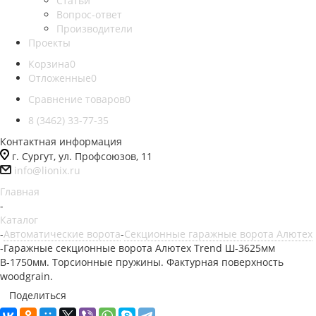
Статьи
Вопрос-ответ
Производители
Проекты
Корзина
0
Отложенные
0
Сравнение товаров
0
8 (3462) 33-77-35
Контактная информация
г. Сургут, ул. Профсоюзов, 11
info@lionix.ru
Главная
-
Каталог
-
Автоматические ворота
-
Секционные гаражные ворота Алютех
-
Гаражные секционные ворота Алютех Trend Ш-3625мм
В-1750мм. Торсионные пружины. Фактурная поверхность
woodgrain.
Поделиться