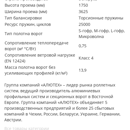
Высота проема (мм)
1750
Ширина проема (мм)
3625
Тип балансировки
Торсионные пружины
Ресурс пружин, циклов
25000
S-гофр, М-гофр, L-гофр,
Тип полотна ворот
Микроволна
Сопротивление теплопередаче
0,75
ворот (м² °С/Вт)
Сопротивление ветровой нагрузке
Класс 4
(EN 12424)
Масса полотна ворот без
13,9
усиливающих профилей (кг/м²)
Группа компаний «АЛЮТЕХ» – лидер рынка роллетных
систем, ведущий производитель алюминиевых
профильных систем и секционных ворот в Восточной
Европе. Группа компаний «АЛЮТЕХ» объединяет 5
производственных предприятий и более 25 сбытовых
компаний в Чехии, России, Беларуси, Украине, Германии,
Австрии.
Все товары категории