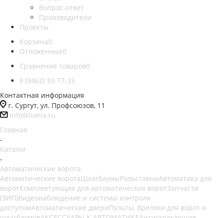
Вопрос-ответ
Производители
Проекты
Корзина
0
Отложенные
0
Сравнение товаров
0
8 (3462) 33-77-35
Контактная информация
г. Сургут, ул. Профсоюзов, 11
info@lionix.ru
Главная
-
Каталог
-
Автоматические ворота
Автоматические ворота
Шлагбаумы
Рольставни
Автоматика для
ворот
Комплектующие для автоматических ворот
Запчасти
(ЗИП)
Видеонаблюдение и системы контроля
доступом
Автоматические двери
Пульты, брелоки для ворот и
шлагбаумов
АКСЕССУАРЫ К АВТОМАТИКЕ
Антискользящие