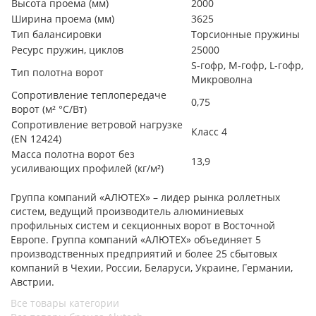
Высота проема (мм)
2000
Ширина проема (мм)
3625
Тип балансировки
Торсионные пружины
Ресурс пружин, циклов
25000
S-гофр, М-гофр, L-гофр,
Тип полотна ворот
Микроволна
Сопротивление теплопередаче
0,75
ворот (м² °С/Вт)
Сопротивление ветровой нагрузке
Класс 4
(EN 12424)
Масса полотна ворот без
13,9
усиливающих профилей (кг/м²)
Группа компаний «АЛЮТЕХ» – лидер рынка роллетных
систем, ведущий производитель алюминиевых
профильных систем и секционных ворот в Восточной
Европе. Группа компаний «АЛЮТЕХ» объединяет 5
производственных предприятий и более 25 сбытовых
компаний в Чехии, России, Беларуси, Украине, Германии,
Австрии.
Все товары категории