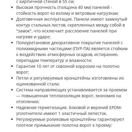
с кирпичной стеной в 55 см;
Высокая прочность (толщина 40 мм) панелей -
стойкость ворот ко взлому и ветровым нагрузкам;
Долговечная эксплуатация. Панели имеют замкнутый
контур стальных листов, скрепленных между собой в
"замок", что исключает расслоение панелей при
нагреве и ударе;
Полиуретановое декоративное покрытие панелей с
полиамидными частицами (ПУР-ПА) является стойким
к воздействию атмосферных осадков, истиранию,
перепадам температур и влажности;
Гарантия 10 лет от сквозной коррозии на полотно
ворот;
Петли и регулируемые кронштейны изготовлены из
оцинкованной стали;
Система направляющих устанавливается за проемом
— повышенная теплоизоляция ворот, экономия на
отоплении;
Надежная герметизация. Боковой и верхний EPDM-
уплотнители имеют 1 эластичный лепесток.
Регулируемые роликовые кронштейны гарантируют
плотное примыкание полотна ворот к проему;