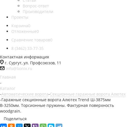
Статьи
Вопрос-ответ
Производители
Проекты
Корзина
0
Отложенные
0
Сравнение товаров
0
8 (3462) 33-77-35
Контактная информация
г. Сургут, ул. Профсоюзов, 11
info@lionix.ru
Главная
-
Каталог
-
Автоматические ворота
-
Секционные гаражные ворота Алютех
-
Гаражные секционные ворота Алютех Trend Ш-3875мм
В-3250мм. Торсионные пружины. Фактурная поверхность
woodgrain.
Поделиться