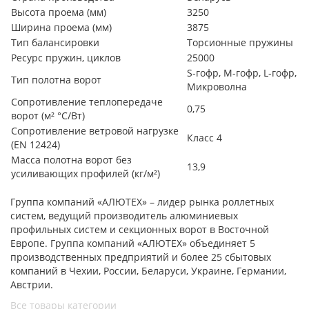
Высота проема (мм)
3250
Ширина проема (мм)
3875
Тип балансировки
Торсионные пружины
Ресурс пружин, циклов
25000
S-гофр, М-гофр, L-гофр,
Тип полотна ворот
Микроволна
Сопротивление теплопередаче
0,75
ворот (м² °С/Вт)
Сопротивление ветровой нагрузке
Класс 4
(EN 12424)
Масса полотна ворот без
13,9
усиливающих профилей (кг/м²)
Группа компаний «АЛЮТЕХ» – лидер рынка роллетных
систем, ведущий производитель алюминиевых
профильных систем и секционных ворот в Восточной
Европе. Группа компаний «АЛЮТЕХ» объединяет 5
производственных предприятий и более 25 сбытовых
компаний в Чехии, России, Беларуси, Украине, Германии,
Австрии.
Все товары категории