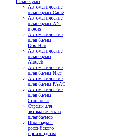
Шлагбаумы
Автоматические
шлагбаумы Came
Автоматические
шлагбаумы AN-
motors
Автоматические
шлагбаумы
DoorHan
Автоматические
шлагбаумы
Alutech
Автоматические
шлагбаумы Nice
Автоматические
шлагбаумы FAAC
Автоматические
шлагбаумы
Comunello
Стрелы для
автоматических
шлагбаумов
Шлагбаумы
российского
производства