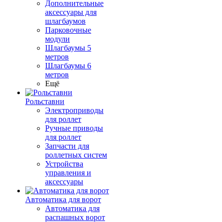
Дополнительные
аксессуары для
шлагбаумов
Парковочные
модули
Шлагбаумы 5
метров
Шлагбаумы 6
метров
Ещё
Рольставни
Электроприводы
для роллет
Ручные приводы
для роллет
Запчасти для
роллетных систем
Устройства
управления и
аксессуары
Автоматика для ворот
Автоматика для
распашных ворот