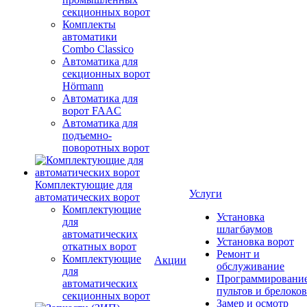
секционных ворот
Комплекты
автоматики
Combo Classico
Автоматика для
секционных ворот
Hörmann
Автоматика для
ворот FAAC
Автоматика для
подъемно-
поворотных ворот
Комплектующие для
Услуги
автоматических ворот
Комплектующие
Установка
для
шлагбаумов
автоматических
Установка ворот
откатных ворот
Ремонт и
Комплектующие
Акции
обслуживание
для
Программировани
автоматических
пультов и брелоков
секционных ворот
Замер и осмотр