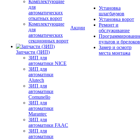
Комплектующие
для
Установка
автоматических
шлагбаумов
откатных ворот
Установка ворот
Комплектующие
Ремонт и
Акции
для
обслуживание
автоматических
Программировани
секционных ворот
пультов и брелоков
Замер и осмотр
Запчасти (ЗИП)
места монтажа
ЗИП для
автоматики NICE
ЗИП для
автоматики
Alutech
ЗИП для
автоматики
Comunello
ЗИП для
автоматики
Marantec
ЗИП для
автоматики FAAC
ЗИП для
автоматики