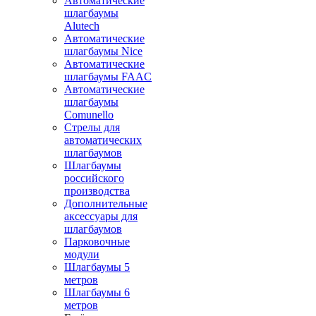
Автоматические
шлагбаумы
Alutech
Автоматические
шлагбаумы Nice
Автоматические
шлагбаумы FAAC
Автоматические
шлагбаумы
Comunello
Стрелы для
автоматических
шлагбаумов
Шлагбаумы
российского
производства
Дополнительные
аксессуары для
шлагбаумов
Парковочные
модули
Шлагбаумы 5
метров
Шлагбаумы 6
метров