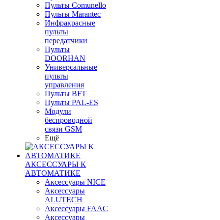
Пульты Сomunello
Пульты Marantec
Инфракрасные
пульты
передатчики
Пульты
DOORHAN
Универсальные
пульты
управления
Пульты BFT
Пульты PAL-ES
Модули
беспроводной
связи GSM
Ещё
АКСЕССУАРЫ К
АВТОМАТИКЕ
Аксессуары NICE
Аксессуары
ALUTECH
Аксессуары FAAC
Аксессуары