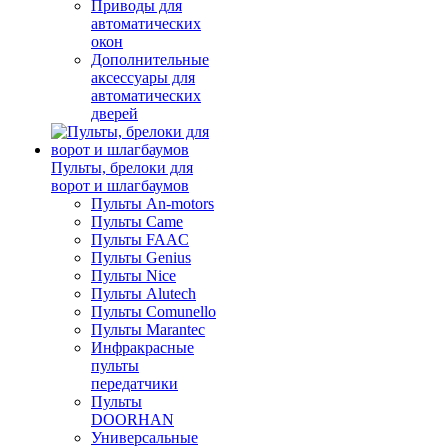
Приводы для
автоматических
окон
Дополнительные
аксессуары для
автоматических
дверей
Пульты, брелоки для
ворот и шлагбаумов
Пульты An-motors
Пульты Came
Пульты FAAC
Пульты Genius
Пульты Nice
Пульты Alutech
Пульты Сomunello
Пульты Marantec
Инфракрасные
пульты
передатчики
Пульты
DOORHAN
Универсальные