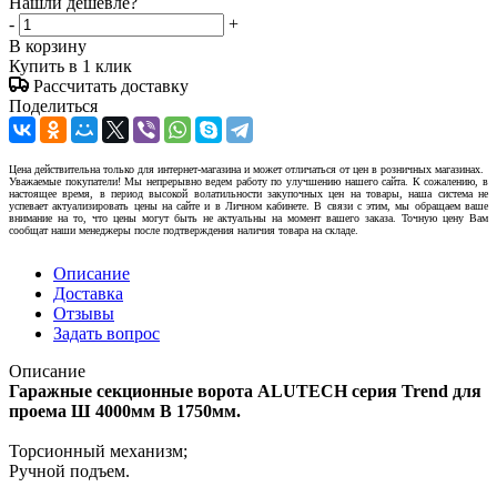
Нашли дешевле?
-
+
В корзину
Купить в 1 клик
Рассчитать доставку
Поделиться
Цена действительна только для интернет-магазина и может отличаться от цен в розничных магазинах.
Уважаемые покупатели! Мы непрерывно ведем работу по улучшению нашего сайта. К сожалению, в
настоящее время, в период высокой волатильности закупочных цен на товары, наша система не
успевает актуализировать цены на сайте и в Личном кабинете. В связи с этим, мы обращаем ваше
внимание на то, что цены могут быть не актуальны на момент вашего заказа. Точную цену Вам
сообщат наши менеджеры после подтверждения наличия товара на складе.
Описание
Доставка
Отзывы
Задать вопрос
Описание
Гаражные секционные ворота ALUTECH серия Trend для
проема Ш 4000мм В 1750мм.
Торсионный механизм;
Ручной подъем.