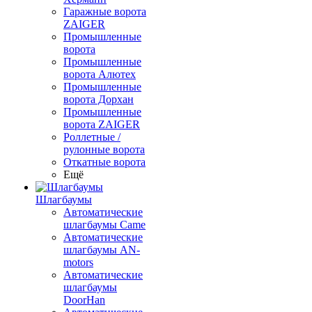
Гаражные ворота
ZAIGER
Промышленные
ворота
Промышленные
ворота Алютех
Промышленные
ворота Дорхан
Промышленные
ворота ZAIGER
Роллетные /
рулонные ворота
Откатные ворота
Ещё
Шлагбаумы
Автоматические
шлагбаумы Came
Автоматические
шлагбаумы AN-
motors
Автоматические
шлагбаумы
DoorHan