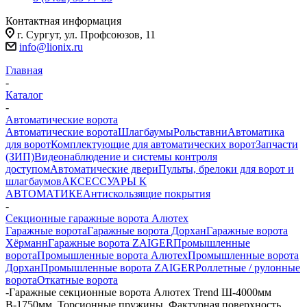
Контактная информация
г. Сургут, ул. Профсоюзов, 11
info@lionix.ru
Главная
-
Каталог
-
Автоматические ворота
Автоматические ворота
Шлагбаумы
Рольставни
Автоматика
для ворот
Комплектующие для автоматических ворот
Запчасти
(ЗИП)
Видеонаблюдение и системы контроля
доступом
Автоматические двери
Пульты, брелоки для ворот и
шлагбаумов
АКСЕССУАРЫ К
АВТОМАТИКЕ
Антискользящие покрытия
-
Секционные гаражные ворота Алютех
Гаражные ворота
Гаражные ворота Дорхан
Гаражные ворота
Хёрманн
Гаражные ворота ZAIGER
Промышленные
ворота
Промышленные ворота Алютех
Промышленные ворота
Дорхан
Промышленные ворота ZAIGER
Роллетные / рулонные
ворота
Откатные ворота
-
Гаражные секционные ворота Алютех Trend Ш-4000мм
В-1750мм. Торсионные пружины. Фактурная поверхность