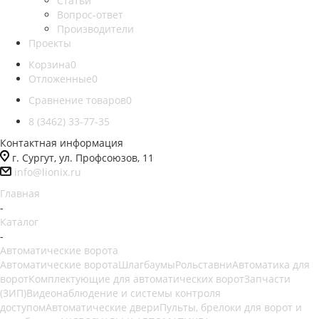
Статьи
Вопрос-ответ
Производители
Проекты
Корзина
0
Отложенные
0
Сравнение товаров
0
8 (3462) 33-77-35
Контактная информация
г. Сургут, ул. Профсоюзов, 11
info@lionix.ru
Главная
-
Каталог
-
Автоматические ворота
Автоматические ворота
Шлагбаумы
Рольставни
Автоматика для
ворот
Комплектующие для автоматических ворот
Запчасти
(ЗИП)
Видеонаблюдение и системы контроля
доступом
Автоматические двери
Пульты, брелоки для ворот и