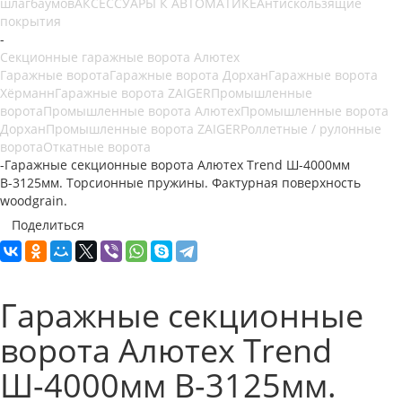
шлагбаумов
АКСЕССУАРЫ К АВТОМАТИКЕ
Антискользящие
покрытия
-
Секционные гаражные ворота Алютех
Гаражные ворота
Гаражные ворота Дорхан
Гаражные ворота
Хёрманн
Гаражные ворота ZAIGER
Промышленные
ворота
Промышленные ворота Алютех
Промышленные ворота
Дорхан
Промышленные ворота ZAIGER
Роллетные / рулонные
ворота
Откатные ворота
-
Гаражные секционные ворота Алютех Trend Ш-4000мм
В-3125мм. Торсионные пружины. Фактурная поверхность
woodgrain.
Поделиться
Гаражные секционные
ворота Алютех Trend
Ш-4000мм В-3125мм.