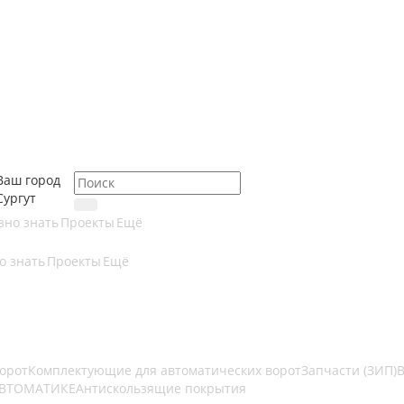
Ваш город
Сургут
зно знать
Проекты
Ещё
о знать
Проекты
Ещё
ворот
Комплектующие для автоматических ворот
Запчасти (ЗИП)
В
АВТОМАТИКЕ
Антискользящие покрытия