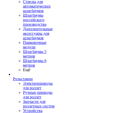
Стрелы для
автоматических
шлагбаумов
Шлагбаумы
российского
производства
Дополнительные
аксессуары для
шлагбаумов
Парковочные
модули
Шлагбаумы 5
метров
Шлагбаумы 6
метров
Ещё
Рольставни
Электроприводы
для роллет
Ручные приводы
для роллет
Запчасти для
роллетных систем
Устройства