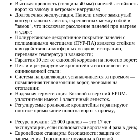
Высокая прочность (толщина 40 мм) панелей - стойкость
ворот ко взлому и ветровым нагрузкам;
Долговечная эксплуатация. Панели имеют замкнутый
контур стальных листов, скрепленных между собой в
"замок", что исключает расслоение панелей при нагреве
и ударе;
Полиуретановое декоративное покрытие панелей с
полиамидными частицами (ПУР-ПА) является стойким
к воздействию атмосферных осадков, истиранию,
перепадам температур и влажности;
Гарантия 10 лет от сквозной коррозии на полотно ворот;
Петли и регулируемые кронштейны изготовлены из
оцинкованной стали;
Система направляющих устанавливается за проемом —
повышенная теплоизоляция ворот, экономия на
отоплении;
Надежная герметизация. Боковой и верхний EPDM-
уплотнители имеют 1 эластичный лепесток.
Регулируемые роликовые кронштейны гарантируют
плотное примыкание полотна ворот к проему;
Ресурс пружин: 25.000 циклов — это 17 лет
эксплуатации, если пользоваться воротами 4 раза в день;
Европейские стандарты безопасности: защита от
защемления. Торсионные пружины в базовой