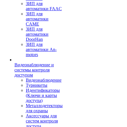
ЗИП для
автоматики FAAC
ЗИП для
автоматики
CAME
ЗИП для
автоматики
DoorHan
ЗИП для
автоматики An-
motors
Видеонаблюдение и
системы контроля
доступом
Видеонаблюдение
Турникеты
Идентификаторы
(Ключи и карты
доступа)
Металлодетекторы
для охраны
Аксессуары для
систем контроля
доступа