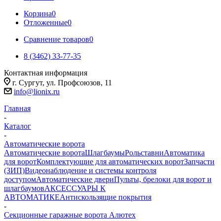
Корзина
0
Отложенные
0
Сравнение товаров
0
8 (3462) 33-77-35
Контактная информация
г. Сургут, ул. Профсоюзов, 11
info@lionix.ru
Главная
-
Каталог
-
Автоматические ворота
Автоматические ворота
Шлагбаумы
Рольставни
Автоматика
для ворот
Комплектующие для автоматических ворот
Запчасти
(ЗИП)
Видеонаблюдение и системы контроля
доступом
Автоматические двери
Пульты, брелоки для ворот и
шлагбаумов
АКСЕССУАРЫ К
АВТОМАТИКЕ
Антискользящие покрытия
-
Секционные гаражные ворота Алютех