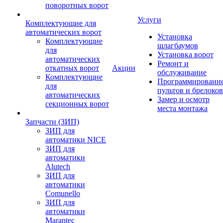
поворотных ворот
Услуги
Комплектующие для
автоматических ворот
Установка
Комплектующие
шлагбаумов
для
Установка ворот
автоматических
Ремонт и
откатных ворот
Акции
обслуживание
Комплектующие
Программировани
для
пультов и брелоков
автоматических
Замер и осмотр
секционных ворот
места монтажа
Запчасти (ЗИП)
ЗИП для
автоматики NICE
ЗИП для
автоматики
Alutech
ЗИП для
автоматики
Comunello
ЗИП для
автоматики
Marantec