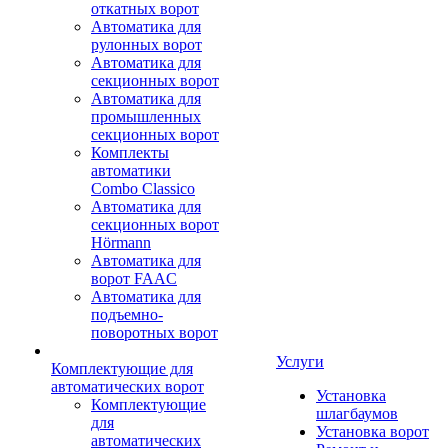
откатных ворот
Автоматика для
рулонных ворот
Автоматика для
секционных ворот
Автоматика для
промышленных
секционных ворот
Комплекты
автоматики
Combo Classico
Автоматика для
секционных ворот
Hörmann
Автоматика для
ворот FAAC
Автоматика для
подъемно-
поворотных ворот
Услуги
Комплектующие для
автоматических ворот
Установка
Комплектующие
шлагбаумов
для
Установка ворот
автоматических