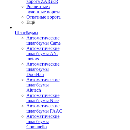
ворота ZAIGER
Роллетные /
рулонные ворота
Откатные ворота
Ещё
Шлагбаумы
Автоматические
шлагбаумы Came
Автоматические
шлагбаумы AN-
motors
Автоматические
шлагбаумы
DoorHan
Автоматические
шлагбаумы
Alutech
Автоматические
шлагбаумы Nice
Автоматические
шлагбаумы FAAC
Автоматические
шлагбаумы
Comunello