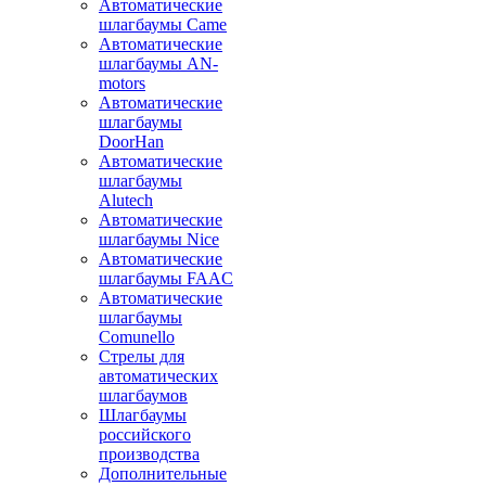
Автоматические
шлагбаумы Came
Автоматические
шлагбаумы AN-
motors
Автоматические
шлагбаумы
DoorHan
Автоматические
шлагбаумы
Alutech
Автоматические
шлагбаумы Nice
Автоматические
шлагбаумы FAAC
Автоматические
шлагбаумы
Comunello
Стрелы для
автоматических
шлагбаумов
Шлагбаумы
российского
производства
Дополнительные