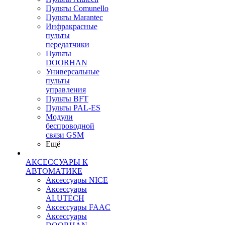
Пульты Сomunello
Пульты Marantec
Инфракрасные
пульты
передатчики
Пульты
DOORHAN
Универсальные
пульты
управления
Пульты BFT
Пульты PAL-ES
Модули
беспроводной
связи GSM
Ещё
АКСЕССУАРЫ К
АВТОМАТИКЕ
Аксессуары NICE
Аксессуары
ALUTECH
Аксессуары FAAC
Аксессуары