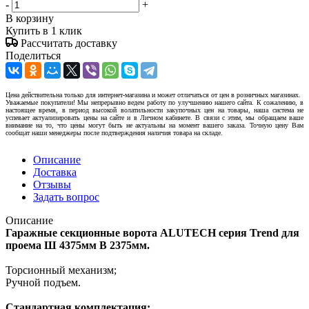
-
+
В корзину
Купить в 1 клик
Рассчитать доставку
Поделиться
Цена действительна только для интернет-магазина и может отличаться от цен в розничных магазинах.
Уважаемые покупатели! Мы непрерывно ведем работу по улучшению нашего сайта. К сожалению, в
настоящее время, в период высокой волатильности закупочных цен на товары, наша система не
успевает актуализировать цены на сайте и в Личном кабинете. В связи с этим, мы обращаем ваше
внимание на то, что цены могут быть не актуальны на момент вашего заказа. Точную цену Вам
сообщат наши менеджеры после подтверждения наличия товара на складе.
Описание
Доставка
Отзывы
Задать вопрос
Описание
Гаражные секционные ворота ALUTECH серия Trend для
проема Ш 4375мм В 2375мм.
Торсионный механизм;
Ручной подъем.
Стандартная комплектация: