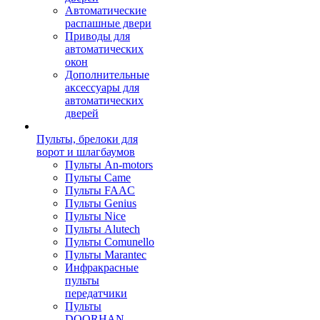
Автоматические
распашные двери
Приводы для
автоматических
окон
Дополнительные
аксессуары для
автоматических
дверей
Пульты, брелоки для
ворот и шлагбаумов
Пульты An-motors
Пульты Came
Пульты FAAC
Пульты Genius
Пульты Nice
Пульты Alutech
Пульты Сomunello
Пульты Marantec
Инфракрасные
пульты
передатчики
Пульты
DOORHAN