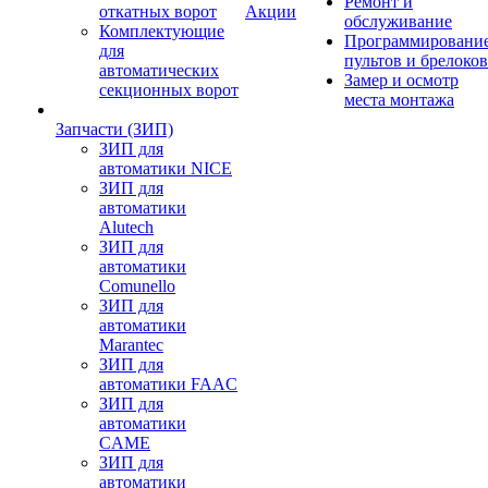
Ремонт и
откатных ворот
Акции
обслуживание
Комплектующие
Программировани
для
пультов и брелоков
автоматических
Замер и осмотр
секционных ворот
места монтажа
Запчасти (ЗИП)
ЗИП для
автоматики NICE
ЗИП для
автоматики
Alutech
ЗИП для
автоматики
Comunello
ЗИП для
автоматики
Marantec
ЗИП для
автоматики FAAC
ЗИП для
автоматики
CAME
ЗИП для
автоматики