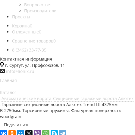
Вопрос-ответ
Производители
Проекты
Корзина
0
Отложенные
0
Сравнение товаров
0
8 (3462) 33-77-35
Контактная информация
г. Сургут, ул. Профсоюзов, 11
info@lionix.ru
Главная
-
Каталог
-
Автоматические ворота
-
Секционные гаражные ворота Алютех
-
Гаражные секционные ворота Алютех Trend Ш-4375мм
В-2750мм. Торсионные пружины. Фактурная поверхность
woodgrain.
Поделиться