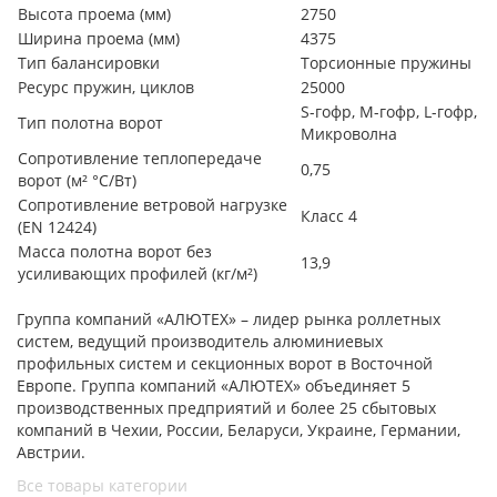
Высота проема (мм)
2750
Ширина проема (мм)
4375
Тип балансировки
Торсионные пружины
Ресурс пружин, циклов
25000
S-гофр, М-гофр, L-гофр,
Тип полотна ворот
Микроволна
Сопротивление теплопередаче
0,75
ворот (м² °С/Вт)
Сопротивление ветровой нагрузке
Класс 4
(EN 12424)
Масса полотна ворот без
13,9
усиливающих профилей (кг/м²)
Группа компаний «АЛЮТЕХ» – лидер рынка роллетных
систем, ведущий производитель алюминиевых
профильных систем и секционных ворот в Восточной
Европе. Группа компаний «АЛЮТЕХ» объединяет 5
производственных предприятий и более 25 сбытовых
компаний в Чехии, России, Беларуси, Украине, Германии,
Австрии.
Все товары категории